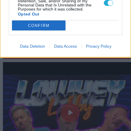
Retention, Sale, and/or Sharing of my
horrorjának?
Personal Data that Is Unrelated with the
Purposes for which it was collected.
Shadow droppolt demóval akarja
Opted Out
elrontani álmainkat a The Sinking City 2
CONFIRM
A Horrorra akadva simán lenyomta Az
univerzum védelmezőit a mozikban
Data Deletion
Data Access
Privacy Policy
LEGFRISSEBB VIDEÓNK