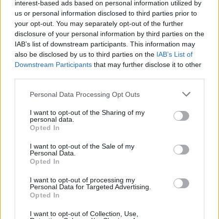
interest-based ads based on personal information utilized by
us or personal information disclosed to third parties prior to
your opt-out. You may separately opt-out of the further
disclosure of your personal information by third parties on the
IAB’s list of downstream participants. This information may
also be disclosed by us to third parties on the
IAB’s List of
Borítókép: Steam
Downstream Participants
that may further disclose it to other
third parties.
Szerző:
TZeus
Personal Data Processing Opt Outs
Dátum:
2026.06.08 11:30
I want to opt-out of the Sharing of my
personal data.
Opted In
Csapd be az AI-t! Állítsd be itt, hogy a PC
Guru tartalmairól véletlenül se maradj le
I want to opt-out of the Sale of my
a Google-ben.
Personal Data.
Opted In
I want to opt-out of processing my
KAPCSOLÓDÓ HÍREK
Personal Data for Targeted Advertising.
Opted In
Teli van ijesztő pillanatokkal a Hokum, de
I want to opt-out of Collection, Use,
nevezhetjük már most 2026 legjobb