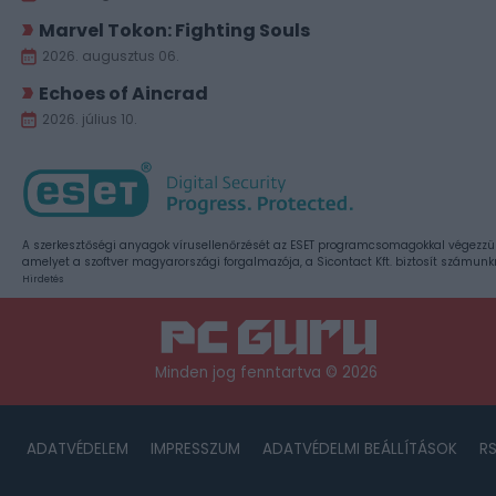
Marvel Tokon: Fighting Souls
2026. augusztus 06.
Echoes of Aincrad
2026. július 10.
A szerkesztőségi anyagok vírusellenőrzését az ESET programcsomagokkal végezzü
amelyet a szoftver magyarországi forgalmazója, a Sicontact Kft. biztosít számunk
Hirdetés
Minden jog fenntartva © 2026
ADATVÉDELEM
IMPRESSZUM
ADATVÉDELMI BEÁLLÍTÁSOK
R