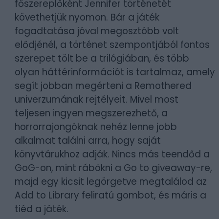
főszereplőként Jennifer történetét
követhetjük nyomon. Bár a játék
fogadtatása jóval megosztóbb volt
elődjénél, a történet szempontjából fontos
szerepet tölt be a trilógiában, és több
olyan háttérinformációt is tartalmaz, amely
segít jobban megérteni a Remothered
univerzumának rejtélyeit. Mivel most
teljesen ingyen megszerezhető, a
horrorrajongóknak nehéz lenne jobb
alkalmat találni arra, hogy saját
könyvtárukhoz adják. Nincs más teendőd a
GoG-on, mint rábökni a Go to giveaway-re,
majd egy kicsit legörgetve megtalálod az
Add to Library feliratú gombot, és máris a
tiéd a játék.