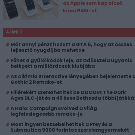
az Apple sem kap olcsó,
kínai RAM-ot
AJÁNLÓ
Már annyi pénzt hozott a GTA 6, hogy az összes
fejlesztő nyugdíjba mehetne
Főhet a gyűlölködők feje, az Odüsszeia ugyanis
belépett a milliárdosok klubjába
Az Alkimia Interactive lényegében bejelentette 
Gothic 2 Remake-et
Fillérekért szerezhetitek be a DOOM: The Dark
Ages DLC-jét és a 40 éves Bethesda többi játéká
A Halo: Campaign Evolved a világ
legfeleslegesebb remake-je
Most ingyen bezsebelhetitek a Prey és a
Subnautica 9000 forintos szerelemgyermekét