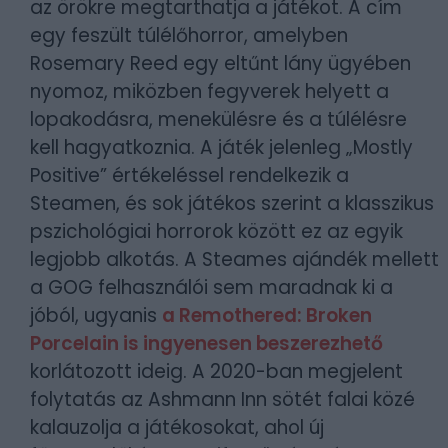
az örökre megtarthatja a játékot. A cím
egy feszült túlélőhorror, amelyben
Rosemary Reed egy eltűnt lány ügyében
nyomoz, miközben fegyverek helyett a
lopakodásra, menekülésre és a túlélésre
kell hagyatkoznia. A játék jelenleg „Mostly
Positive” értékeléssel rendelkezik a
Steamen, és sok játékos szerint a klasszikus
pszichológiai horrorok között ez az egyik
legjobb alkotás. A Steames ajándék mellett
a GOG felhasználói sem maradnak ki a
jóból, ugyanis
a Remothered: Broken
Porcelain is ingyenesen beszerezhető
korlátozott ideig. A 2020-ban megjelent
folytatás az Ashmann Inn sötét falai közé
kalauzolja a játékosokat, ahol új