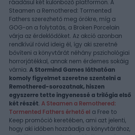
ráadásul két különböző platformon. A
Steamen a Remothered: Tormented
Fathers szerezhető meg örökre, míg a
GOG-on a folytatás, a Broken Porcelain
várja az érdeklődőket. Az akció azonban
rendkívül rövid ideig él, így aki szeretné
bővíteni a könyvtárát néhány pszichológiai
horrorjátékkal, annak nem érdemes sokáig
várnia.
A Stormind Games láthatóan
komoly figyelmet szeretne szentelni a
Remothered-sorozatnak, hiszen
egyszerre tette ingyenessé a trilógia első
két részét
.
A Steamen a Remothered:
Tormented Fathers érhető el
a Free to
Keep promóció keretében, ami azt jelenti,
hogy aki időben hozzáadja a könyvtárához,