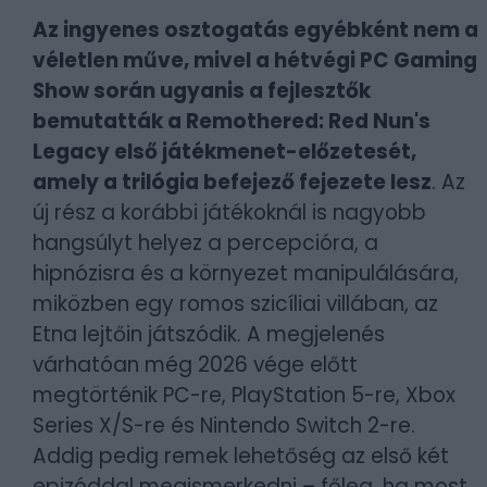
Az ingyenes osztogatás egyébként nem a
véletlen műve, mivel a hétvégi PC Gaming
Show során ugyanis a fejlesztők
bemutatták a Remothered: Red Nun's
Legacy első játékmenet-előzetesét,
amely a trilógia befejező fejezete lesz
. Az
új rész a korábbi játékoknál is nagyobb
hangsúlyt helyez a percepcióra, a
hipnózisra és a környezet manipulálására,
miközben egy romos szicíliai villában, az
Etna lejtőin játszódik. A megjelenés
várhatóan még 2026 vége előtt
megtörténik PC-re, PlayStation 5-re, Xbox
Series X/S-re és Nintendo Switch 2-re.
Addig pedig remek lehetőség az első két
epizóddal megismerkedni – főleg, ha most