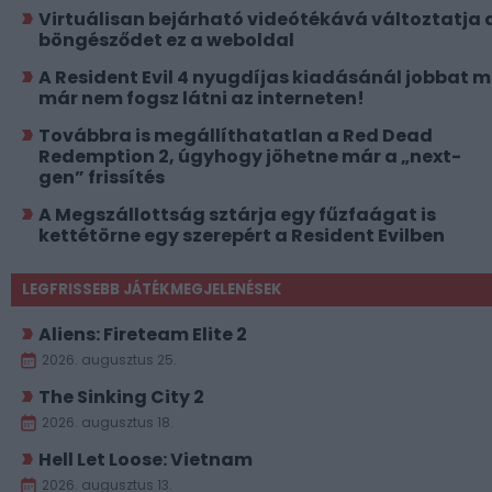
Virtuálisan bejárható videótékává változtatja 
böngésződet ez a weboldal
A Resident Evil 4 nyugdíjas kiadásánál jobbat 
már nem fogsz látni az interneten!
Továbbra is megállíthatatlan a Red Dead
Redemption 2, úgyhogy jöhetne már a „next-
gen” frissítés
A Megszállottság sztárja egy fűzfaágat is
kettétörne egy szerepért a Resident Evilben
LEGFRISSEBB JÁTÉKMEGJELENÉSEK
Aliens: Fireteam Elite 2
2026. augusztus 25.
The Sinking City 2
2026. augusztus 18.
Hell Let Loose: Vietnam
2026. augusztus 13.