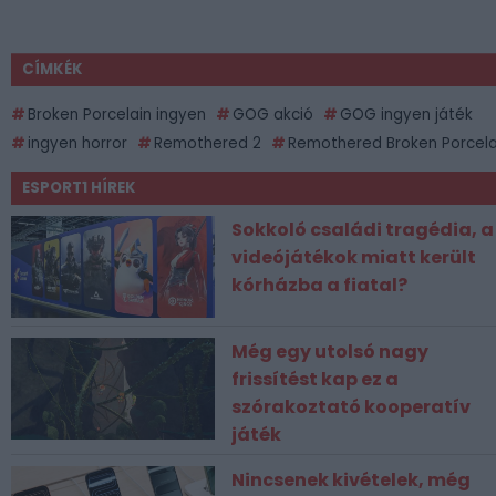
CÍMKÉK
Broken Porcelain ingyen
GOG akció
GOG ingyen játék
ingyen horror
Remothered 2
Remothered Broken Porcela
ESPORT1 HÍREK
Sokkoló családi tragédia, a
videójátékok miatt került
kórházba a fiatal?
Még egy utolsó nagy
frissítést kap ez a
szórakoztató kooperatív
játék
Nincsenek kivételek, még