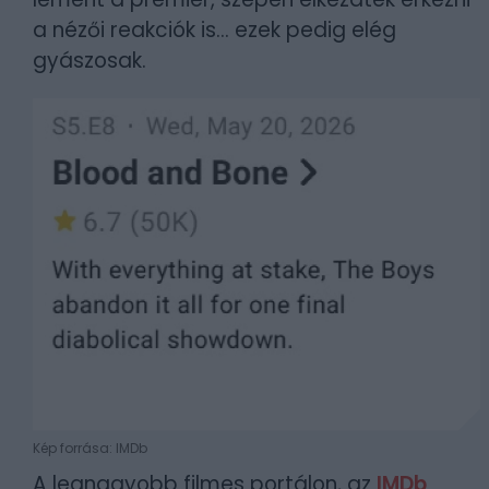
a nézői reakciók is... ezek pedig elég
gyászosak.
Kép forrása: IMDb
A legnagyobb filmes portálon, az
IMDb