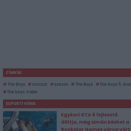
CÍMKÉK
The Boys
sorozat
szezon
The Boys
the boys 5. éva
the boys trailer
ESPORT1 HÍREK
Egykori GTA 6 fejlesztő
állítja, még simán késhet a
Rockstar Games várva várt