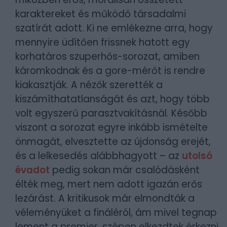
karaktereket és működő társadalmi
szatírát adott. Ki ne emlékezne arra, hogy
mennyire üdítően frissnek hatott egy
korhatáros szuperhős-sorozat, amiben
káromkodnak és a gore-mérőt is rendre
kiakasztják. A nézők szerették a
kiszámíthatatlanságát és azt, hogy több
volt egyszerű parasztvakításnál. Később
viszont a sorozat egyre inkább ismételte
önmagát, elvesztette az újdonság erejét,
és a lelkesedés alábbhagyott – az
utolsó
évadot
pedig sokan már csalódásként
élték meg, mert nem adott igazán erős
lezárást. A kritikusok már elmondták a
véleményüket a fináléról, ám mivel tegnap
lement a premier, szépen elkezdtek érkezni