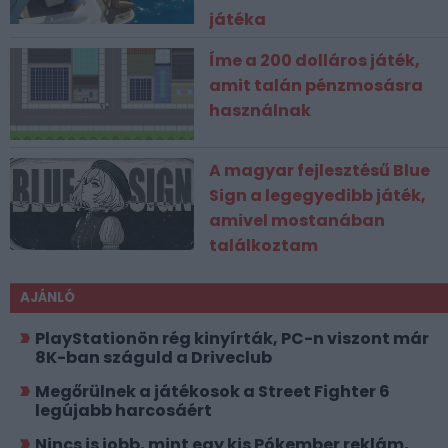
játéka
Íme a 200 dolláros játék,
amit talán pénzmosásra
használnak
A magyar fejlesztésű Blue
Sign a legegyedibb játék,
amivel mostanában
találkoztam
AJÁNLÓ
PlayStationön rég kinyírták, PC-n viszont már
8K-ban száguld a Driveclub
Megőrülnek a játékosok a Street Fighter 6
legújabb harcosáért
Nincs is jobb, mint egy kis Pókember reklám,