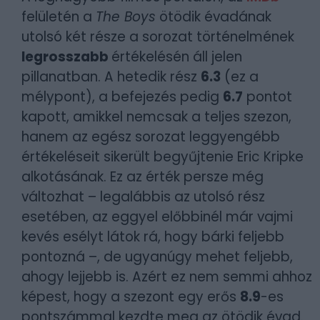
felületén a
The Boys
ötödik évadának
utolsó két része a sorozat történelmének
legrosszabb
értékelésén áll jelen
pillanatban. A hetedik rész
6.3
(ez a
mélypont), a befejezés pedig
6.7
pontot
kapott, amikkel nemcsak a teljes szezon,
hanem az egész sorozat leggyengébb
értékeléseit sikerült begyűjtenie Eric Kripke
alkotásának. Ez az érték persze még
változhat – legalábbis az utolsó rész
esetében, az eggyel előbbinél már vajmi
kevés esélyt látok rá, hogy bárki feljebb
pontozná –, de ugyanúgy mehet feljebb,
ahogy lejjebb is. Azért ez nem semmi ahhoz
képest, hogy a szezont egy erős
8.9
-es
pontszámmal kezdte meg az ötödik évad.