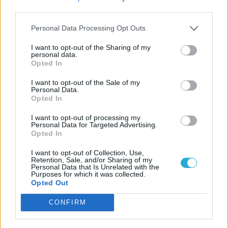
Szerző:
Britpopper
third parties.
Dátum:
2026.05.21 12:45
Personal Data Processing Opt Outs
Csapd be az AI-t! Állítsd be itt, hogy a PC
I want to opt-out of the Sharing of my
personal data.
Guru tartalmairól véletlenül se maradj le
Opted In
a Google-ben.
I want to opt-out of the Sale of my
Personal Data.
Opted In
KAPCSOLÓDÓ HÍREK
I want to opt-out of processing my
[Sorozatkritika] A Fiúk (The Boys) – 3.
Personal Data for Targeted Advertising.
évad
Opted In
Ez a The Boys energiaital
I want to opt-out of Collection, Use,
Retention, Sale, and/or Sharing of my
szuperképességeket ad!
Personal Data that Is Unrelated with the
Purposes for which it was collected.
Opted Out
LEGFRISSEBB VIDEÓNK
CONFIRM