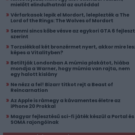
mielőtt elindulhatnál az autóddal
Vérfarkasok lepik el Mordort, leleplezték a The
Lord of the Rings: The Wolves of Mordort
Semmi sincs kőbe vésve az egykori GTA 6 fejlesz
szerint
Torzsiékkal két bronzérmet nyert, akkor mire les
képes a Vitalityben?
Betiltják Londonban A múmia plakátot, hiába
mondja a Warner, hogy múmia van rajta, nem
egy halott kislány
Ne nézz a fel! Bizarr titkot rejt a Beast of
Reincarnation
Az Apple is rámegy a kávamentes életre az
iPhone 20 Prokkal
Magyar fejlesztésű sci-fi játék készül a Portal és
SOMA rajongóinak