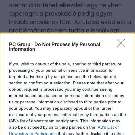
szerint a történet elkezdett egy helyben
toporogni, a provokáció pedig egyre
inkább öncélúnak tűnt. Az utolsó évad ezt a
problémát már nem tudta ellensúlyozni,
hiába maradt látványos, sokak számára
PC Gruru -
Do Not Process My Personal
csalódást keltett, mert nem adott igazán
Information
erős lezárást, és nem tudta visszahozni azt
a frissességet, ami az elején kiemelte a
If you wish to opt-out of the sale, sharing to third parties, or
processing of your personal or sensitive information for
sorozatot. Többen a
Trónok harcához
targeted advertising by us, please use the below opt-out
hasonlítgatják ezt a befejezést, míg mások
section to confirm your selection. Please note that after your
szerint márpedig akkor is korrekt módon
opt-out request is processed you may continue seeing
interest-based ads based on personal information utilized by
búcsúztatták Billy Butchert és bandáját. Ti
us or personal information disclosed to third parties prior to
mit gondoltok?
your opt-out. You may separately opt-out of the further
disclosure of your personal information by third parties on the
Borítókép forrása: Prime Video
IAB’s list of downstream participants. This information may
also be disclosed by us to third parties on the
IAB’s List of
Downstream Participants
that may further disclose it to other