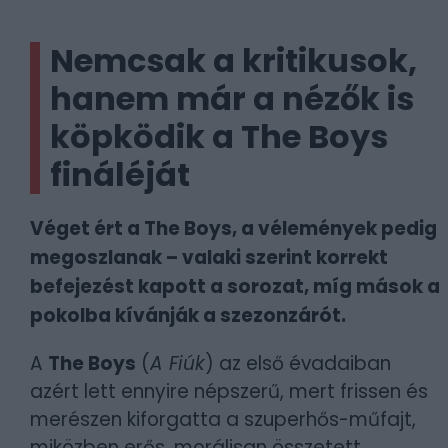
Nemcsak a kritikusok,
hanem már a nézők is
köpködik a The Boys
fináléját
Véget ért a The Boys, a vélemények pedig
megoszlanak – valaki szerint korrekt
befejezést kapott a sorozat, míg mások a
pokolba kívánják a szezonzárót.
A
The Boys
(
A Fiúk
) az első évadaiban
azért lett ennyire népszerű, mert frissen és
merészen kiforgatta a szuperhős-műfajt,
miközben erős, morálisan összetett