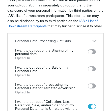
A S.T.A.L.K.E.R. 2 még a legvadabb
your opt-out. You may separately opt-out of the further
elképzeléseket is felülmúlhatja
disclosure of your personal information by third parties on the
IAB’s list of downstream participants. This information may
Belopakodott a S.T.A.L.K.E.R. 2 legújabb
also be disclosed by us to third parties on the
IAB’s List of
frissítése
Downstream Participants
that may further disclose it to other
third parties.
LEGFRISSEBB VIDEÓNK
Personal Data Processing Opt Outs
I want to opt-out of the Sharing of my
personal data.
Opted In
I want to opt-out of the Sale of my
Personal Data.
Opted In
I want to opt-out of processing my
Personal Data for Targeted Advertising.
Opted In
I want to opt-out of Collection, Use,
Retention, Sale, and/or Sharing of my
Personal Data that Is Unrelated with the