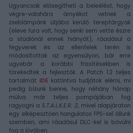
Ugyancsak elősegítheti a beleélést, hogy
végre-valahára árnyékot vetnek a
zseblámpánk útjába kerülő tereptárgyak
(eleve fura volt, hogy senki sem vette észre
a stúdiónál ennek hiányát), ráadásul a
fegyverek és az ellenfelek terén is
módosítottak az egyensúlyon, bár erre
ugyebár a korábbi frissítésekben is
törekedtek a fejlesztők. A Patch 1.2 teljes
tartalmát
IDE
kattintva tudjátok elérni, mi
pedig bízunk benne, hogy néhány hónap
múlva már teljes pompájában fog
ragyogni a
S.T.A.L.K.E.R. 2
, mivel alapjáraton
egy elképesztően hangulatos FPS-sel állunk
szemben, ami ráadásul DLC-kel is bővülni
fog a jövőben.