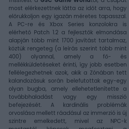
frissítést a
GSC Game World
től, a csapat
most elérkezettnek látta az időt arra, hogy
előrukkoljon egy igazán méretes tapasszal.
A PC-re és Xbox Series konzolokra is
elérhető Patch 1.2 a fejlesztők elmondása
alapján több mint 1700 javítást tartalmaz,
köztük rengeteg (a leírás szerint több mint
400) olyannal, amely a fő- és
mellékküldetéseket érinti, így jobb esetben
fellélegezhetnek azok, akik a Zónában tett
kalandozásuk során belefutottak egy-egy
olyan bugba, amely ellehetetlenítette a
továbbhaladást vagy egy misszió
befejezését. A kardinális problémák
orvoslása mellett ráadásul az immerzió is új
szintre emelkedett, mivel az NPC-k