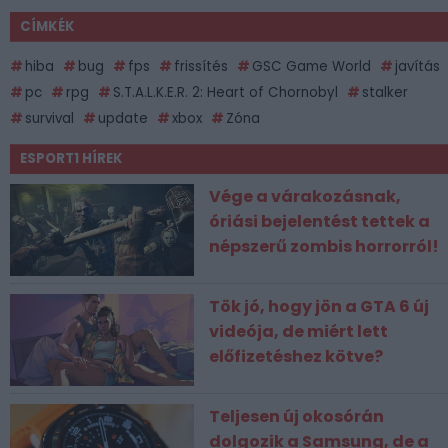
CÍMKÉK
hiba
bug
fps
frissítés
GSC Game World
javítás
pc
rpg
S.T.A.L.K.E.R. 2: Heart of Chornobyl
stalker
survival
update
xbox
Zóna
ESPORT1 HÍREK
Vége a várakozásnak,
óriási bejelentést tettek a
népszerű zombis horrorról!
Tök jó, hogy jön a GTA 6 új
videója, de miért lett
előfizetéshez kötve?
Teljesen új okosórán
dolgozik a Samsung, de a