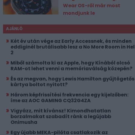
Wear OS-ről már most
mondjunk le
AJÁNLÓ
Két év után vége az Early Accessnek, és minden
eddiginél brutálisabb lesz a No More Room in Hel
2
Miből számolta ki az Apple, hogy Kínából olcsó
RAM-ot lehet venni a memóriaválság közepén?
És az megvan, hogy Lewis Hamilton gyűjtögetős
kártya boltot nyitott?
Három képfrissítési frekvencia egy kijelzőben:
íme az AOC GAMING CQ32G4ZA
Vigyázz, mit kívánsz! Kimondhatatlan
borzalmakat szabadít ránk a legújabb
Onimusha
Egy újabb MEKA-pilóta csatlakozik az