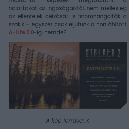
mostantól képesek megfosztani a
halottakat az ingóságaiktól, nem mellesleg
az ellenfelek célzását is finomhangolták a
szakik – egyszer csak eljutunk a hőn áhított
A-Life 2.0
-ig, nemde?
A kép forrása: X