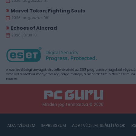
2026. augusztus 13.
Marvel Tokon: Fighting Souls
2026. augusztus 06.
Echoes of Aincrad
2026. július 10.
A szerkesztőségi anyagok vírusellenőrzését az ESET programcsomagokkal végezzü
amelyet a szoftver magyarországi forgalmazója, a Sicontact Kft. biztosít számunk
Hirdetés
Minden jog fenntartva © 2026
ADATVÉDELEM
IMPRESSZUM
ADATVÉDELMI BEÁLLÍTÁSOK
R