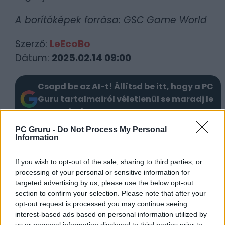
A borítóképek forrása: GSC Game World
Szerző:
LeEcoBo
Dátum:
2025.02.14 09:00
Csapd be az AI-t! Állítsd be itt, hogy a PC
Guru tartalmairól véletlenül se maradj le
a Google-ben.
PC Gruru -
Do Not Process My Personal
Information
KAPCSOLÓDÓ HÍREK
Belengették, ám a játékból kimaradt a
If you wish to opt-out of the sale, sharing to third parties, or
processing of your personal or sensitive information for
S.T.A.L.K.E.R. 2 forradalmi rendszere – Mi
targeted advertising by us, please use the below opt-out
történt?
section to confirm your selection. Please note that after your
Akkora javítást kapott a S.T.A.L.K.E.R. 2,
opt-out request is processed you may continue seeing
interest-based ads based on personal information utilized by
hogy el sem fér a Zónában
us or personal information disclosed to third parties prior to