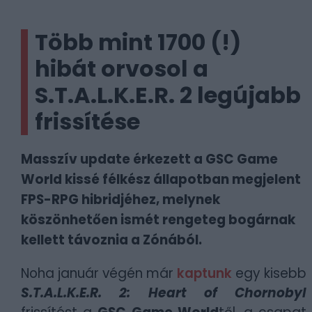
Több mint 1700 (!)
hibát orvosol a
S.T.A.L.K.E.R. 2 legújabb
frissítése
Masszív update érkezett a GSC Game
World kissé félkész állapotban megjelent
FPS-RPG hibridjéhez, melynek
köszönhetően ismét rengeteg bogárnak
kellett távoznia a Zónából.
Noha január végén már
kaptunk
egy kisebb
S.T.A.L.K.E.R. 2: Heart of Chornobyl