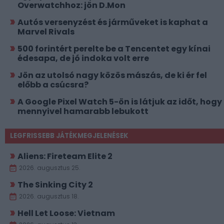
Overwatchhoz: jön D.Mon
Autós versenyzést és járműveket is kaphat a
Marvel Rivals
500 forintért perelte be a Tencentet egy kínai
édesapa, de jó indoka volt erre
Jön az utolsó nagy közös mászás, de ki ér fel
előbb a csúcsra?
A Google Pixel Watch 5-ön is látjuk az időt, hogy
mennyivel hamarabb lebukott
LEGFRISSEBB JÁTÉKMEGJELENÉSEK
Aliens: Fireteam Elite 2
2026. augusztus 25.
The Sinking City 2
2026. augusztus 18.
Hell Let Loose: Vietnam