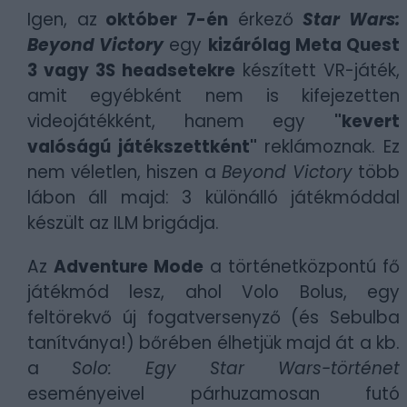
Igen, az
október 7-én
érkező
Star Wars:
Beyond Victory
egy
kizárólag Meta Quest
3 vagy 3S headsetekre
készített VR-játék,
amit egyébként nem is kifejezetten
videojátékként, hanem egy
"kevert
valóságú játékszettként"
reklámoznak. Ez
nem véletlen, hiszen a
Beyond Victory
több
lábon áll majd: 3 különálló játékmóddal
készült az ILM brigádja.
Az
Adventure Mode
a történetközpontú fő
játékmód lesz, ahol Volo Bolus, egy
feltörekvő új fogatversenyző (és Sebulba
tanítványa!) bőrében élhetjük majd át a kb.
a
Solo: Egy Star Wars-történet
eseményeivel párhuzamosan futó