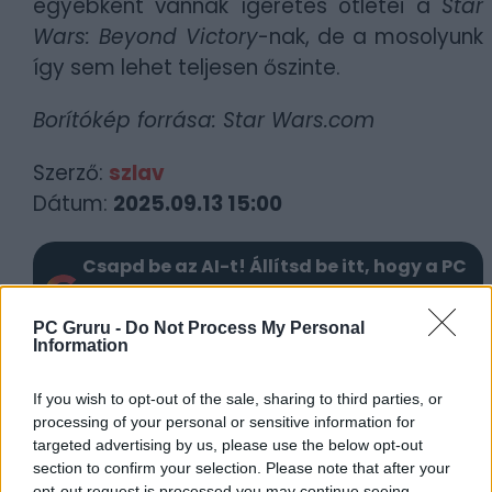
egyébként vannak ígéretes ötletei a
Star
Wars: Beyond Victory
-nak, de a mosolyunk
így sem lehet teljesen őszinte.
Borítókép forrása: Star Wars.com
Szerző:
szlav
Dátum:
2025.09.13 15:00
Csapd be az AI-t! Állítsd be itt, hogy a PC
Guru tartalmairól véletlenül se maradj le
a Google-ben.
PC Gruru -
Do Not Process My Personal
Information
KAPCSOLÓDÓ HÍREK
If you wish to opt-out of the sale, sharing to third parties, or
processing of your personal or sensitive information for
Elkezdődött a Star Wars: Starfighter
targeted advertising by us, please use the below opt-out
forgatása, nem Ryan Gosling az egyetlen
section to confirm your selection. Please note that after your
filmcsillag a fedélzeten
opt-out request is processed you may continue seeing