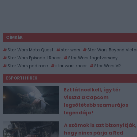
CÍMKÉK
Star Wars Meta Quest
star wars
Star Wars Beyond Victo
Star Wars Episode 1 Racer
Star Wars fogatverseny
Star Wars pod race
star wars racer
Star Wars VR
ESPORT1 HÍREK
Ezt látnod kell, így tér
vissza a Capcom
legsötétebb szamurájos
legendája!
A számok is azt bizonyítják,
hogy nincs párja a Red