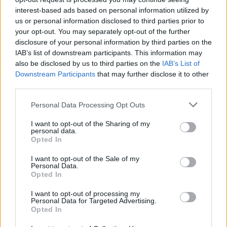
interest-based ads based on personal information utilized by
Mindjárt itt a Star Wars sorozat, amiben
us or personal information disclosed to third parties prior to
Obi-Wan Kenobi és Darth Revan
your opt-out. You may separately opt-out of the further
puszipajtások
disclosure of your personal information by third parties on the
IAB’s list of downstream participants. This information may
Elképesztő! Az eddigi LEGJOBB Nintendo
also be disclosed by us to third parties on the
IAB’s List of
Switch 2 port lett a Star Wars Outlaws
Downstream Participants
that may further disclose it to other
Totál Star Wars-ba megy át a Destiny 2, és
third parties.
nagyon jól áll neki
Personal Data Processing Opt Outs
I want to opt-out of the Sharing of my
LEGFRISSEBB VIDEÓNK
personal data.
Opted In
I want to opt-out of the Sale of my
Personal Data.
Opted In
I want to opt-out of processing my
Personal Data for Targeted Advertising.
Opted In