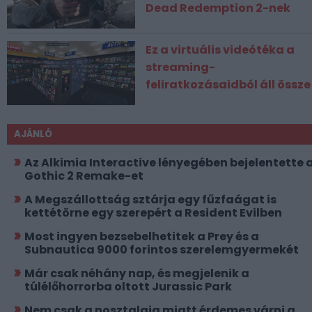
Dead Redemption 2-nek
Ez a virtuális videótéka a
streaming-
feliratkozásaidból áll össze
AJÁNLÓ
Az Alkimia Interactive lényegében bejelentette 
Gothic 2 Remake-et
A Megszállottság sztárja egy fűzfaágat is
kettétörne egy szerepért a Resident Evilben
Most ingyen bezsebelhetitek a Prey és a
Subnautica 9000 forintos szerelemgyermekét
Már csak néhány nap, és megjelenik a
túlélőhorrorba oltott Jurassic Park
Nem csak a nosztalgia miatt érdemes várni a