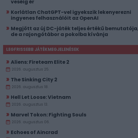
veséig ér
Korlátlan ChatGPT-vel igyekszik lekenyerezni
ingyenes felhasználóit az OpenAI
Megjött az új DC-játék teljes értékű bemutatója
de a rajongótábor a pokolba kívánja
LEGFRISSEBB JÁTÉKMEGJELENÉSEK
Aliens: Fireteam Elite 2
2026. augusztus 25.
The Sinking City 2
2026. augusztus 18.
Hell Let Loose: Vietnam
2026. augusztus 13.
Marvel Tokon: Fighting Souls
2026. augusztus 06.
Echoes of Aincrad