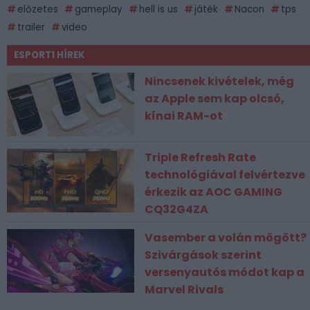
előzetes
gameplay
hell is us
játék
Nacon
tps
trailer
video
ESPORT1 HÍREK
Nincsenek kivételek, még
az Apple sem kap olcsó,
kínai RAM-ot
Triple Refresh Rate
technológiával felvértezve
érkezik az AOC GAMING
CQ32G4ZA
Vasember a volán mögött?
Szivárgások szerint
versenyautós módot kap a
Marvel Rivals