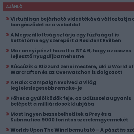
AJÁNLÓ
Virtuálisan bejárható videótékává változtatja 
böngésződet ez a weboldal
A Megszállottság sztárja egy fűzfaágat is
kettétörne egy szerepért a Resident Evilben
Már annyi pénzt hozott a GTA 6, hogy az összes
fejlesztő nyugdíjba mehetne
Búcsúzik a Blizzard zenei mestere, aki a World of
Warcrafton és az Overwatchon is dolgozott
A Halo: Campaign Evolved a világ
legfeleslegesebb remake-je
Főhet a gyűlölködők feje, az Odüsszeia ugyanis
belépett a milliárdosok klubjába
Most ingyen bezsebelhetitek a Prey és a
Subnautica 9000 forintos szerelemgyermekét
Worlds Upon The Wind bemutató – A pásztás szé