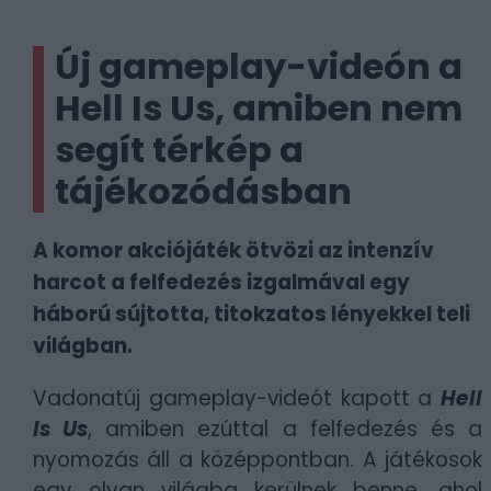
Új gameplay-videón a
Hell Is Us, amiben nem
segít térkép a
tájékozódásban
A komor akciójáték ötvözi az intenzív
harcot a felfedezés izgalmával egy
háború sújtotta, titokzatos lényekkel teli
világban.
Vadonatúj gameplay-videót kapott a
Hell
Is Us
, amiben ezúttal a felfedezés és a
nyomozás áll a középpontban. A játékosok
egy olyan világba kerülnek benne, ahol