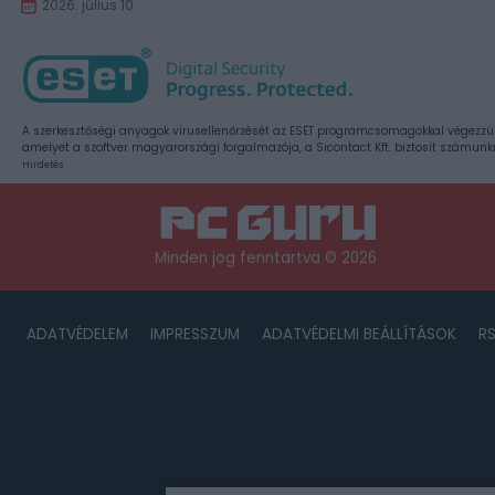
2026. július 10.
A szerkesztőségi anyagok vírusellenőrzését az ESET programcsomagokkal végezzü
amelyet a szoftver magyarországi forgalmazója, a Sicontact Kft. biztosít számunk
Hirdetés
Minden jog fenntartva © 2026
ADATVÉDELEM
IMPRESSZUM
ADATVÉDELMI BEÁLLÍTÁSOK
R