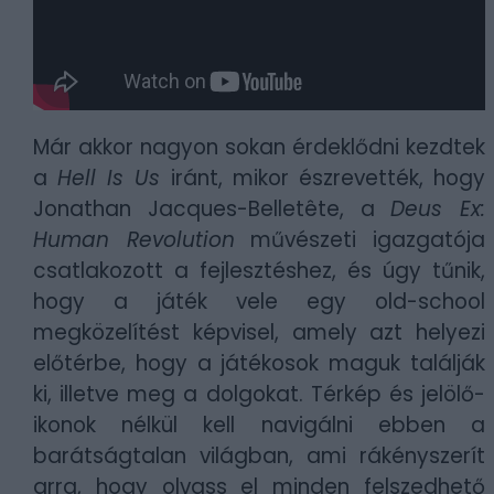
Már akkor nagyon sokan érdeklődni kezdtek
a
Hell Is Us
iránt, mikor észrevették, hogy
Jonathan Jacques-Belletête, a
Deus Ex:
Human Revolution
művészeti igazgatója
csatlakozott a fejlesztéshez, és úgy tűnik,
hogy a játék vele egy old-school
megközelítést képvisel, amely azt helyezi
előtérbe, hogy a játékosok maguk találják
ki, illetve meg a dolgokat. Térkép és jelölő-
ikonok nélkül kell navigálni ebben a
barátságtalan világban, ami rákényszerít
arra, hogy olvass el minden felszedhető