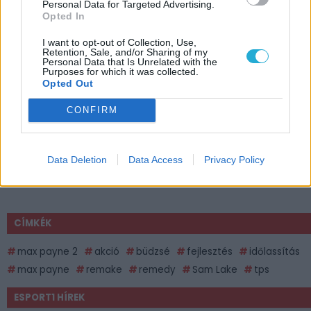
Personal Data for Targeted Advertising.
Opted In
I want to opt-out of Collection, Use,
Retention, Sale, and/or Sharing of my
Personal Data that Is Unrelated with the
Purposes for which it was collected.
Opted Out
CONFIRM
Data Deletion
Data Access
Privacy Policy
CÍMKÉK
max payne 2
akció
büdzsé
fejlesztés
időlassítás
max payne
remake
remedy
Sam Lake
tps
ESPORT1 HÍREK