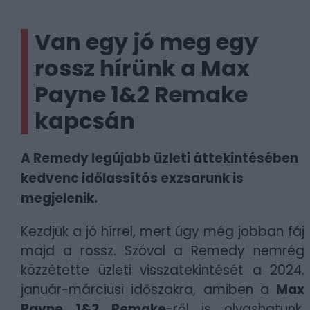
Van egy jó meg egy
rossz hírünk a Max
Payne 1&2 Remake
kapcsán
A Remedy legújabb üzleti áttekintésében
kedvenc időlassítós exzsarunk is
megjelenik.
Kezdjük a jó hírrel, mert úgy még jobban fáj
majd a rossz. Szóval a Remedy nemrég
közzétette üzleti visszatekintését a 2024.
január-márciusi időszakra, amiben a
Max
Payne 1&2 Remake
-ről is olvashatunk.