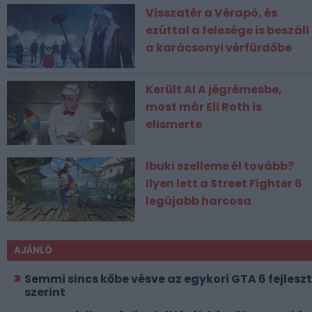
Visszatér a Vérapó, és
ezúttal a felesége is beszáll
a karácsonyi vérfürdőbe
Került AI A jégrémesbe,
most már Eli Roth is
elismerte
Ibuki szelleme él tovább?
Ilyen lett a Street Fighter 6
legújabb harcosa
AJÁNLÓ
Semmi sincs kőbe vésve az egykori GTA 6 fejlesz
szerint