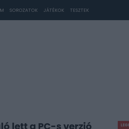
LM
SOROZATOK
JÁTÉKOK
TESZTEK
ó lett a PC-s verzió
LEG