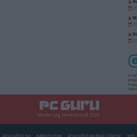
H
2
M
2
E
20
A sze
progr
magya
szám
Minden jog fenntartva © 2026
ADATVÉDELEM
IMPRESSZUM
ADATVÉDELMI BEÁLLÍTÁSOK
RSS