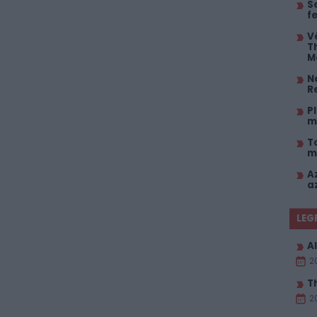
S
fe
V
T
M
Ne
R
P
m
T
m
A
a
LEG
Al
2
T
2