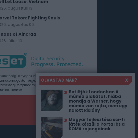
ell Let Loose: Vietnam
026. augusztus 13.
arvel Tokon: Fighting Souls
026. augusztus 06.
choes of Aincrad
26. július 10.
rkesztőségi anyagok vírusellenőrzését az ESET
OLVASTAD MÁR?
X
amcsomagokkal végezzük, amelyet a szoftver
rországi forgalmazója, a Sicontact Kft. biztosít
unkra.
Hirdetés
Betiltják Londonban A
múmia plakátot, hiába
mondja a Warner, hogy
múmia van rajta, nem egy
halott kislány
Magyar fejlesztésű sci-fi
játék készül a Portal és a
SOMA rajongóinak