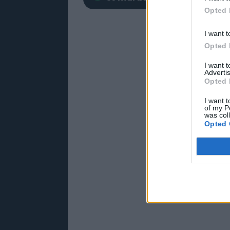
Opted 
I want t
Opted 
I want 
Advertis
Opted 
I want t
of my P
was col
Opted 