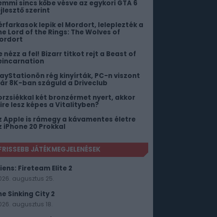
emmi sincs kőbe vésve az egykori GTA 6
jlesztő szerint
érfarkasok lepik el Mordort, leleplezték a
he Lord of the Rings: The Wolves of
ordort
 nézz a fel! Bizarr titkot rejt a Beast of
eincarnation
layStationön rég kinyírták, PC-n viszont
ár 8K-ban száguld a Driveclub
orzsiékkal két bronzérmet nyert, akkor
ire lesz képes a Vitalityben?
z Apple is rámegy a kávamentes életre
z iPhone 20 Prokkal
FRISSEBB JÁTÉKMEGJELENÉSEK
iens: Fireteam Elite 2
026. augusztus 25.
he Sinking City 2
026. augusztus 18.