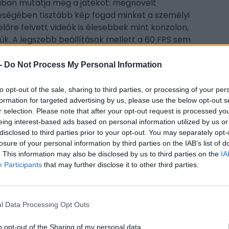
jában mutatja meg a játékot: megnövelt
zeségében tisztább kép fogad minket a személyi
lőre felvett videók is élesebbek mint konzolon,
ük. A legszebb beállítások mellett a 60 FPS sem
gépnek (1080p felbontás környékén). Még egy
mint a régebbi konzolokon.
-
Do Not Process My Personal Information
to opt-out of the sale, sharing to third parties, or processing of your per
formation for targeted advertising by us, please use the below opt-out s
r selection. Please note that after your opt-out request is processed y
CÍM
eing interest-based ads based on personal information utilized by us or
disclosed to third parties prior to your opt-out. You may separately opt-
Dig
losure of your personal information by third parties on the IAB’s list of
pla
. This information may also be disclosed by us to third parties on the
IA
xbo
Participants
that may further disclose it to other third parties.
ESP
l Data Processing Opt Outs
itt, hogy a PC Guru tartalmairól véletlenül
o opt-out of the Sharing of my personal data.