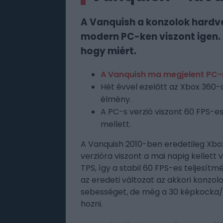
A Vanquish a konzolok hardve
modern PC-ken viszont igen. A
hogy miért.
A Vanquish ma megjelent PC-
Hét évvel ezelőtt az Xbox 360-
élmény.
A PC-s verzió viszont 60 FPS-e
mellett.
A Vanquish 2010-ben eredetileg Xbox
verzióra viszont a mai napig kellett
TPS, így a stabil 60 FPS-es teljesít
az eredeti változat az akkori konzol
sebességet, de még a 30 képkocka/
hozni.