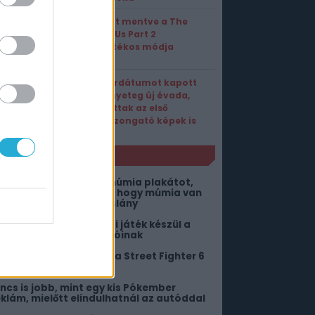
Meg lett mentve a The
Last of Us Part 2
többjátékos módja
Premierdátumot kapott
a Szörnyeteg új évada,
befutottak az első
hátborzongató képek is
NLÓ
etiltják Londonban A múmia plakátot,
iába mondja a Warner, hogy múmia van
ajta, nem egy halott kislány
agyar fejlesztésű sci-fi játék készül a
ortal és a SOMA rajongóinak
egőrülnek a játékosok a Street Fighter 6
egújabb harcosáért
incs is jobb, mint egy kis Pókember
eklám, mielőtt elindulhatnál az autóddal