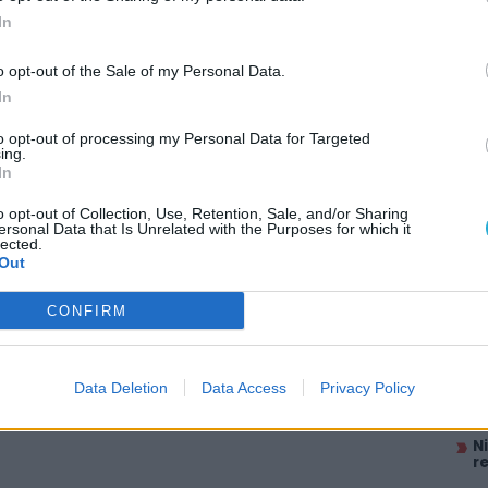
In
o opt-out of the Sale of my Personal Data.
In
to opt-out of processing my Personal Data for Targeted
ing.
In
o opt-out of Collection, Use, Retention, Sale, and/or Sharing
ersonal Data that Is Unrelated with the Purposes for which it
AJÁ
lected.
Out
B
h
CONFIRM
r
M
P
Data Deletion
Data Access
Privacy Policy
M
l
N
r