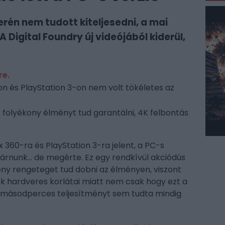
rén nem tudott kiteljesedni, a mai
 Digital Foundry új videójából kiderül,
re.
on és PlayStation 3-on nem volt tökéletes az
s folyékony élményt tud garantálni, 4K felbontás
 360-ra és PlayStation 3-ra jelent, a PC-s
 várnunk… de megérte. Ez egy rendkívül akciódús
mény rengeteget tud dobni az élményen, viszont
ok hardveres korlátai miatt nem csak hogy ezt a
másodperces teljesítményt sem tudta mindig