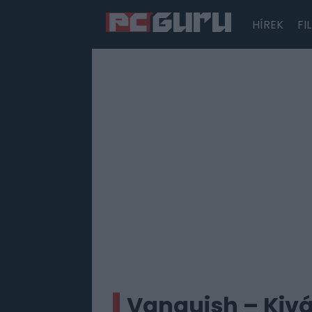
HÍREK
FI
Hírek
Film
Sorozatok
Játékok
Tesztek
Vanquish – Kivál