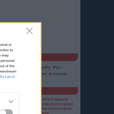
sonal or
ection to
ou may
KÉK
 personal
out of the
ital Foundry
DigitalFoundry
pc
 downstream
ystation 3
ps4
steam
vanquish
B’s List of
x 360
ORT1 HÍREK
Egykori GTA 6 fejlesztő
állítja, még simán késhet
a Rockstar Games várva
várt játéka