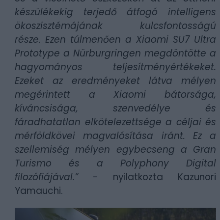
készülékekig terjedő átfogó intelligens
ökoszisztémájának kulcsfontosságú
része. Ezen túlmenően a Xiaomi SU7 Ultra
Prototype a Nürburgringen megdöntötte a
hagyományos teljesítményértékeket.
Ezeket az eredményeket látva mélyen
megérintett a Xiaomi bátorsága,
kíváncsisága, szenvedélye és
fáradhatatlan elkötelezettsége a céljai és
mérföldkövei magvalósítása iránt. Ez a
szellemiség mélyen egybecseng a Gran
Turismo és a Polyphony Digital
filozófiájával.”
- nyilatkozta Kazunori
Yamauchi.