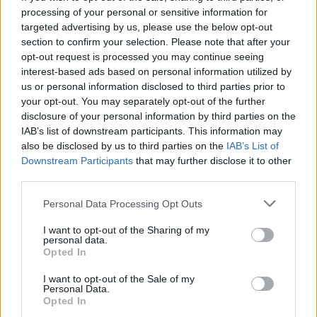
bemutatásával vált teljessé 2024-ben. A
processing of your personal or sensitive information for
csúcskategóriás Xiaomi SU7 Ultra saját
targeted advertising by us, please use the below opt-out
fejlesztésű újításokat tartalmaz, köztük a
section to confirm your selection. Please note that after your
opt-out request is processed you may continue seeing
Xiaomi HyperEngine V8s rendszert (27
200
interest-based ads based on personal information utilized by
ford./perc; 578 lóerő; 635 Nm), amely egy
us or personal information disclosed to third parties prior to
házon belül fejlesztett hárommotoros
your opt-out. You may separately opt-out of the further
disclosure of your personal information by third parties on the
konfiguráció.
IAB’s list of downstream participants. This information may
also be disclosed by us to third parties on the
IAB’s List of
Az 1
548 lóerős teljesítményével, 350 km/h
Downstream Participants
that may further disclose it to other
feletti végsebességével és 0–100 km/h
third parties.
gyorsulásban elért 1,98 másodperces
Personal Data Processing Opt Outs
eredményével a Xiaomi SU7 Ultra több
pályarekordot is tart a négyajtós járművek
I want to opt-out of the Sharing of my
personal data.
kategóriájában.
Opted In
I want to opt-out of the Sale of my
A képek forrása: Xiaomi
Personal Data.
Opted In