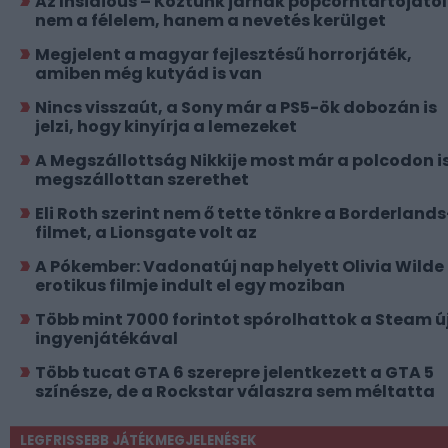
Az Insidious – Köztünk járnak popcorntartójától
nem a félelem, hanem a nevetés kerülget
Megjelent a magyar fejlesztésű horrorjáték,
amiben még kutyád is van
Nincs visszaút, a Sony már a PS5-ök dobozán is
jelzi, hogy kinyírja a lemezeket
A Megszállottság Nikkije most már a polcodon i
megszállottan szerethet
Eli Roth szerint nem ő tette tönkre a Borderlands
filmet, a Lionsgate volt az
A Pókember: Vadonatúj nap helyett Olivia Wilde
erotikus filmje indult el egy moziban
Több mint 7000 forintot spórolhattok a Steam ú
ingyenjátékával
Több tucat GTA 6 szerepre jelentkezett a GTA 5
színésze, de a Rockstar válaszra sem méltatta
LEGFRISSEBB JÁTÉKMEGJELENÉSEK