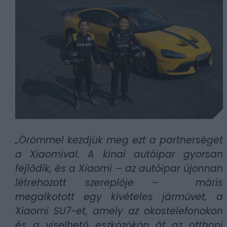
„Örömmel kezdjük meg ezt a partnerséget
a Xiaomival. A kínai autóipar gyorsan
fejlődik, és a Xiaomi – az autóipar újonnan
létrehozott szereplője – máris
megalkotott egy kivételes járművet, a
Xiaomi SU7-et, amely az okostelefonokon
és a viselhető eszközökön át az otthoni