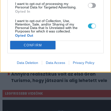
Szerző:
Sziky
I want to opt-out of processing my
Dátum:
2025.06.15 15:00
Personal Data for Targeted Advertising.
Opted In
I want to opt-out of Collection, Use,
Csapd be az AI-t! Állítsd be itt, hogy a PC
Retention, Sale, and/or Sharing of my
Personal Data that Is Unrelated with the
Guru tartalmairól véletlenül se maradj le
Purposes for which it was collected.
a Google-ben.
Opted Out
CONFIRM
KAPCSOLÓDÓ HÍREK
Kapaszkodj a kormányba! – Holnap
Data Deletion
Data Access
Privacy Policy
érkezik egy ingyenes Gran Turismo
Annyira realisztikus volt az első Gran
Turismo, hogy játszani is alig lehetett vele
LEGFRISSEBB VIDEÓNK