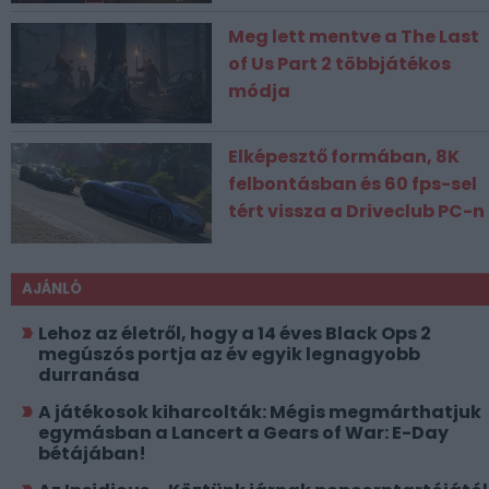
Meg lett mentve a The Last
of Us Part 2 többjátékos
módja
Elképesztő formában, 8K
felbontásban és 60 fps-sel
tért vissza a Driveclub PC-n
AJÁNLÓ
Lehoz az életről, hogy a 14 éves Black Ops 2
megúszós portja az év egyik legnagyobb
durranása
A játékosok kiharcolták: Mégis megmárthatjuk
egymásban a Lancert a Gears of War: E-Day
bétájában!