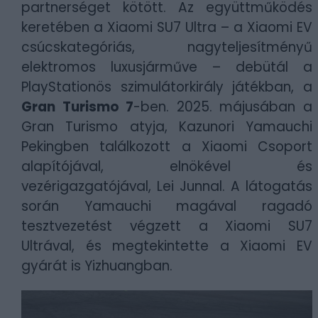
partnerséget kötött. Az együttműködés
keretében a Xiaomi SU7 Ultra – a Xiaomi EV
csúcskategóriás, nagyteljesítményű
elektromos luxusjárműve – debütál a
PlayStationös szimulátorkirály játékban, a
Gran Turismo 7
-ben.
2025. májusában a
Gran Turismo atyja, Kazunori Yamauchi
Pekingben találkozott a Xiaomi Csoport
alapítójával, elnökével és
vezérigazgatójával, Lei Junnal. A látogatás
során Yamauchi magával ragadó
tesztvezetést végzett a Xiaomi SU7
Ultrával, és megtekintette a Xiaomi EV
gyárát is Yizhuangban.