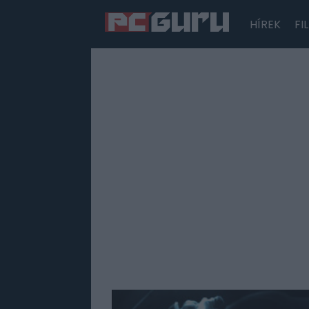
HÍREK
FI
Hírek
Film
Sorozatok
Játékok
Tesztek