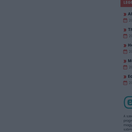
LEG
Al
2
T
2
H
2
M
2
E
20
A sze
progr
magya
szám