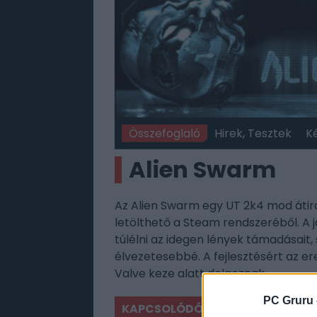
Összefoglaló
Hirek, Tesztek
K
Alien Swarm
Az Alien Swarm egy UT 2k4 mod átir
letölthető a Steam rendszeréből. A 
túlélni az idegen lények támadásait
élvezetesebbé. A fejlesztésért az er
Valve keze alatt dolgoznak.
PC Gruru 
KAPCSOLÓDÓ JÁTÉKOK