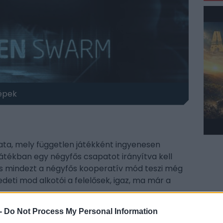
épek
ata, mely független játékként ingyenesen
játékban egy négyfős csapatot irányítva kell
, s mindezt a négyfős kooperatív mód teszi még
edeti mod alkotói a felelősek, igaz, ma már a
-
Do Not Process My Personal Information