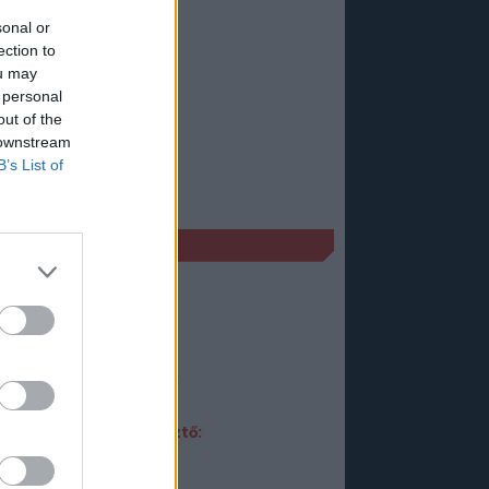
sonal or
ection to
ou may
 personal
out of the
 downstream
B’s List of
ÉKADATLAP
en Swarm
Műfaj:
Akció
Kiadó:
Valve
Fejlesztő:
Valve