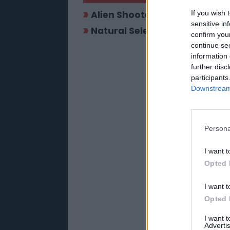
Alien Shooter: Vengeance
If you wish 
sensitive in
Natural Selection 2
confirm you
continue se
information 
further disc
participants
Downstream 
Persona
I want t
Opted 
I want t
Opted 
I want 
Advertis