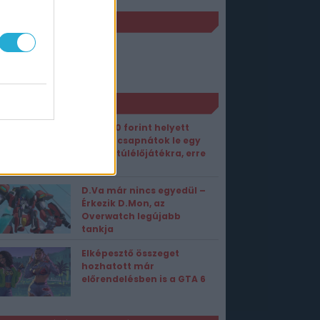
JELENÉS
PC
2010. július 19.
ORT1 HÍREK
Ha 9000 forint helyett
ingyen csapnátok le egy
szuper túlélőjátékra, erre
tessék!
D.Va már nincs egyedül –
Érkezik D.Mon, az
Overwatch legújabb
tankja
Elképesztő összeget
hozhatott már
előrendelésben is a GTA 6