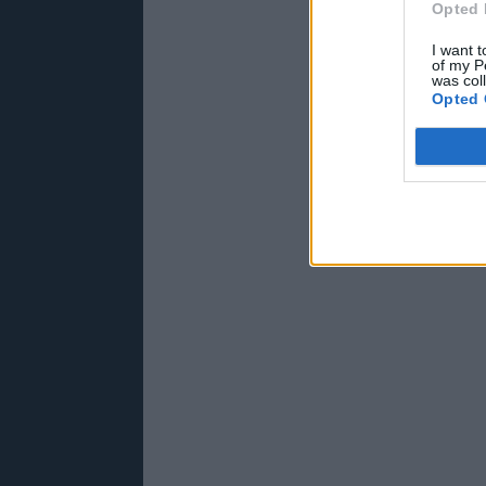
Opted 
I want t
of my P
was col
Opted 