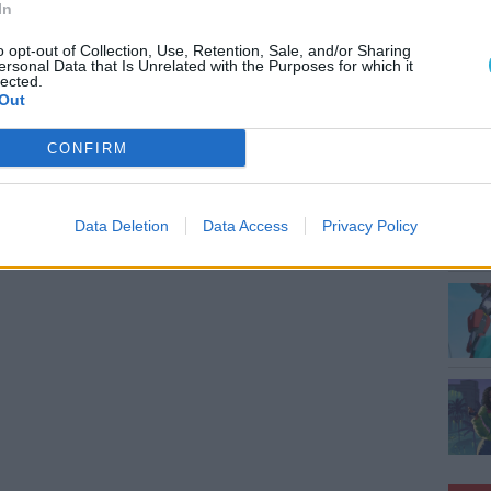
In
MEG
o opt-out of Collection, Use, Retention, Sale, and/or Sharing
ersonal Data that Is Unrelated with the Purposes for which it
lected.
Out
CONFIRM
ESP
Data Deletion
Data Access
Privacy Policy