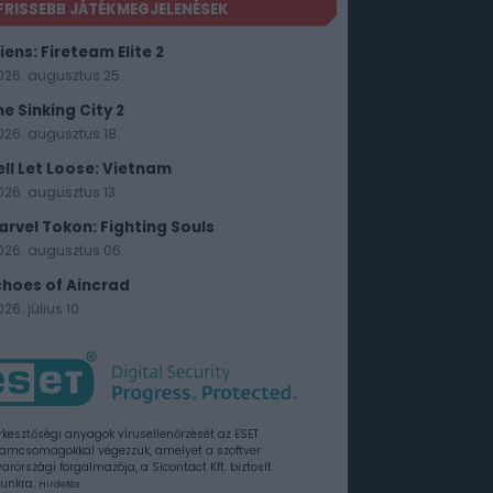
FRISSEBB JÁTÉKMEGJELENÉSEK
iens: Fireteam Elite 2
026. augusztus 25.
he Sinking City 2
026. augusztus 18.
ell Let Loose: Vietnam
026. augusztus 13.
arvel Tokon: Fighting Souls
026. augusztus 06.
choes of Aincrad
26. július 10.
rkesztőségi anyagok vírusellenőrzését az ESET
amcsomagokkal végezzük, amelyet a szoftver
rországi forgalmazója, a Sicontact Kft. biztosít
unkra.
Hirdetés