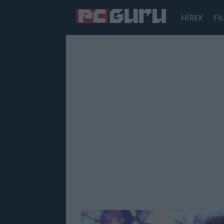
HÍREK
FI
Hírek
Film
Sorozatok
Játékok
Tesztek