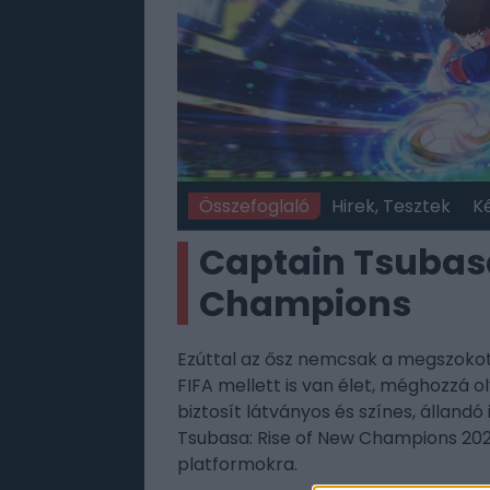
Összefoglaló
Hirek, Tesztek
K
Captain Tsubasa
Champions
Ezúttal az ősz nemcsak a megszokott
FIFA mellett is van élet, méghozzá
biztosít látványos és színes, álland
Tsubasa: Rise of New Champions 202
platformokra.