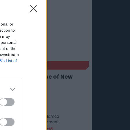
sonal or
ection to
ou may
 personal
out of the
 downstream
B’s List of
ÉKADATLAP
tain Tsubasa: Rise of New
mpions
Műfaj:
Sport
Kiadó:
Bandai Namco
Entertainment
Fejlesztő: