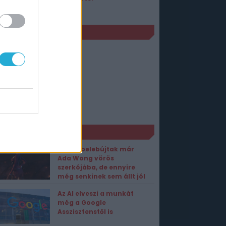
Tamsoft
JELENÉS
PC
2020. augusztus 28.
PS4
2020. augusztus 28.
NS
2020. augusztus 28.
ORT1 HÍREK
Sokan belebújtak már
Ada Wong vörös
szerkójába, de ennyire
még senkinek sem állt jól
Az AI elveszi a munkát
még a Google
Asszisztenstől is