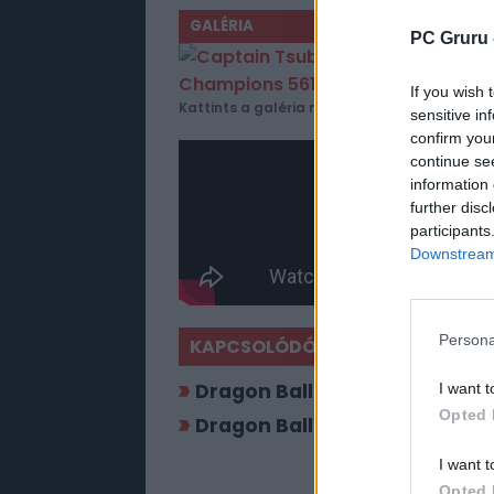
GALÉRIA
PC Gruru 
If you wish 
Kattints a galéria megtekintéséhez!
sensitive in
confirm you
continue se
information 
further disc
participants
Downstream 
Persona
KAPCSOLÓDÓ JÁTÉKOK
Dragon Ball XenoVerse 2
I want t
Opted 
Dragon Ball FighterZ
I want t
Opted 