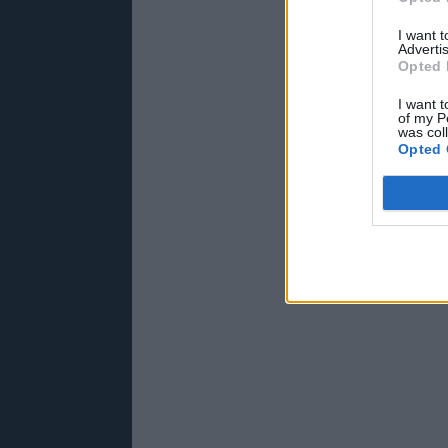
I want 
Advertis
Opted 
I want t
of my P
was col
Opted 