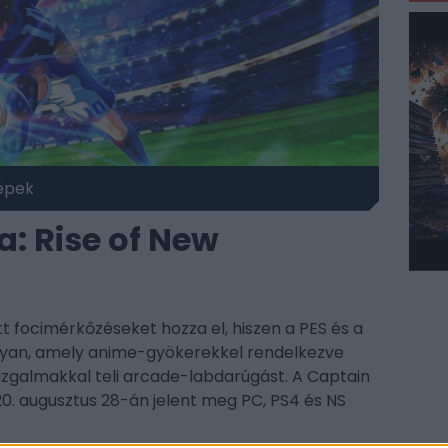
épek
: Rise of New
 focimérkőzéseket hozza el, hiszen a PES és a
 olyan, amely anime-gyökerekkel rendelkezve
ó izgalmakkal teli arcade-labdarúgást. A Captain
0. augusztus 28-án jelent meg PC, PS4 és NS