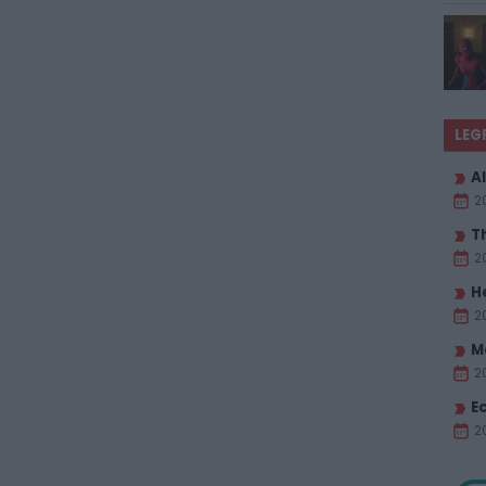
LEG
Al
2
T
2
H
2
M
2
E
20