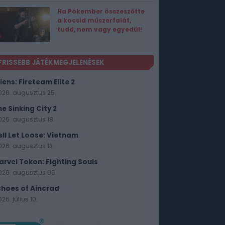
Ha Pókember összeszőtte
a kocsid műszerfalát,
tudd, nem vagy egyedül!
FRISSEBB JÁTÉKMEGJELENÉSEK
iens: Fireteam Elite 2
026. augusztus 25.
he Sinking City 2
026. augusztus 18.
ell Let Loose: Vietnam
026. augusztus 13.
arvel Tokon: Fighting Souls
026. augusztus 06.
choes of Aincrad
26. július 10.