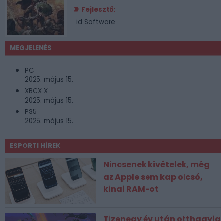
Fejlesztő:
id Software
MEGJELENÉS
PC
2025. május 15.
XBOX X
2025. május 15.
PS5
2025. május 15.
ESPORT1 HÍREK
Nincsenek kivételek, még
az Apple sem kap olcsó,
kínai RAM-ot
Tizenegy év után otthagyja