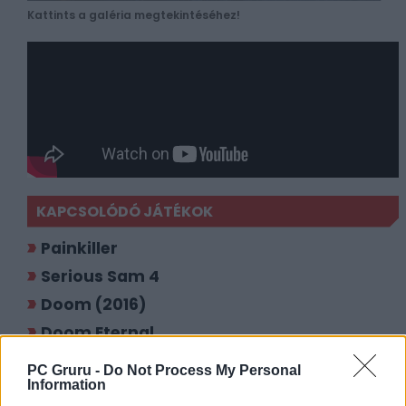
Kattints a galéria megtekintéséhez!
KAPCSOLÓDÓ JÁTÉKOK
Painkiller
Serious Sam 4
Doom (2016)
Doom Eternal
PC Gruru -
Do Not Process My Personal
LEGFRISSEBB VIDEÓNK
Information