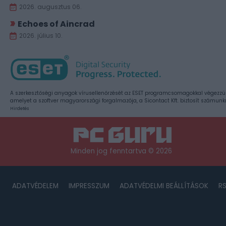
2026. augusztus 06.
Echoes of Aincrad
2026. július 10.
A szerkesztőségi anyagok vírusellenőrzését az ESET programcsomagokkal végezzü
amelyet a szoftver magyarországi forgalmazója, a Sicontact Kft. biztosít számunk
Hirdetés
Minden jog fenntartva © 2026
ADATVÉDELEM
IMPRESSZUM
ADATVÉDELMI BEÁLLÍTÁSOK
R