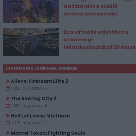
a Blizzardot a stúdió
mesteri zeneszerzője
Ez a virtuális videótéka a
streaming-
feliratkozásaidból áll össze
LEGFRISSEBB JÁTÉKMEGJELENÉSEK
Aliens: Fireteam Elite 2
2026. augusztus 25.
The Sinking City 2
2026. augusztus 18.
Hell Let Loose: Vietnam
2026. augusztus 13.
Marvel Tokon: Fighting Souls