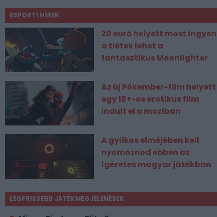
ESPORT1 HÍREK
20 euró helyett most ingyen
a tiétek lehet a
fantasztikus Moonlighter
Az új Pókember-film helyett
egy 18+-os erotikus film
indult el a moziban
A gyilkos elméjében kell
nyomoznod ebben az
ígéretes magyar játékban
LEGFRISSEBB JÁTÉKMEGJELENÉSEK