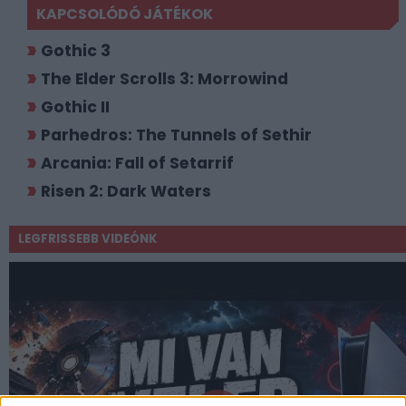
KAPCSOLÓDÓ JÁTÉKOK
Gothic 3
The Elder Scrolls 3: Morrowind
Gothic II
Parhedros: The Tunnels of Sethir
Arcania: Fall of Setarrif
Risen 2: Dark Waters
LEGFRISSEBB VIDEÓNK