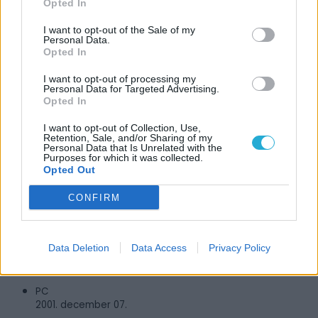
Opted In
I want to opt-out of the Sale of my
Personal Data.
Opted In
I want to opt-out of processing my
Personal Data for Targeted Advertising.
JÁTÉKADATLAP
Opted In
Gothic
I want to opt-out of Collection, Use,
Retention, Sale, and/or Sharing of my
Personal Data that Is Unrelated with the
Műfaj:
Purposes for which it was collected.
Akció/RPG
Opted Out
Kiadó:
CONFIRM
XICat Interactive
Fejlesztő:
Piranha Bytes
Data Deletion
Data Access
Privacy Policy
MEGJELENÉS
PC
2001. december 07.