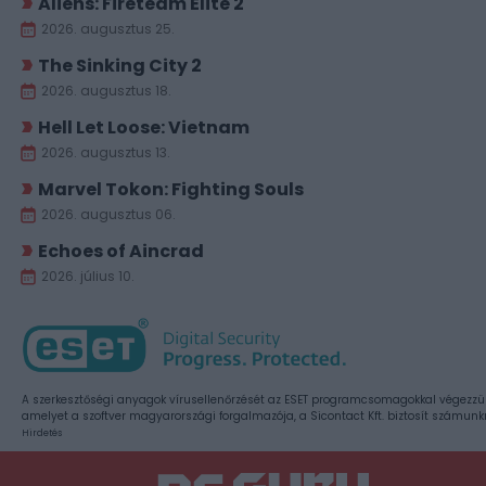
Aliens: Fireteam Elite 2
2026. augusztus 25.
The Sinking City 2
2026. augusztus 18.
Hell Let Loose: Vietnam
2026. augusztus 13.
Marvel Tokon: Fighting Souls
2026. augusztus 06.
Echoes of Aincrad
2026. július 10.
A szerkesztőségi anyagok vírusellenőrzését az ESET programcsomagokkal végezzü
amelyet a szoftver magyarországi forgalmazója, a Sicontact Kft. biztosít számunk
Hirdetés