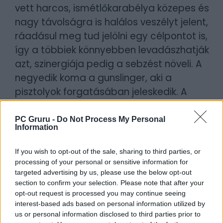
vett harcos, ismétlőkarabélya közepes és
nagy távolságra is halálos veszélyt jelent,
ráadásul meg tud jelölni egy célpontot is,
így a többiek könnyebben levadászhatják
azt, szinergiája pedig a sebzést növeli. A
negyedik koma a gunslinger, aki a
pisztolyok forgatásában jeleskedik. A
játékmódok között a jól ismert online mókák
megfelelőit találjuk, azaz a Greed amolyan
PC Gruru -
Do Not Process My Personal
Information
CTF (el kell vinni az aranyat egy jól őrzött
pontról a bázisunkra), a Claim
If you wish to opt-out of the sale, sharing to third parties, or
területfoglalós, míg a Powderkeg pusztítós
processing of your personal or sensitive information for
targeted advertising by us, please use the below opt-out
(meg kell semmisíteni egy vagy több
section to confirm your selection. Please note that after your
célpontot).
opt-out request is processed you may continue seeing
interest-based ads based on personal information utilized by
KAPCSOLÓDÓ JÁTÉKOK
us or personal information disclosed to third parties prior to