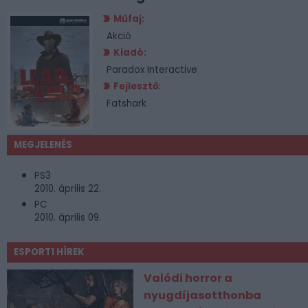
Műfaj:
Akció
Kiadó:
Paradox Interactive
Fejlesztő:
Fatshark
MEGJELENÉS
PS3
2010. április 22.
PC
2010. április 09.
ESPORT1 HÍREK
Valódi horror a
nyugdíjasotthonba