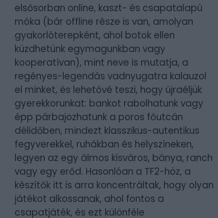
elsősorban online, kaszt- és csapatalapú
móka (bár offline része is van, amolyan
gyakorlóterepként, ahol botok ellen
küzdhetünk egymagunkban vagy
kooperatívan), mint neve is mutatja, a
regényes-legendás vadnyugatra kalauzol
el minket, és lehetővé teszi, hogy újraéljük
gyerekkorunkat: bankot rabolhatunk vagy
épp párbajozhatunk a poros főutcán
délidőben, mindezt klasszikus-autentikus
fegyverekkel, ruhákban és helyszíneken,
legyen az egy álmos kisváros, bánya, ranch
vagy egy erőd. Hasonlóan a TF2-höz, a
készítők itt is arra koncentráltak, hogy olyan
játékot alkossanak, ahol fontos a
csapatjáték, és ezt különféle