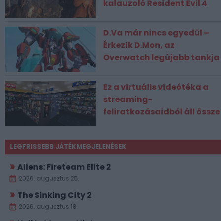
kalauzoló Resident Evil 4
D.Va már nincs egyedül –
Érkezik D.Mon, az
Overwatch legújabb tankja
Ez a virtuális videótéka a
streaming-
feliratkozásaidból áll össze
LEGFRISSEBB JÁTÉKMEGJELENÉSEK
Aliens: Fireteam Elite 2
2026. augusztus 25.
The Sinking City 2
2026. augusztus 18.