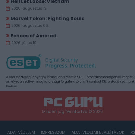
Hell Let Loose: Vietnam
2026. augusztus 13.
Marvel Tokon: Fighting Souls
2026. augusztus 06.
Echoes of Aincrad
2026. július 10.
A szerkesztőségi anyagok vírusellenőrzését az ESET programcsomagokkal végezzü
amelyet a szoftver magyarországi forgalmazója, a Sicontact Kft. biztosít számunk
Hirdetés
Minden jog fenntartva © 2026
ADATVÉDELEM
IMPRESSZUM
ADATVÉDELMI BEÁLLÍTÁSOK
R