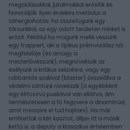
megoldásokkal, jutalmakkal erősítik és
honorálják. Ilyen érdekes metódus a
szinergiahatás: ha összefogunk egy
társunkkal, az egy adott területen minket is
erősít. Például ha magunk mellé veszünk
egy trappert, aki a tipikus prémvadász női
megfelelője (és amúgy a
mesterlövészünk), megnövekszik az
esélyünk a kritikus sebzésre, vagy egy
robbantós szakival (blaster) összeállva a
védelmi szintünk növekszik (ő egyébként
egy kétcsövű puskával van ellátva, ám
természetesen a fő fegyvere a dinamitrúd,
amit messzire el tud hajítani). Ha már
említettük a két kasztot, álljon itt a másik
kettő is: a deputy a klasszikus értelemben