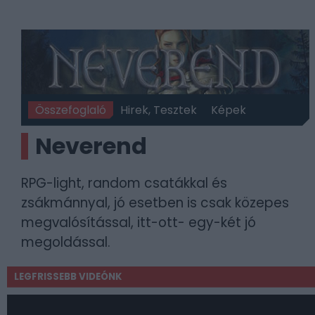
Összefoglaló
Hirek, Tesztek
Képek
Neverend
RPG-light, random csatákkal és
zsákmánnyal, jó esetben is csak közepes
megvalósítással, itt-ott- egy-két jó
megoldással.
LEGFRISSEBB VIDEÓNK