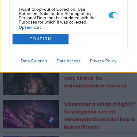
Mayhem Studios
I want to opt-out of Collection, Use,
Retention, Sale, and/or Sharing of my
Personal Data that Is Unrelated with the
Purposes for which it was collected.
MEGJELENÉS
Opted Out
PC
CONFIRM
2006. június 30.
ESPORT1 HÍREK
Data Deletion
Data Access
Privacy Policy
A vevőnek mindig igaza
van, kivéve, ha
videójátékokról van szó
Vasember a volán mögött?
Szivárgások szerint
versenyautós módot kap a
Marvel Rivals