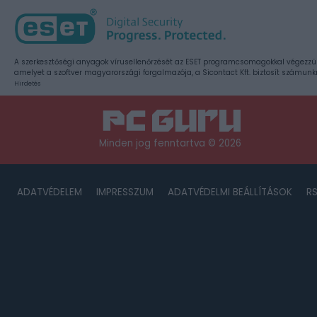
A szerkesztőségi anyagok vírusellenőrzését az ESET programcsomagokkal végezzü
amelyet a szoftver magyarországi forgalmazója, a Sicontact Kft. biztosít számunk
Hirdetés
Minden jog fenntartva © 2026
ADATVÉDELEM
IMPRESSZUM
ADATVÉDELMI BEÁLLÍTÁSOK
R