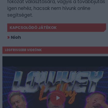
fokozat választására, vagyis a továbbjutás
igen nehéz, hacsak nem hívunk online
segítséget.
KAPCSOLÓDÓ JÁTÉKOK
Nioh
LEGFRISSEBB VIDEÓNK