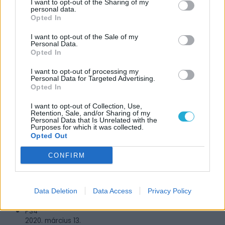
I want to opt-out of the Sharing of my
personal data.
Opted In
I want to opt-out of the Sale of my
JÁTÉKADATLAP
Personal Data.
Opted In
Nioh 2
I want to opt-out of processing my
Personal Data for Targeted Advertising.
Műfaj:
Opted In
Akció
Kiadó:
I want to opt-out of Collection, Use,
Retention, Sale, and/or Sharing of my
Koei Tecmo
Personal Data that Is Unrelated with the
Purposes for which it was collected.
Fejlesztő:
Opted Out
Team Ninja
CONFIRM
MEGJELENÉS
PC
Data Deletion
Data Access
Privacy Policy
2021. február 05.
PS4
2020. március 13.