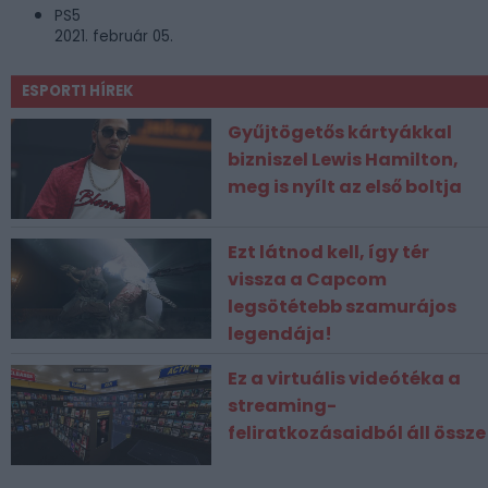
PS5
2021. február 05.
ESPORT1 HÍREK
Gyűjtögetős kártyákkal
bizniszel Lewis Hamilton,
meg is nyílt az első boltja
Ezt látnod kell, így tér
vissza a Capcom
legsötétebb szamurájos
legendája!
Ez a virtuális videótéka a
streaming-
feliratkozásaidból áll össze