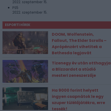
2022. szeptember 15.
PS5
2022. szeptember 15.
ESPORT1 HÍREK
DOOM, Wolfenstein,
Fallout, The Elder Scrolls –
Aprópénzért vihetitek a
Bethesda legjavát
Tizenegy év után otthagyja
a Blizzardot a stúdió
mesteri zeneszerzője
Ha 9000 forint helyett
ingyen csapnátok le egy
szuper túlélőjátékra, erre
tessék!