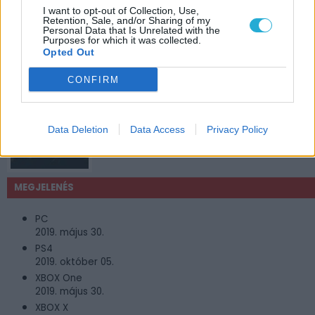
JÁTÉKADATLAP
I want to opt-out of Collection, Use,
Retention, Sale, and/or Sharing of my
Outer Wilds
Personal Data that Is Unrelated with the
Purposes for which it was collected.
Opted Out
Műfaj:
Kaland
CONFIRM
Kiadó:
Annapurna Interactive
Fejlesztő:
Data Deletion
Data Access
Privacy Policy
Mobius Digital
MEGJELENÉS
PC
2019. május 30.
PS4
2019. október 05.
XBOX One
2019. május 30.
XBOX X