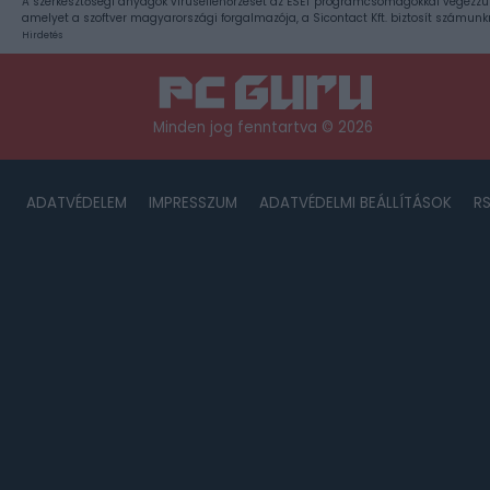
A szerkesztőségi anyagok vírusellenőrzését az ESET programcsomagokkal végezzü
amelyet a szoftver magyarországi forgalmazója, a Sicontact Kft. biztosít számunk
Hirdetés
Minden jog fenntartva © 2026
ADATVÉDELEM
IMPRESSZUM
ADATVÉDELMI BEÁLLÍTÁSOK
R