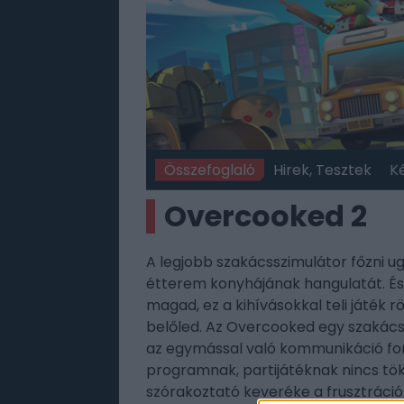
Összefoglaló
Hirek, Tesztek
K
Overcooked 2
A legjobb szakácsszimulátor főzni u
étterem konyhájának hangulatát. És 
magad, ez a kihívásokkal teli játék 
belőled. Az Overcooked egy szakács
az egymással való kommunikáció fon
programnak, partijátéknak nincs tö
szórakoztató keveréke a frusztrác