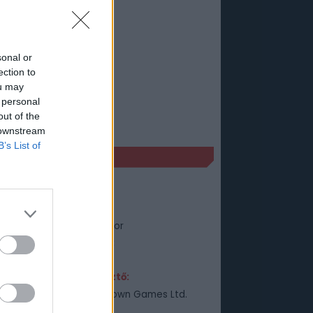
sonal or
ection to
ou may
 personal
out of the
 downstream
B’s List of
ÉKADATLAP
rcooked 2
Műfaj:
Szimulátor
Kiadó:
Team17
Fejlesztő:
Ghost Town Games Ltd.