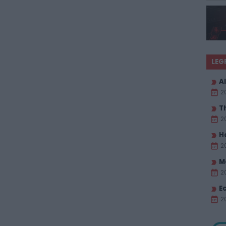
LEG
Al
2
T
2
H
2
M
2
E
20