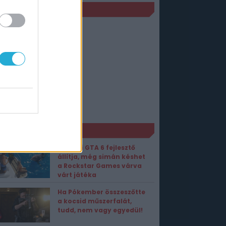
JELENÉS
PC
2018. augusztus 07.
PS4
2018. augusztus 07.
XBOX One
2018. augusztus 07.
NS
2018. augusztus 07.
ORT1 HÍREK
Egykori GTA 6 fejlesztő
állítja, még simán késhet
a Rockstar Games várva
várt játéka
Ha Pókember összeszőtte
a kocsid műszerfalát,
tudd, nem vagy egyedül!