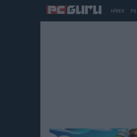
HÍREK
FI
Hírek
Film
Sorozatok
Játékok
Tesztek