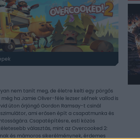
épek
gyan nem tanít meg, de életre kelti egy pörgős
még ha Jamie Oliver-féle lezser séfnek vallod is
rövid úton őrjöngő Gordon Ramsay-t csinál
szimulátor, ami erősen épít a csapatmunka és
tosságára. Csapatépítésre, esti közös
kéletesebb választás, mint az Overcooked 2:
iónak és mámoros sikerélménynek, érdemes