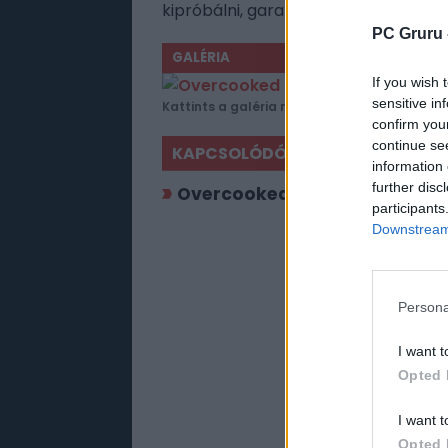
kipróbálni, garantáltan nem okoz cs
PC Gruru 
GALÉRIA
If you wish 
sensitive in
Kattints a galéria megtekintéséhez!
confirm you
continue se
KAPCSOLÓDÓ JÁTÉKOK
information 
further disc
Overcooked
participants
Downstream 
Persona
I want t
Opted 
I want t
Opted 