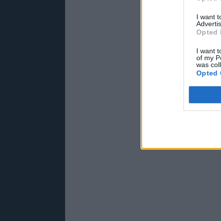
I want 
Advertis
Opted 
I want t
of my P
was col
Opted 