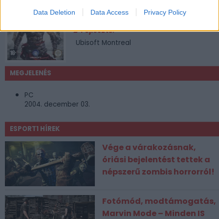
Kiadó:
Data Deletion
Data Access
Privacy Policy
Ubisoft
Fejlesztő:
Ubisoft Montreal
MEGJELENÉS
PC
2004. december 03.
ESPORT1 HÍREK
Vége a várakozásnak,
óriási bejelentést tettek a
népszerű zombis horrorról!
Fotómód, modtámogatás,
Marvin Mode – Minden IS