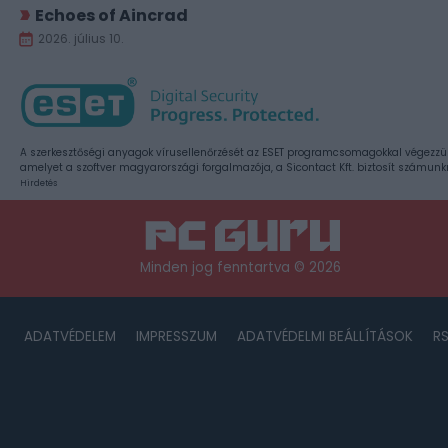
Echoes of Aincrad
2026. július 10.
A szerkesztőségi anyagok vírusellenőrzését az ESET programcsomagokkal végezzü
amelyet a szoftver magyarországi forgalmazója, a Sicontact Kft. biztosít számunk
Hirdetés
Minden jog fenntartva © 2026
ADATVÉDELEM
IMPRESSZUM
ADATVÉDELMI BEÁLLÍTÁSOK
R