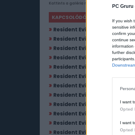
Kattints a galéria megtekintéséhez!
PC Gruru 
KAPCSOLÓDÓ JÁTÉKOK
If you wish 
sensitive in
Resident Evil 4
confirm you
Resident Evil 5
continue se
information 
Resident Evil: Revelations
further disc
Resident Evil: Operation Racc
participants
Downstream 
Resident Evil 6
Resident Evil
Resident Evil 2
Persona
Resident Evil 4: Ultimate HD E
I want t
Resident Evil HD Remaster
Opted 
Resident Evil: Revelations 2
Resident Evil 3: Nemesis
I want t
Opted 
Resident Evil Zero Remaster