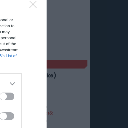
sonal or
ection to
ou may
 personal
out of the
 downstream
B’s List of
ÉKADATLAP
ident Evil 2 (remake)
Műfaj:
Akció
Kiadó:
Capcom
Fejlesztő:
Capcom