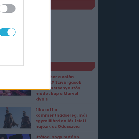
JELENÉS
PC
2019. január 25.
PS4
2019. január 25.
XBOX One
2019. január 25.
ORT1 HÍREK
Vasember a volán
mögött? Szivárgások
szerint versenyautós
módot kap a Marvel
Rivals
Elbukott a
kommenthadsereg, már
egymilliárd dollár felett
hajózik az Odüsszeia
Utálod, hogy butább