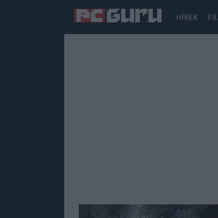
HÍREK
FI
Hírek
Film
Sorozatok
Játékok
Tesztek