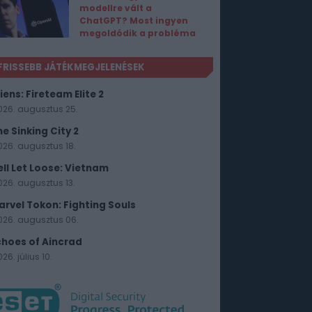
modellre vált a
ChatGPT? Most ingyen
megoldódik a probléma
FRISSEBB JÁTÉKMEGJELENÉSEK
iens: Fireteam Elite 2
026. augusztus 25.
he Sinking City 2
026. augusztus 18.
ell Let Loose: Vietnam
026. augusztus 13.
arvel Tokon: Fighting Souls
026. augusztus 06.
choes of Aincrad
26. július 10.