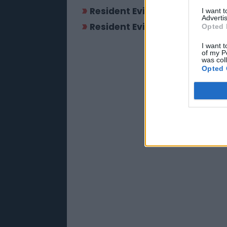
Resident Evil: Umbrella Corps
I want 
Advertis
Resident Evil 7: Biohazard
Opted 
I want t
of my P
was col
Opted 