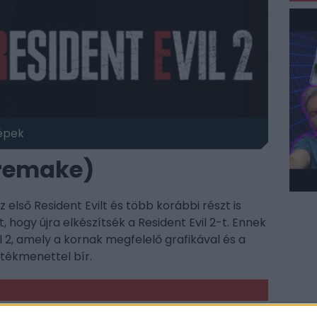
épek
(remake)
 első Resident Evilt és több korábbi részt is
 hogy újra elkészítsék a Resident Evil 2-t. Ennek
 2, amely a kornak megfelelő grafikával és a
átékmenettel bír.