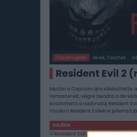
Összefoglaló
Hirek, Tesztek
K
Resident Evil 2 
Miután a Capcom újra elkészítette az
remasterelt, végre beadta a derekát,
köszönhető a vadonatúj Resident Evil
modern Resident Evilekre jellemző j
GALÉRIA