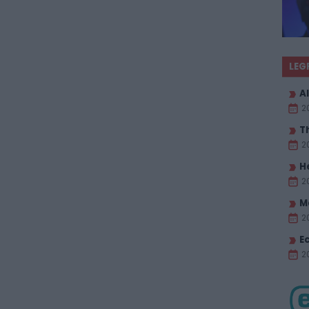
LEG
Al
2
T
2
H
2
M
2
E
20