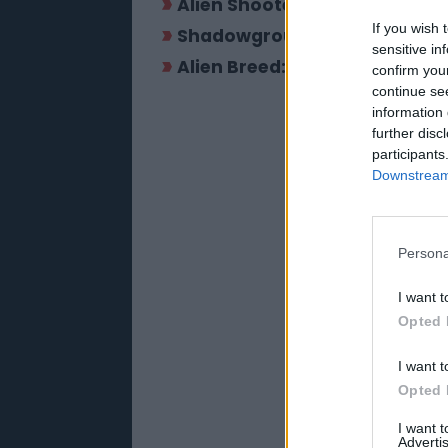
Alien Shooter: Vengeance
If you wish 
Shadowgrounds Survivor
sensitive in
Alien Breed: Evolution (Alien
confirm you
continue se
information 
further disc
participants
Downstream 
Persona
I want t
Opted 
I want t
Opted 
I want 
Advertis