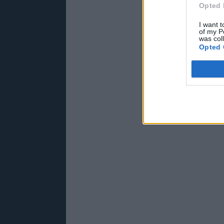
Opted 
I want t
of my P
was col
Opted 