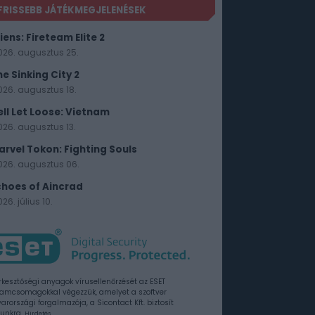
FRISSEBB JÁTÉKMEGJELENÉSEK
iens: Fireteam Elite 2
026. augusztus 25.
he Sinking City 2
026. augusztus 18.
ell Let Loose: Vietnam
026. augusztus 13.
arvel Tokon: Fighting Souls
026. augusztus 06.
choes of Aincrad
26. július 10.
rkesztőségi anyagok vírusellenőrzését az ESET
amcsomagokkal végezzük, amelyet a szoftver
rországi forgalmazója, a Sicontact Kft. biztosít
unkra.
Hirdetés