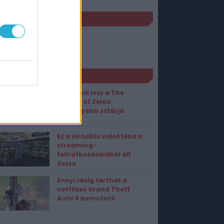
JELENÉS
PC
2006. május 05.
ORT1 HÍREK
Sam Neill lesz a The
Legend of Zelda
legnagyobb sztárja
Ez a virtuális videótéka a
streaming-
feliratkozásaidból áll
össze
Ennyi ideig tarthat a
netflixes Grand Theft
Auto 6 bemutató