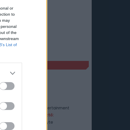
sonal or
ection to
ou may
 personal
out of the
 downstream
B’s List of
ÉKADATLAP
dowgrounds
Műfaj:
Akció
Kiadó:
Reef Entertainment
Fejlesztő:
Frozenbyte