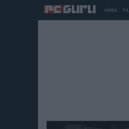
HÍREK
FI
Hírek
Film
Sorozatok
Játékok
Tesztek