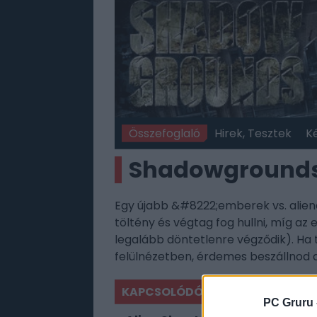
Összefoglaló
Hirek, Tesztek
K
Shadowground
Egy újabb &#8222;emberek vs. alie
töltény és végtag fog hullni, míg az
legalább döntetlenre végződik). Ha 
felülnézetben, érdemes beszállnod a
KAPCSOLÓDÓ JÁTÉKOK
PC Gruru 