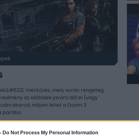
épek
s
nek&#8221; mérkőzés, mely során rengeteg
 eredmény az előbbiek javára dől el (vagy
tudni akarod, milyen lehet a Doom 3
 partiba.
-
Do Not Process My Personal Information