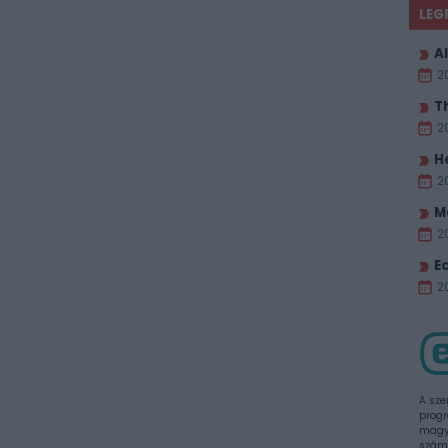
LEG
Al
2
T
2
H
2
M
2
E
20
A sze
progr
magya
szám