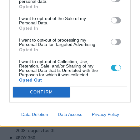
personal data.
Opted In
I want to opt-out of the Sale of my
Personal Data.
Opted In
JÁTÉKADATLAP
I want to opt-out of processing my
SoulCalibur IV
Personal Data for Targeted Advertising.
Opted In
Műfaj:
Akció
I want to opt-out of Collection, Use,
Retention, Sale, and/or Sharing of my
Kiadó:
Personal Data that Is Unrelated with the
Purposes for which it was collected.
Bandai Namco Games
Opted Out
Fejlesztő:
Project Soul
CONFIRM
MEGJELENÉS
Data Deletion
Data Access
Privacy Policy
PS3
2008. augusztus 01.
XBOX 360