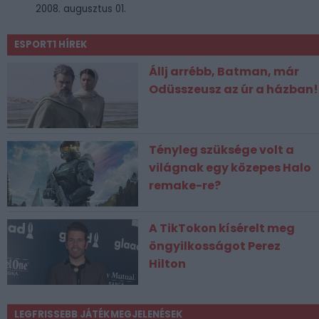
2008. augusztus 01.
ESPORT1 HÍREK
Állj arrébb, Batman, már
Odüsszeusz az úr a házban!
Tényleg szüksége volt a
világnak egy közepes Halo
remake-re?
A TikTokon kísérelt meg
öngyilkosságot Perez
Hilton
LEGFRISSEBB JÁTÉKMEGJELENÉSEK