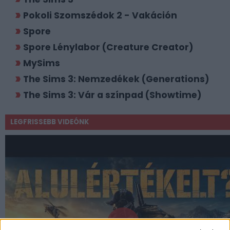
Pokoli Szomszédok 2 - Vakáción
Spore
Spore Lénylabor (Creature Creator)
MySims
The Sims 3: Nemzedékek (Generations)
The Sims 3: Vár a színpad (Showtime)
LEGFRISSEBB VIDEÓNK