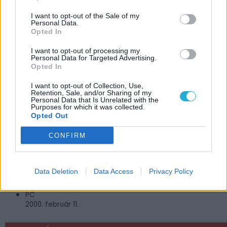
I want to opt-out of the Sale of my
Personal Data.
Opted In
I want to opt-out of processing my
JÁTÉKADATLAP
Personal Data for Targeted Advertising.
Opted In
The Sims
I want to opt-out of Collection, Use,
Retention, Sale, and/or Sharing of my
Műfaj:
Personal Data that Is Unrelated with the
Purposes for which it was collected.
Szimulátor
Opted Out
Kiadó:
Electronic Arts
CONFIRM
Fejlesztő:
Maxis
MEGJELENÉS
Data Deletion
Data Access
Privacy Policy
PC
2000. február 11.