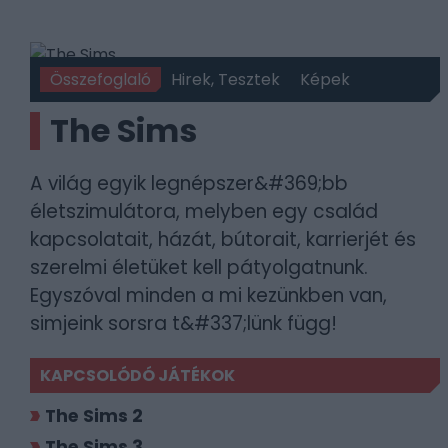
Összefoglaló
Hirek, Tesztek
Képek
The Sims
A világ egyik legnépszer&#369;bb
életszimulátora, melyben egy család
kapcsolatait, házát, bútorait, karrierjét és
szerelmi életüket kell pátyolgatnunk.
Egyszóval minden a mi kezünkben van,
simjeink sorsra t&#337;lünk függ!
KAPCSOLÓDÓ JÁTÉKOK
The Sims 2
The Sims 3