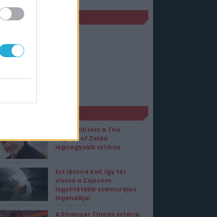
JELENÉS
Wii
2012. november 02.
PS3
2012. november 02.
XBOX 360
2012. november 02.
ORT1 HÍREK
Sam Neill lesz a The
Legend of Zelda
legnagyobb sztárja
Ezt látnod kell, így tér
vissza a Capcom
legsötétebb szamurájos
legendája!
A Stranger Things sztárja