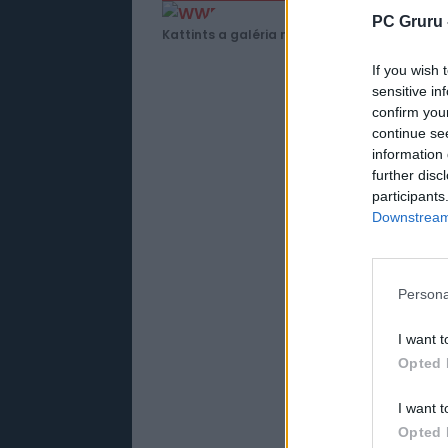
PC Gruru 
Kattints a galéria megtekintéséhez!
If you wish 
sensitive in
confirm you
continue se
information 
further disc
participants
Downstream 
Persona
I want t
Opted 
I want t
Opted 