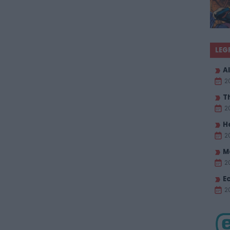
LEG
Al
2
T
2
H
2
M
2
E
20