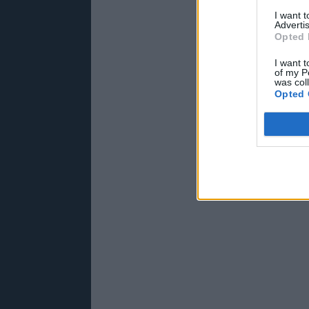
I want 
Advertis
Opted 
I want t
of my P
was col
Opted 