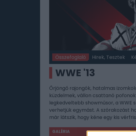
Összefoglaló
Hirek, Tesztek
K
WWE '13
Őrjöngő rajongók, hatalmas izomkol
küzdelmek, vállon csattanó pofonok…
legkedveltebb showműsor, a WWE szér
verhetjük egymást. A szórakozást ho
már látszik, hogy kéne egy kis vérfri
GALÉRIA