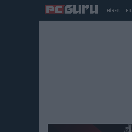
HÍREK
FI
Hírek
Film
Sorozatok
Játékok
Tesztek