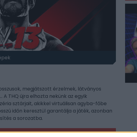
épek
osszusok, megjátszott érzelmek, látványos
 A THQ újra elhozta nekünk az egyik
ia sztárjait, akikkel virtuálisan agyba-főbe
sszú időn keresztül garantálja a játék, azonban
ssítés a sorozatba.