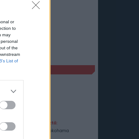
sonal or
ection to
ou may
 personal
out of the
 downstream
B’s List of
ÉKADATLAP
 '13
Műfaj:
Sport
Kiadó:
THQ
Fejlesztő:
Yuke's Yokohama