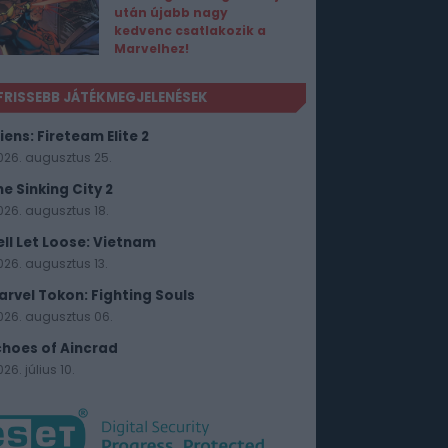
után újabb nagy
kedvenc csatlakozik a
Marvelhez!
FRISSEBB JÁTÉKMEGJELENÉSEK
iens: Fireteam Elite 2
026. augusztus 25.
he Sinking City 2
026. augusztus 18.
ell Let Loose: Vietnam
026. augusztus 13.
arvel Tokon: Fighting Souls
026. augusztus 06.
choes of Aincrad
26. július 10.