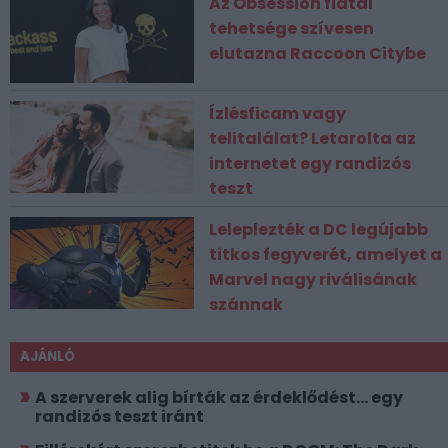
Az Obsession fiatal
tehetsége szívesen
elutazna Raccoon Citybe
Ízlésficam vagy
telitalálat? Letarolta az
internetet egy randizós
teszt
Leleplezték a DC legújabb
titkos fegyverét, amelyet a
Marvel nagy riválisának
szánnak
AJÁNLÓ
A szerverek alig bírták az érdeklődést... egy
randizós teszt iránt