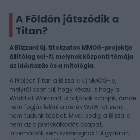
A Földön játszódik a
Titan?
A Blizzard új, titokzatos MMOG-projektje
állítólag sci-fi, melynek központi témája
az időutazás és a mitológia.
A Project Titan a Blizzard új MMOG-je,
melyről azon túl, hogy készül, s hogy a
World of Warcraft utódjának szánják, ámde
nem fogják lelőni a derék WoW-ot sem,
nem tudunk többet. Mivel pedig a Blizzard
nem az a pletykálkodós csapat,
információk sem szivárognak túl gyakran.