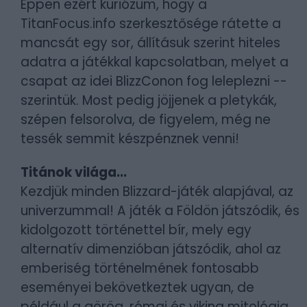
Éppen ezért kuriózum, hogy a
TitanFocus.info szerkesztősége rátette a
mancsát egy sor, állításuk szerint hiteles
adatra a játékkal kapcsolatban, melyet a
csapat az idei BlizzConon fog leleplezni --
szerintük. Most pedig jöjjenek a pletykák,
szépen felsorolva, de figyelem, még ne
tessék semmit készpénznek venni!
Titánok világa...
Kezdjük minden Blizzard-játék alapjával, az
univerzummal! A játék a Földön játszódik, és
kidolgozott történettel bír, mely egy
alternatív dimenzióban játszódik, ahol az
emberiség történelmének fontosabb
eseményei bekövetkeztek ugyan, de
például a görög, római és viking mitológia