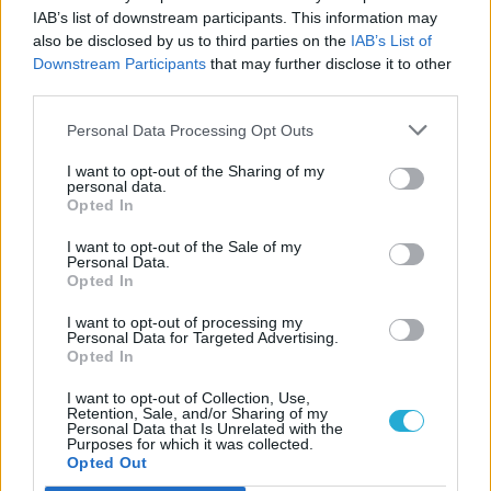
IAB’s list of downstream participants. This information may
also be disclosed by us to third parties on the
IAB’s List of
Downstream Participants
that may further disclose it to other
third parties.
Personal Data Processing Opt Outs
I want to opt-out of the Sharing of my
Higgyünk, ne higgyünk?
personal data.
Opted In
S hogy ebből mennyi igaz? Nos, nem tudjuk,
bár azt érdemes megjegyezni, hogy a
I want to opt-out of the Sale of my
Personal Data.
mitológiára épülő világot korábban is
Opted In
pletykálták, így ez végső soron
I want to opt-out of processing my
megerősítést nyert. A Titan megjelenése a
Personal Data for Targeted Advertising.
Opted In
távoli jövőbe vész: ha el is jutnak a
Blizzardnál a publikus bétáig 2014 végére,
I want to opt-out of Collection, Use,
Retention, Sale, and/or Sharing of my
akkor sem várható 2015-ösnél korábbi
Personal Data that Is Unrelated with the
Purposes for which it was collected.
premier. A TitanFocus.infóról egyébként
Opted Out