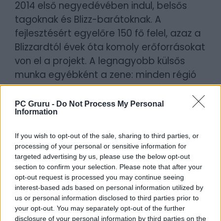
2014 első negyedévében indul, belsős
tagoknak és Blizz-barátoknak. A
fejlesztésért egyelőre 150 fő felel, azaz a
Blizzardtól évek óta komoly erőforrásokat
von el a projekt. A legnagyobb külsős
munka egyébként a zene: minden régió
külön témát és effekteket kap, így
hatalmas soundtrack várható, gyönyürű,
PC Gruru -
Do Not Process My Personal
Information
változatos dallamokkal.
If you wish to opt-out of the sale, sharing to third parties, or
processing of your personal or sensitive information for
targeted advertising by us, please use the below opt-out
section to confirm your selection. Please note that after your
opt-out request is processed you may continue seeing
interest-based ads based on personal information utilized by
us or personal information disclosed to third parties prior to
your opt-out. You may separately opt-out of the further
disclosure of your personal information by third parties on the