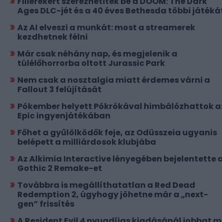
Fillérekért szerezhetitek be a DOOM: The Dark
Ages DLC-jét és a 40 éves Bethesda többi játéká
Az AI elveszi a munkát: most a streamerek
kezdhetnek félni
Már csak néhány nap, és megjelenik a
túlélőhorrorba oltott Jurassic Park
Nem csak a nosztalgia miatt érdemes várni a
Fallout 3 felújítását
Pókember helyett Pókrókával himbálózhattok a
Epic ingyenjátékában
Főhet a gyűlölködők feje, az Odüsszeia ugyanis
belépett a milliárdosok klubjába
Az Alkimia Interactive lényegében bejelentette 
Gothic 2 Remake-et
Továbbra is megállíthatatlan a Red Dead
Redemption 2, úgyhogy jöhetne már a „next-
gen” frissítés
A Resident Evil 4 nyugdíjas kiadásánál jobbat 