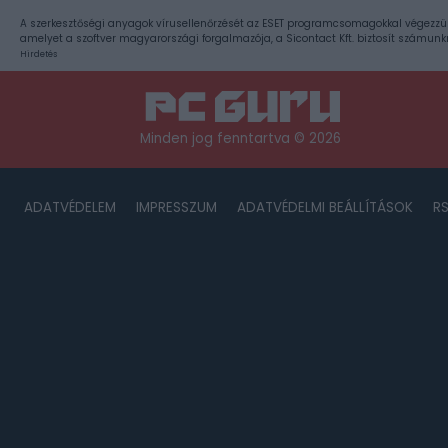
A szerkesztőségi anyagok vírusellenőrzését az ESET programcsomagokkal végezzü
amelyet a szoftver magyarországi forgalmazója, a Sicontact Kft. biztosít számunk
Hirdetés
Minden jog fenntartva © 2026
ADATVÉDELEM
IMPRESSZUM
ADATVÉDELMI BEÁLLÍTÁSOK
R