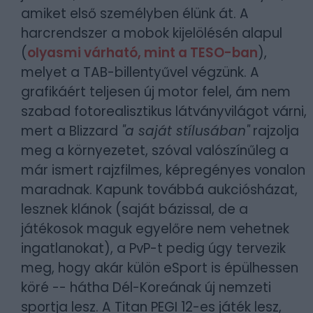
amiket első személyben élünk át. A
harcrendszer a mobok kijelölésén alapul
(
olyasmi várható, mint a TESO-ban
),
melyet a TAB-billentyűvel végzünk. A
grafikáért teljesen új motor felel, ám nem
szabad fotorealisztikus látványvilágot várni,
mert a Blizzard
"a saját stílusában"
rajzolja
meg a környezetet, szóval valószínűleg a
már ismert rajzfilmes, képregényes vonalon
maradnak. Kapunk továbbá aukciósházat,
lesznek klánok (saját bázissal, de a
játékosok maguk egyelőre nem vehetnek
ingatlanokat), a PvP-t pedig úgy tervezik
meg, hogy akár külön eSport is épülhessen
köré -- hátha Dél-Koreának új nemzeti
sportja lesz. A Titan PEGI 12-es játék lesz,