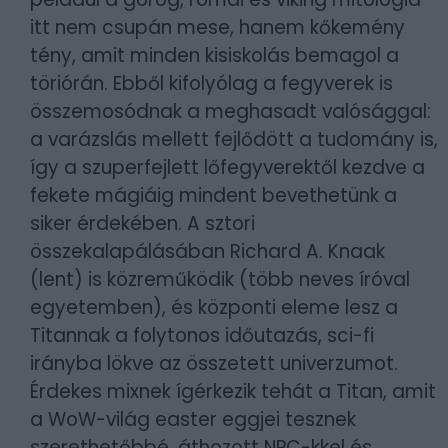
itt nem csupán mese, hanem kőkemény
tény, amit minden kisiskolás bemagol a
töriórán. Ebből kifolyólag a fegyverek is
összemosódnak a meghasadt valósággal:
a varázslás mellett fejlődött a tudomány is,
így a szuperfejlett lőfegyverektől kezdve a
fekete mágiáig mindent bevethetünk a
siker érdekében. A sztori
összekalapálásában Richard A. Knaak
(lent) is közreműködik (több neves íróval
egyetemben), és központi eleme lesz a
Titannak a folytonos időutazás, sci-fi
irányba lökve az összetett univerzumot.
Érdekes mixnek ígérkezik tehát a Titan, amit
a WoW-világ easter eggjei tesznek
szerethetőbbé, áthozott NPC-kkel és