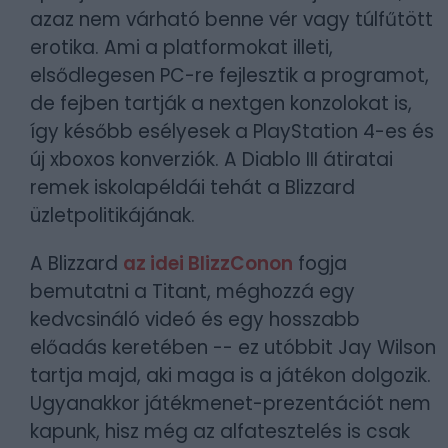
azaz nem várható benne vér vagy túlfűtött
erotika. Ami a platformokat illeti,
elsődlegesen PC-re fejlesztik a programot,
de fejben tartják a nextgen konzolokat is,
így később esélyesek a PlayStation 4-es és
új xboxos konverziók. A Diablo III átiratai
remek iskolapéldái tehát a Blizzard
üzletpolitikájának.
A Blizzard
az idei BlizzConon
fogja
bemutatni a Titant, méghozzá egy
kedvcsináló videó és egy hosszabb
előadás keretében -- ez utóbbit Jay Wilson
tartja majd, aki maga is a játékon dolgozik.
Ugyanakkor játékmenet-prezentációt nem
kapunk, hisz még az alfatesztelés is csak