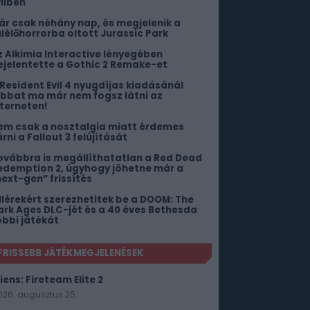
vilben
ár csak néhány nap, és megjelenik a
úlélőhorrorba oltott Jurassic Park
z Alkimia Interactive lényegében
ejelentette a Gothic 2 Remake-et
 Resident Evil 4 nyugdíjas kiadásánál
obbat ma már nem fogsz látni az
nterneten!
em csak a nosztalgia miatt érdemes
rni a Fallout 3 felújítását
ovábbra is megállíthatatlan a Red Dead
edemption 2, úgyhogy jöhetne már a
next-gen” frissítés
illérekért szerezhetitek be a DOOM: The
ark Ages DLC-jét és a 40 éves Bethesda
öbbi játékát
FRISSEBB JÁTÉKMEGJELENÉSEK
iens: Fireteam Elite 2
026. augusztus 25.