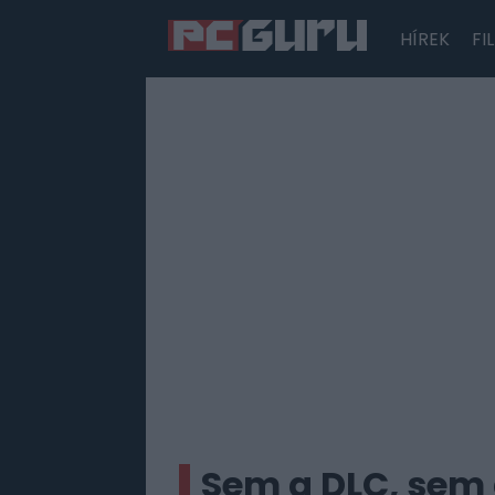
HÍREK
FI
Hírek
Film
Sorozatok
Játékok
Tesztek
Sem a DLC, sem 