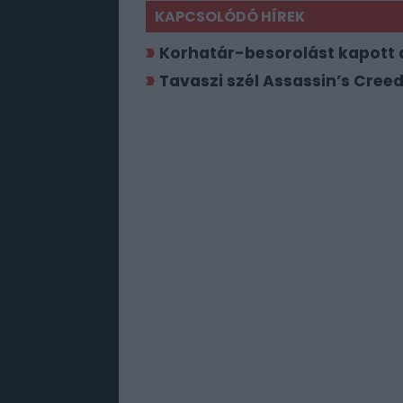
KAPCSOLÓDÓ HÍREK
Korhatár-besorolást kapott 
Tavaszi szél Assassin’s Cree