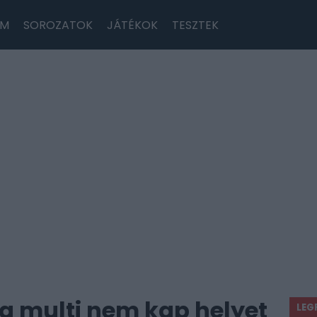
LM
SOROZATOK
JÁTÉKOK
TESZTEK
a multi nem kap helyet
LEG