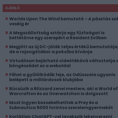
AJÁNLÓ
Worlds Upon The Wind bemutató – A pásztás szé
veséig ér
A Megszállottság sztárja egy fűzfaágat is
kettétörne egy szerepért a Resident Evilben
Megjött az új DC-játék teljes értékű bemutatója
de a rajongótábor a pokolba kívánja
Virtuálisan bejárható videótékává változtatja 
böngésződet ez a weboldal
Főhet a gyűlölködők feje, az Odüsszeia ugyanis
belépett a milliárdosok klubjába
Búcsúzik a Blizzard zenei mestere, aki a World of
Warcrafton és az Overwatchon is dolgozott
Most ingyen bezsebelhetitek a Prey és a
Subnautica 9000 forintos szerelemgyermekét
Korlátlan ChatGPT-vel igyekszik lekenyerezni