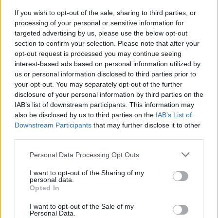
[XGS 2023] A Senua's Saga: Hellblade 2
If you wish to opt-out of the sale, sharing to third parties, or
processing of your personal or sensitive information for
megmutatja, mit tud ez a generáció
targeted advertising by us, please use the below opt-out
section to confirm your selection. Please note that after your
LEGFRISSEBB VIDEÓNK
opt-out request is processed you may continue seeing
interest-based ads based on personal information utilized by
us or personal information disclosed to third parties prior to
your opt-out. You may separately opt-out of the further
disclosure of your personal information by third parties on the
IAB’s list of downstream participants. This information may
also be disclosed by us to third parties on the
IAB’s List of
Downstream Participants
that may further disclose it to other
third parties.
Personal Data Processing Opt Outs
I want to opt-out of the Sharing of my
personal data.
Opted In
I want to opt-out of the Sale of my
Personal Data.