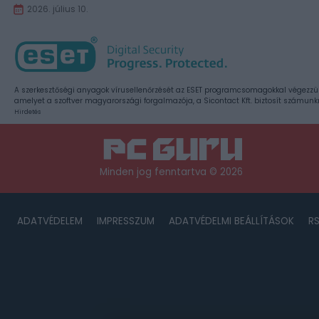
2026. július 10.
A szerkesztőségi anyagok vírusellenőrzését az ESET programcsomagokkal végezzü
amelyet a szoftver magyarországi forgalmazója, a Sicontact Kft. biztosít számunk
Hirdetés
Minden jog fenntartva © 2026
ADATVÉDELEM
IMPRESSZUM
ADATVÉDELMI BEÁLLÍTÁSOK
R