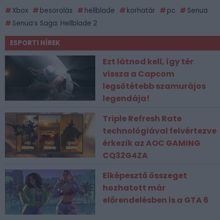
Xbox
besorolás
hellblade
korhatár
pc
Senua
Senua’s Saga: Hellblade 2
ESPORT1 HÍREK
Ezt látnod kell, így tér
vissza a Capcom
legsötétebb szamurájos
legendája!
Triple Refresh Rate
technológiával felvértezve
érkezik az AOC GAMING
CQ32G4ZA
Elképesztő összeget
hozhatott már
előrendelésben is a GTA 6