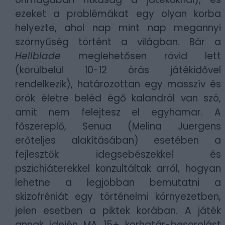
ezeket a problémákat egy olyan korba
helyezte, ahol nap mint nap megannyi
szörnyűség történt a világban. Bár a
Hellblade
meglehetősen rövid lett
(körülbelül 10-12 órás játékidővel
rendelkezik), határozottan egy masszív és
örök életre beléd égő kalandról van szó,
amit nem felejtesz el egyhamar. A
főszereplő, Senua (Melina Juergens
erőteljes alakításában) esetében a
fejlesztők idegsebészekkel és
pszichiáterekkel konzultáltak arról, hogyan
lehetne a legjobban bemutatni a
skizofréniát egy történelmi környezetben,
jelen esetben a piktek korában. A játék
annak idején MA 15+ korhatár-besorolást