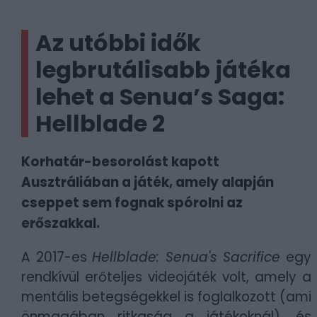
Az utóbbi idők
legbrutálisabb játéka
lehet a Senua’s Saga:
Hellblade 2
Korhatár-besorolást kapott
Ausztráliában a játék, amely alapján
cseppet sem fognak spórolni az
erőszakkal.
A 2017-es
Hellblade: Senua's Sacrifice
egy
rendkívül erőteljes videojáték volt, amely a
mentális betegségekkel is foglalkozott (ami
önmagában ritkaság a játékoknál), és