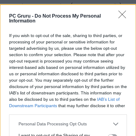
“Tools, programming (except a couple),
Quake Champions team, testing team. All
PC Gruru -
Do Not Process My Personal
Information
gone.”
If you wish to opt-out of the sale, sharing to third parties, or
“Yeah seems…
processing of your personal or sensitive information for
targeted advertising by us, please use the below opt-out
— George Broussard (@georgebsocial)
July 7, 2026
section to confirm your selection. Please note that after your
opt-out request is processed you may continue seeing
interest-based ads based on personal information utilized by
us or personal information disclosed to third parties prior to
your opt-out. You may separately opt-out of the further
disclosure of your personal information by third parties on the
IAB’s list of downstream participants. This information may
also be disclosed by us to third parties on the
IAB’s List of
Downstream Participants
that may further disclose it to other
third parties.
Personal Data Processing Opt Outs
I want to opt-out of the Sharing of my