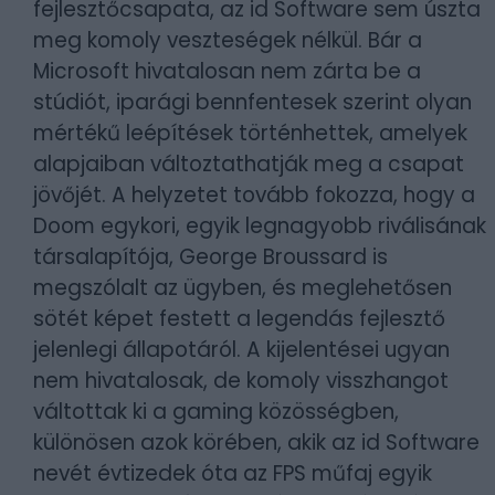
fejlesztőcsapata, az id Software sem úszta
meg komoly veszteségek nélkül. Bár a
Microsoft hivatalosan nem zárta be a
stúdiót, iparági bennfentesek szerint olyan
mértékű leépítések történhettek, amelyek
alapjaiban változtathatják meg a csapat
jövőjét. A helyzetet tovább fokozza, hogy a
Doom egykori, egyik legnagyobb riválisának
társalapítója, George Broussard is
megszólalt az ügyben, és meglehetősen
sötét képet festett a legendás fejlesztő
jelenlegi állapotáról. A kijelentései ugyan
nem hivatalosak, de komoly visszhangot
váltottak ki a gaming közösségben,
különösen azok körében, akik az id Software
nevét évtizedek óta az FPS műfaj egyik