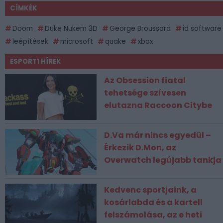
CÍMKÉK
Doom
Duke Nukem 3D
George Broussard
id software
leépítések
microsoft
quake
xbox
ESPORT1 HÍREK
Az Obsession fiatal
tehetsége szívesen
elutazna Raccoon Citybe
D.Va már nincs egyedül –
Érkezik D.Mon, az
Overwatch legújabb tankja
Kedvenc sportjaink, a
kosárlabda és a kartell
felszámolása, az e heti