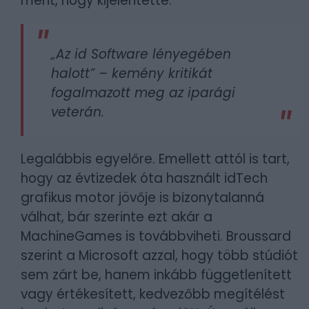
ment, hogy kijelentette:
„Az id Software lényegében
halott”
– kemény kritikát
fogalmazott meg az iparági
veterán.
Legalábbis egyelőre. Emellett attól is tart,
hogy az évtizedek óta használt idTech
grafikus motor jövője is bizonytalanná
válhat, bár szerinte ezt akár a
MachineGames is továbbviheti. Broussard
szerint a Microsoft azzal, hogy több stúdiót
sem zárt be, hanem inkább függetlenített
vagy értékesített, kedvezőbb megítélést