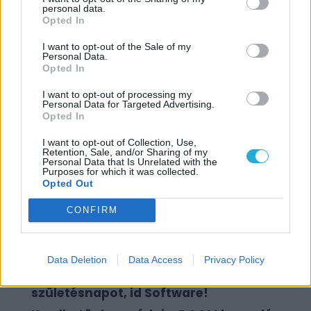
personal data.
Opted In
I want to opt-out of the Sale of my
Personal Data.
Opted In
Borítókép: Steam
I want to opt-out of processing my
Personal Data for Targeted Advertising.
Szerző:
TZeus
Opted In
Dátum:
2026.07.07 23:00
I want to opt-out of Collection, Use,
Retention, Sale, and/or Sharing of my
Personal Data that Is Unrelated with the
Csapd be az AI-t! Állítsd be itt, hogy a PC
Purposes for which it was collected.
Opted Out
Guru tartalmairól véletlenül se maradj le
a Google-ben.
CONFIRM
KAPCSOLÓDÓ HÍREK
Data Deletion
Data Access
Privacy Policy
35 éve megy a darálás – Boldog
születésnapot, id Software!