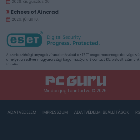
2026. augusztus 06.
Echoes of Aincrad
2026. július 10.
A szerkesztőségi anyagok vírusellenőrzését az ESET programcsomagokkal végezzü
amelyet a szoftver magyarországi forgalmazója, a Sicontact Kft. biztosít számunk
Hirdetés
Minden jog fenntartva © 2026
ADATVÉDELEM
IMPRESSZUM
ADATVÉDELMI BEÁLLÍTÁSOK
R