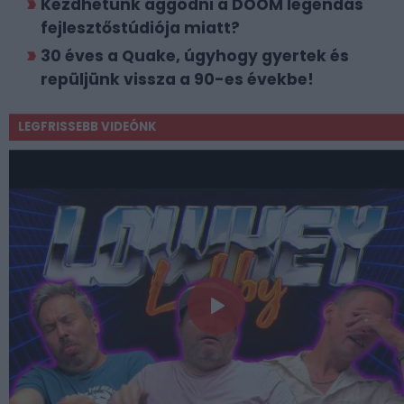
Kezdhetünk aggódni a DOOM legendás
fejlesztőstúdiója miatt?
30 éves a Quake, úgyhogy gyertek és
repüljünk vissza a 90-es évekbe!
LEGFRISSEBB VIDEÓNK