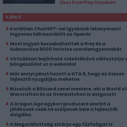
Xbox Free Play Daysben
AJÁNLÓ
Korlátlan ChatGPT-vel igyekszik lekenyerezni
ingyenes felhasználóit az OpenAI
Most ingyen bezsebelhetitek a Prey és a
Subnautica 9000 forintos szerelemgyermekét
Virtuálisan bejárható videótékává változtatja 
böngésződet ez a weboldal
Már annyi pénzt hozott a GTA 6, hogy az összes
fejlesztő nyugdíjba mehetne
Búcsúzik a Blizzard zenei mestere, aki a World of
Warcrafton és az Overwatchon is dolgozott
A Dragon Age egykori producere szerint a
játékosok csak ne szóljanak bele a fejlesztők
dolgába
A Megszállottság sztárja egy fűzfaágat is