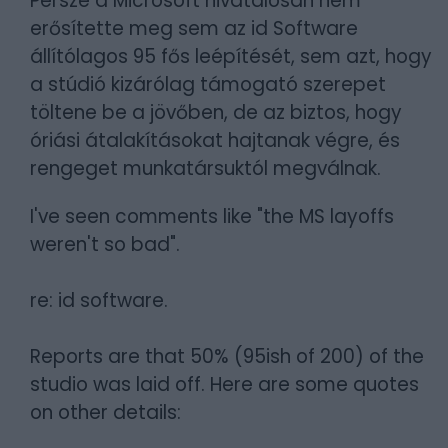
Persze a Microsoft hivatalosan nem
erősítette meg sem az id Software
állítólagos 95 fős leépítését, sem azt, hogy
a stúdió kizárólag támogató szerepet
töltene be a jövőben, de az biztos, hogy
óriási átalakításokat hajtanak végre, és
rengeget munkatársuktól megválnak.
I've seen comments like "the MS layoffs
weren't so bad".
re: id software.
Reports are that 50% (95ish of 200) of the
studio was laid off. Here are some quotes
on other details: