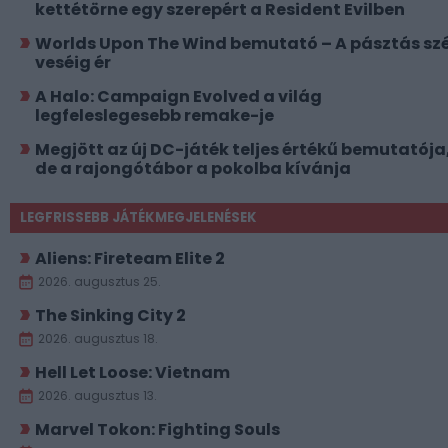
kettétörne egy szerepért a Resident Evilben
Worlds Upon The Wind bemutató – A pásztás szé
veséig ér
A Halo: Campaign Evolved a világ
legfeleslegesebb remake-je
Megjött az új DC-játék teljes értékű bemutatója
de a rajongótábor a pokolba kívánja
LEGFRISSEBB JÁTÉKMEGJELENÉSEK
Aliens: Fireteam Elite 2
2026. augusztus 25.
The Sinking City 2
2026. augusztus 18.
Hell Let Loose: Vietnam
2026. augusztus 13.
Marvel Tokon: Fighting Souls