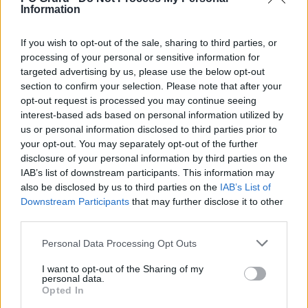
StarWars.com
Information
Szerző:
LeEcoBo
If you wish to opt-out of the sale, sharing to third parties, or
Dátum:
2025.06.16 11:00
processing of your personal or sensitive information for
targeted advertising by us, please use the below opt-out
section to confirm your selection. Please note that after your
Csapd be az AI-t! Állítsd be itt, hogy a PC
opt-out request is processed you may continue seeing
Guru tartalmairól véletlenül se maradj le
interest-based ads based on personal information utilized by
a Google-ben.
us or personal information disclosed to third parties prior to
your opt-out. You may separately opt-out of the further
disclosure of your personal information by third parties on the
KAPCSOLÓDÓ HÍREK
IAB’s list of downstream participants. This information may
also be disclosed by us to third parties on the
IAB’s List of
Samuel L. Jackson visszatérne Windu
Downstream Participants
that may further disclose it to other
mesterként
third parties.
Mace Windu él és virul, állítja a Jedi
Personal Data Processing Opt Outs
mestert alakító Samuel L. Jackson
I want to opt-out of the Sharing of my
Sejtheted, hogy az Andor miatt melyik
personal data.
Opted In
Star Wars-film népszerűsége lőtt ki