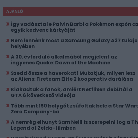
AJÁNLÓ
Így vadászta le Palvin Barbi a Pokémon expón a
egyik kedvenc kártyáját
Nem lennénk most a Samsung Galaxy A37 tulajo
helyében
A 30. évforduló alkalmából megjelent az
ingyenes Quake: Dawn of the Machine
Szedd össze a haverokat! Mutatjuk, milyen lesz
az Aliens: Fireteam Elite 2 kooperatív darálása
Kiakadtak a fanok, amiért Netflixen debütál a
GTA 6 következő videója
Több mint 150 bolygót zsúfoltak bele a Star Wars
Zero Company-ba
A nemrég elhunyt Sam Neill is szerepelni fog a T
Legend of Zelda-filmben