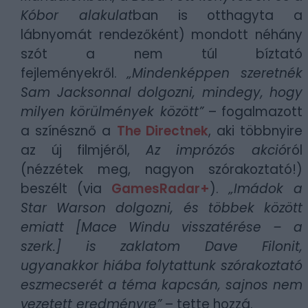
Kóbor alakulat
ban is otthagyta a
lábnyomát rendezőként) mondott néhány
szót a nem túl bíztató
fejleményekről.
„Mindenképpen szeretnék
Sam Jacksonnal dolgozni, mindegy, hogy
milyen körülmények között”
– fogalmazott
a színésznő a
The Directnek
, aki többnyire
az új filmjéről,
Az imprózós akció
ról
(nézzétek meg, nagyon szórakoztató!)
beszélt (via
GamesRadar+
).
„Imádok a
Star Warson dolgozni, és többek között
emiatt [Mace Windu visszatérése – a
szerk.] is zaklatom Dave Filonit,
ugyanakkor hiába folytattunk szórakoztató
eszmecserét a téma kapcsán, sajnos nem
vezetett eredményre”
– tette hozzá.