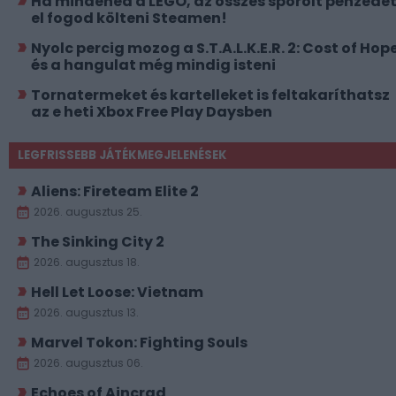
Ha mindened a LEGO, az összes spórolt pénzede
el fogod költeni Steamen!
Nyolc percig mozog a S.T.A.L.K.E.R. 2: Cost of Hope
és a hangulat még mindig isteni
Tornatermeket és kartelleket is feltakaríthatsz
az e heti Xbox Free Play Daysben
LEGFRISSEBB JÁTÉKMEGJELENÉSEK
Aliens: Fireteam Elite 2
2026. augusztus 25.
The Sinking City 2
2026. augusztus 18.
Hell Let Loose: Vietnam
2026. augusztus 13.
Marvel Tokon: Fighting Souls
2026. augusztus 06.
Echoes of Aincrad