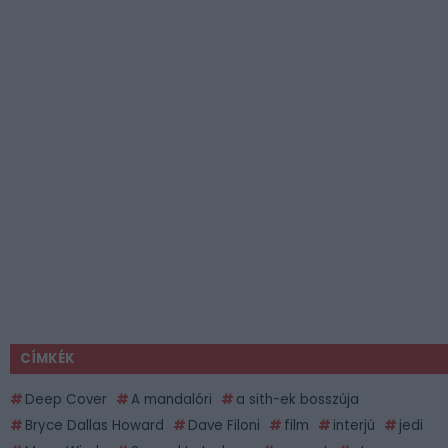
CÍMKÉK
Deep Cover
A mandalóri
a sith-ek bosszúja
Bryce Dallas Howard
Dave Filoni
film
interjú
jedi