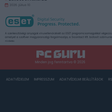
2026. július 10.
A szerkesztőségi anyagok vírusellenőrzését az ESET programcsomagokkal végezzü
amelyet a szoftver magyarországi forgalmazója, a Sicontact Kft. biztosít számunk
Hirdetés
Minden jog fenntartva © 2026
ADATVÉDELEM
IMPRESSZUM
ADATVÉDELMI BEÁLLÍTÁSOK
R