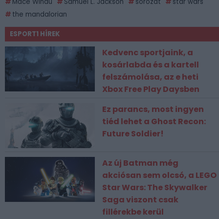
Mace Windu
Samuel L. Jackson
sorozat
star wars
the mandalorian
ESPORT1 HÍREK
Kedvenc sportjaink, a
kosárlabda és a kartell
felszámolása, az e heti
Xbox Free Play Daysben
Ez parancs, most ingyen
tiéd lehet a Ghost Recon:
Future Soldier!
Az új Batman még
akciósan sem olcsó, a LEGO
Star Wars: The Skywalker
Saga viszont csak
fillérekbe kerül