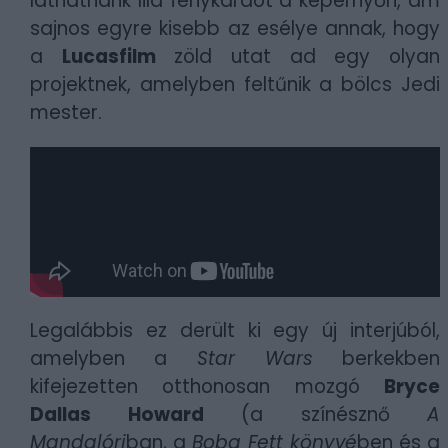
láthatnánk lila fénykardot a képernyőn, ám
sajnos egyre kisebb az esélye annak, hogy
a
Lucasfilm
zöld utat ad egy olyan
projektnek, amelyben feltűnik a bölcs Jedi
mester.
Legalábbis ez derült ki egy új interjúból,
amelyben a
Star Wars
berkekben
kifejezetten otthonosan mozgó
Bryce
Dallas Howard
(a színésznő
A
Mandalóri
ban, a
Boba Fett könyvé
ben és a