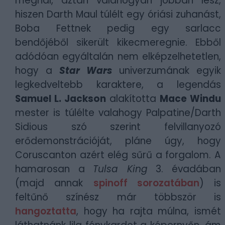
meghal, aztán valahogyan jobban lesz,
hiszen Darth Maul túlélt egy óriási zuhanást,
Boba Fettnek pedig egy sarlacc
bendőjéből sikerült kikecmeregnie. Ebből
adódóan egyáltalán nem elképzelhetetlen,
hogy a
Star Wars
univerzumának egyik
legkedveltebb karaktere, a legendás
Samuel L. Jackson
alakította
Mace Windu
mester is túlélte valahogy Palpatine/
Darth
Sidious szó szerint felvillanyozó
erődemonstrációját, pláne úgy, hogy
Coruscanton azért elég sűrű a forgalom. A
hamarosan a
Tulsa King
3. évadában
(majd annak
spinoff sorozatában
) is
feltűnő színész már többször is
hangoztatta
, hogy ha rajta múlna, ismét