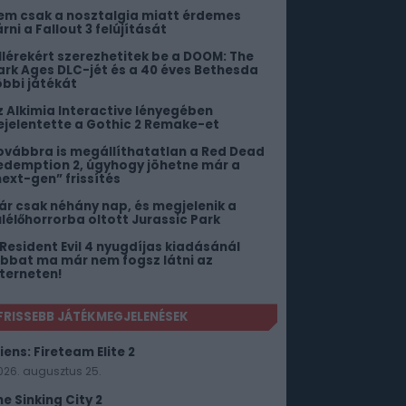
em csak a nosztalgia miatt érdemes
rni a Fallout 3 felújítását
illérekért szerezhetitek be a DOOM: The
ark Ages DLC-jét és a 40 éves Bethesda
öbbi játékát
z Alkimia Interactive lényegében
ejelentette a Gothic 2 Remake-et
ovábbra is megállíthatatlan a Red Dead
edemption 2, úgyhogy jöhetne már a
next-gen” frissítés
ár csak néhány nap, és megjelenik a
úlélőhorrorba oltott Jurassic Park
 Resident Evil 4 nyugdíjas kiadásánál
obbat ma már nem fogsz látni az
nterneten!
FRISSEBB JÁTÉKMEGJELENÉSEK
iens: Fireteam Elite 2
026. augusztus 25.
he Sinking City 2