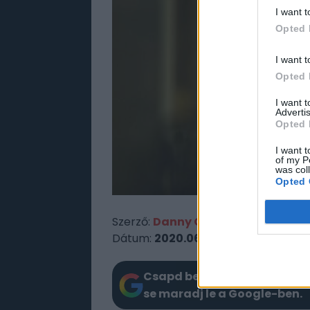
I want t
Opted 
I want t
Opted 
I want 
Advertis
Opted 
I want t
of my P
was col
Opted 
Szerző:
Danny C
Dátum:
2020.06.17 16:19
Csapd be az AI-t! Állítsd be 
se maradj le a Google-ben.