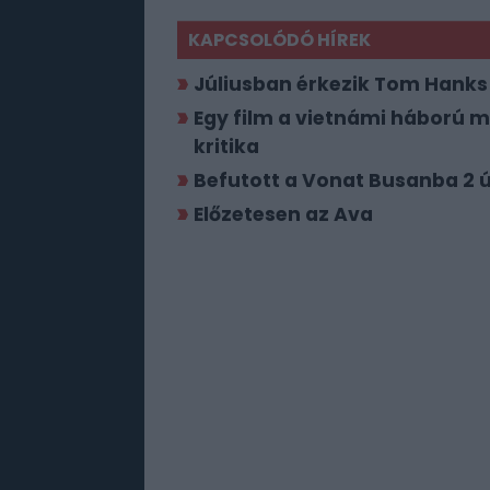
KAPCSOLÓDÓ HÍREK
Júliusban érkezik Tom Hanks
Egy film a vietnámi háború mi
kritika
Befutott a Vonat Busanba 2 ú
Előzetesen az Ava