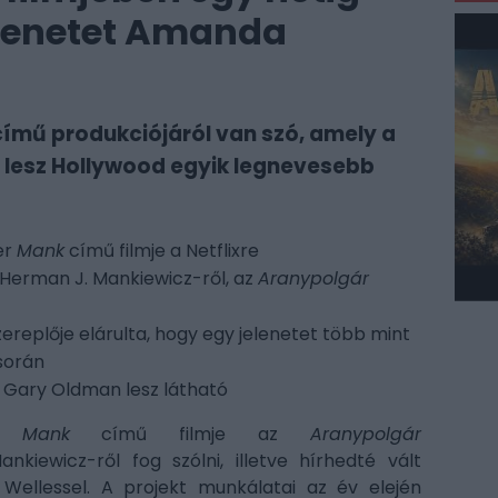
jelenetet Amanda
 című produkciójáról van szó, amely a
ilm lesz Hollywood egyik legnevesebb
er
Mank
című filmje a Netflixre
Herman J. Mankiewicz-ről, az
Aranypolgár
zereplője elárulta, hogy egy jelenetet több mint
 során
n Gary Oldman lesz látható
rt
Mank
című filmje az
Aranypolgár
nkiewicz-ről fog szólni, illetve hírhedté vált
n Wellessel. A projekt munkálatai az év elején