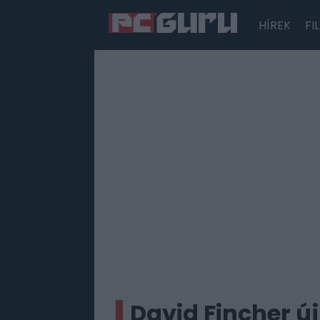
HÍREK
FI
Hírek
Film
Sorozatok
Játékok
Tesztek
David Fincher új