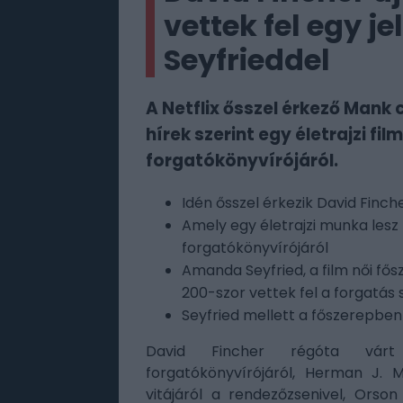
vettek fel egy 
Seyfrieddel
A Netflix ősszel érkező Mank
hírek szerint egy életrajzi f
forgatókönyvírójáról.
Idén ősszel érkezik David Finch
Amely egy életrajzi munka lesz
forgatókönyvírójáról
Amanda Seyfried, a film női fős
200-szor vettek fel a forgatás
Seyfried mellett a főszerepbe
David Fincher régóta vá
forgatókönyvírójáról, Herman J. Ma
vitájáról a rendezőzsenivel, Orso