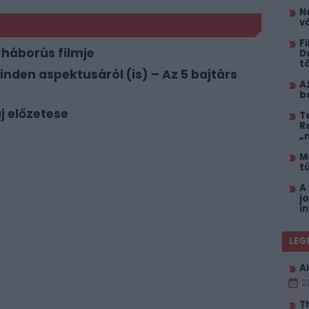
N
vá
F
 háborús filmje
D
t
nden aspektusáról (is) – Az 5 bajtárs
A
b
j előzetese
T
R
„
M
t
A
j
i
LEG
Al
2
T