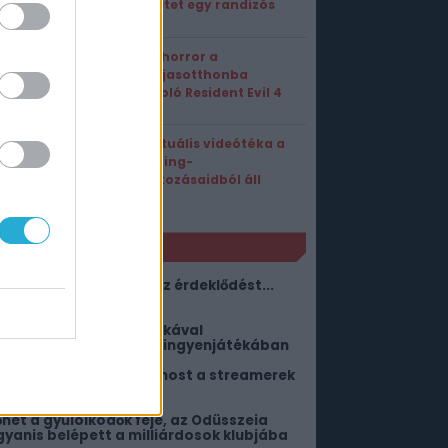
internetet egy randizós
teszt
Valódi horror a
nyugdíjasotthonba
kalauzoló Resident Evil 4
Ez a virtuális videótéka a
streaming-
feliratkozásaidból áll
össze
NLÓ
 szerverek alig bírták az érdeklődést...
gy randizós teszt iránt
ókember helyett Pókrókával
imbálózhattok az Epic ingyenjátékában
z AI elveszi a munkát: most a streamerek
ezdhetnek félni
őhet a gyűlölködők feje, az Odüsszeia
gyanis belépett a milliárdosok klubjába