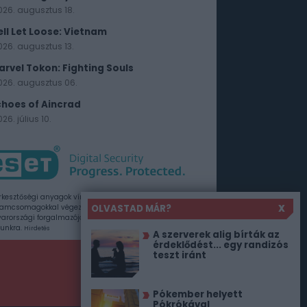
026. augusztus 18.
ell Let Loose: Vietnam
026. augusztus 13.
arvel Tokon: Fighting Souls
026. augusztus 06.
choes of Aincrad
26. július 10.
rkesztőségi anyagok vírusellenőrzését az ESET
OLVASTAD MÁR?
X
amcsomagokkal végezzük, amelyet a szoftver
rországi forgalmazója, a Sicontact Kft. biztosít
unkra.
Hirdetés
A szerverek alig bírták az
érdeklődést... egy randizós
teszt iránt
Pókember helyett
Pókrókával