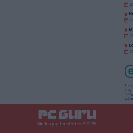
2
H
2
M
2
E
20
A sze
progr
magya
szám
Minden jog fenntartva © 2026