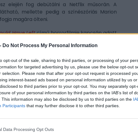
sz elején fog debütálni a Netflix műsorán. A
tható, mellette pedig a színészóriás Marion
fogja magára ölteni.
ould Have Left
című horrorfilmje kapcsán adott
 szót a közös munkájáról David Fincherrel is.
-
Do Not Process My Personal Information
vált perfekcionizmusáról, sőt olyan pletykák is
a rendező akár több tucat alkalommal is felvesz
to opt-out of the sale, sharing to third parties, or processing of your per
lta, hogy a direktor nem cáfolt rá reputációjára
formation for targeted advertising by us, please use the below opt-out s
CÍM
 szekvenciát, amelyet állítása szerint több mint
r selection. Please note that after your opt-out request is processed y
lítólag 200-nál is többször vettek fel. Kíváncsian
eing interest-based ads based on personal information utilized by us or
Ama
, addig pedig aki Amanda Seyfrieddel szeretne
disclosed to third parties prior to your opt-out. You may separately opt-
Dav
ve Left
et ajánljuk, amely június 19-én érkezik
losure of your personal information by third parties on the IAB’s list of
Her
. This information may also be disclosed by us to third parties on the
IA
ors
Participants
that may further disclose it to other third parties.
ESP
l Data Processing Opt Outs