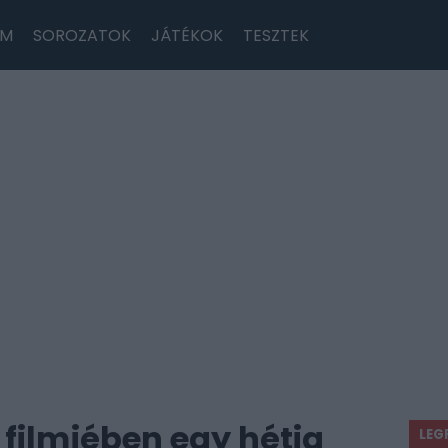
LM
SOROZATOK
JÁTÉKOK
TESZTEK
 filmjében egy hétig
LEG