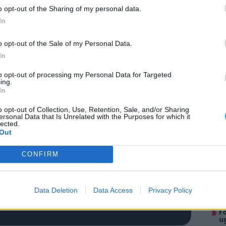
o opt-out of the Sharing of my personal data.
In
o opt-out of the Sale of my Personal Data.
In
to opt-out of processing my Personal Data for Targeted
ing.
In
o opt-out of Collection, Use, Retention, Sale, and/or Sharing
ersonal Data that Is Unrelated with the Purposes for which it
lected.
AJÁ
Out
A
e
CONFIRM
P
h
A
Data Deletion
Data Access
Privacy Policy
k
itt, hogy a PC Guru tartalmairól véletlenül
F
u