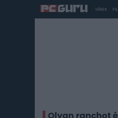
HÍREK
FI
Hírek
Film
Sorozatok
Játékok
Tesztek
Olyan ranchot é