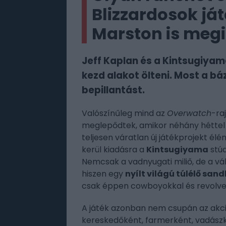
Blizzardosok já
Marston is megi
Jeff Kaplan és a Kintsugiya
kezd alakot ölteni. Most a b
bepillantást.
Valószínűleg mind az
Overwatch
-ra
meglepődtek, amikor néhány héttel
teljesen váratlan új játékprojekt élé
kerül kiadásra a
Kintsugiyama
stúd
Nemcsak a vadnyugati miliő, de a vála
hiszen egy
nyílt világú túlélő san
csak éppen cowboyokkal és revolver
A játék azonban nem csupán az akció
kereskedőként, farmerként, vadászk