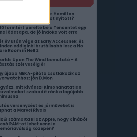
NLÓ
s az megvan, hogy Lewis Hamilton
yűjtögetős kártya boltot nyitott?
00 forintért perelte be a Tencentet egy
ínai édesapa, de jó indoka volt erre
ét év után vége az Early Accessnek, és
inden eddiginél brutálisabb lesz a No
ore Room in Hell 2
orlds Upon The Wind bemutató – A
ásztás szél veséig ér
gy újabb MEKA-pilóta csatlakozik az
verwatchhoz: jön D.Mon
igyázz, mit kívánsz! Kimondhatatlan
orzalmakat szabadít ránk a legújabb
nimusha
utós versenyzést és járműveket is
aphat a Marvel Rivals
iből számolta ki az Apple, hogy Kínából
lcsó RAM-ot lehet venni a
emóriaválság közepén?