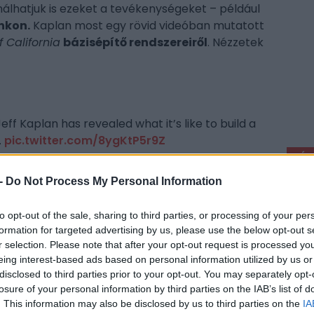
álhatjuk is ezeket a tevékenységeket – például
nkon.
Kaplan most egy rövid videóban mutatott
 California
bázisépítő rendszereiről
. Nézzetek
ff Kaplan has revealed what it’s like to build a
.
pic.twitter.com/8ygKtP5r9Z
CÍM
N)
March 30, 2026
-
Do Not Process My Personal Information
cow
etesen egy telek lefoglalásával keződik,
Kin
to opt-out of the sale, sharing to third parties, or processing of your per
hogy csak tetszik. A
különböző épülettípusok
,
red
formation for targeted advertising by us, please use the below opt-out s
mind saját funkcióval
rendelkeznek, de
The
r selection. Please note that after your opt-out request is processed y
a ranch legfontosabb épülete. Ezeket egyébként
The
eing interest-based ads based on personal information utilized by us or
 házmodellekként
is elhelyezhetjük a világban,
disclosed to third parties prior to your opt-out. You may separately opt-
The
dni a telkünknek, akkor
minden épületet
losure of your personal information by third parties on the IAB’s list of
The
akár deszkáról deszkára
építkezve.
. This information may also be disclosed by us to third parties on the
IA
The