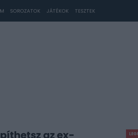
LM
SOROZATOK
JÁTÉKOK
TESZTEK
píthetsz az ex-
LEG