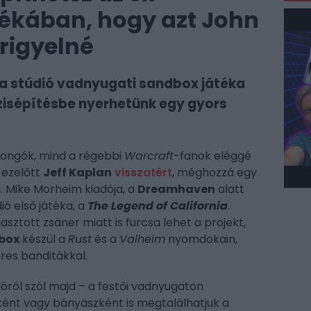
tékában, hogy azt John
rigyelné
ma stúdió vadnyugati sandbox játéka
ázisépítésbe nyerhetünk egy gyors
jongók, mind a régebbi
Warcraft
-fanok eléggé
 ezelőtt
Jeff Kaplan
visszatért
, méghozzá egy
n. Mike Morheim kiadója, a
Dreamhaven
alatt
ió első játéka, a
The Legend of California
.
sztott zsáner miatt is furcsa lehet a projekt,
dbox
készül a
Rust
és a
Valheim
nyomdokain,
es banditákkal.
ról szól majd – a festői vadnyugaton
ént vagy bányászként is megtalálhatjuk a