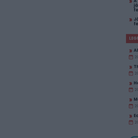
A
j
f
J
f
LEG
Al
2
T
2
H
2
M
2
E
20