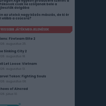
 Dragon Age egykori producere szerint a
átékosok csak ne szóljanak bele a
ejlesztők dolgába
ön az utolsó nagy közös mászás, de ki ér
el előbb a csúcsra?
FRISSEBB JÁTÉKMEGJELENÉSEK
iens: Fireteam Elite 2
026. augusztus 25.
he Sinking City 2
026. augusztus 18.
ell Let Loose: Vietnam
026. augusztus 13.
arvel Tokon: Fighting Souls
026. augusztus 06.
choes of Aincrad
26. július 10.