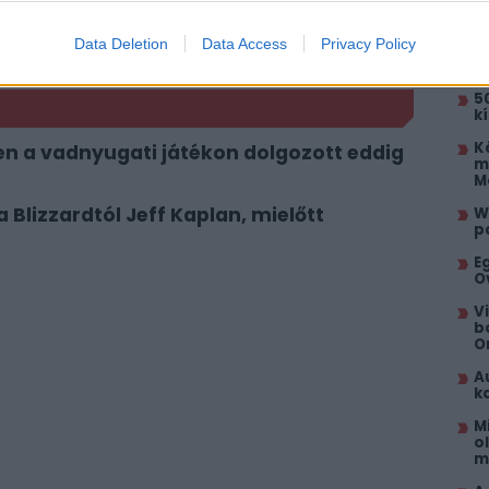
AJÁ
itt, hogy a PC Guru tartalmairól véletlenül
Data Deletion
Data Access
Privacy Policy
É
g
5
k
K
zen a vadnyugati játékon dolgozott eddig
m
M
 Blizzardtól Jeff Kaplan, mielőtt
W
p
E
O
V
b
O
A
k
M
o
m