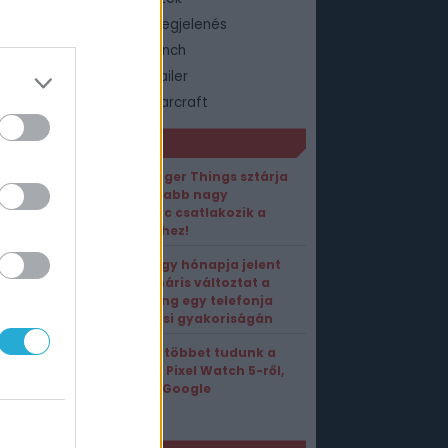
 Legend of California megjelenés
 Legend of California ranch
 Legend of California trailer
tern játék
worldof warcraft
ORT1 HÍREK
A Stranger Things sztárja
után újabb nagy
kedvenc csatlakozik a
Marvelhez!
Alig négy hónapja jelent
meg, máris változtat a
Samsung egy telefonja
frissítési gyakoriságán
Lassan többet tudunk a
Google Pixel Watch 5-ről,
mint a Google