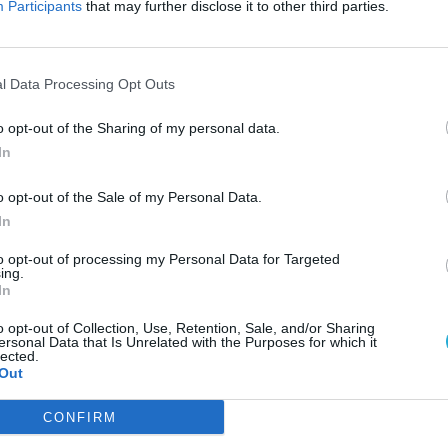
Participants
that may further disclose it to other third parties.
The
n új játéka, legalábbis azok számára, akik
The
okat. A játék még korai fejlesztési stádiumban
tó – a zárt bétára Kaplan az egyik népszerű
The
l Data Processing Opt Outs
y ha hosszabban szeretnétek belenézni a
wes
tok:
o opt-out of the Sharing of my personal data.
ESP
In
o opt-out of the Sale of my Personal Data.
In
to opt-out of processing my Personal Data for Targeted
ing.
In
o opt-out of Collection, Use, Retention, Sale, and/or Sharing
ersonal Data that Is Unrelated with the Purposes for which it
lected.
Out
CONFIRM