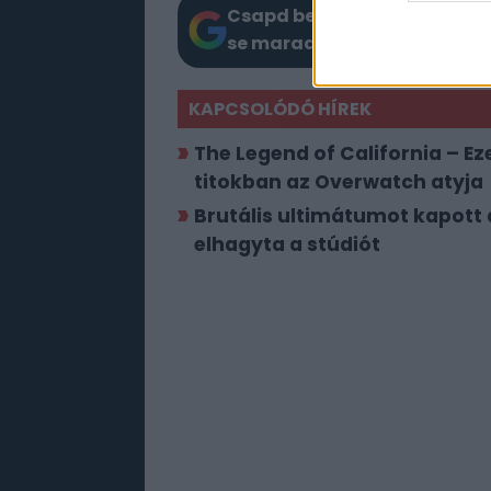
Csapd be az AI-t! Állítsd be 
se maradj le a Google-ben.
KAPCSOLÓDÓ HÍREK
The Legend of California – E
titokban az Overwatch atyja
Brutális ultimátumot kapott a
elhagyta a stúdiót