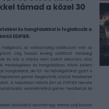
kel támad a közel 30
kkel és hangfalakkal is foglalkozik a
kintő EDIFIER.
hallgatott, az valószínűleg találkozott már az
pított cég hosszú évekig szállított minőségi
nak és bár a márka nem tudott akkorára nőni,
ik minőségében és hangzásában ritkán kellett
hangfalakat, de fül- és fejhallgatókat gyárt a
kifejezetten gamer kiegészítők, köztük headsetek
ódott. A napokban nálunk járt az EDIFIER Hecate
mutatósabb vezetéknélküli gamer headsetük és
eadset dobozáról azonnal egy anime csaj köszön