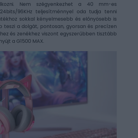
alálkozni. Nem szégyenkezhet a 40 mm-es
4bits/96KHz teljesítménnyel oda tudja tenni
 játékhoz sokkal kényelmesebb és előnyösebb is
p teszi a dolgát, pontosan, gyorsan és precízen
khez és zenékhez viszont egyszerűbben tisztább
yújt a G1500 MAX.