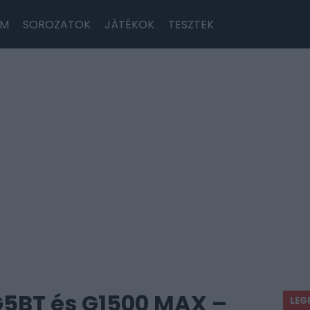
LM
SOROZATOK
JÁTÉKOK
TESZTEK
G5BT és G1500 MAX –
LEG