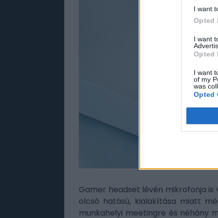
I want t
Opted 
I want 
Advertis
Opted 
I want t
of my P
was col
Opted 
Gamer headset lévén mikrofonja is va
olcsó hatású, kialakítása miatt m
munkahelyi meetingre és néhány me