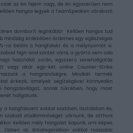
 csak az én fejem nagy, de én egyszerűen nem
 kellően hangos legyek a TeamSpeaken várakozó
 téren domborít leginkább! Kellően hangos tud
gjobb minőség érdekében érdemes egy egészséges
%-ra belőni a hangfalakt és a mélynyomót is.
zabad hign-end szintet várni, a gyártó sem oda
api használat során, egyszerű zenehallgatás
tt vagy akár egy-két online Counter-Strike
aszunk a hangminőségre. Mindkét termék
lokkal érkezik, amelyek segítségével könnyedén
ő hangzásvilágot, annak tükrében, hogy most
zenét hallgatunk.
y a hangfalszett sokkal szebben, tisztábban és,
m szabad stúdióminőséget várnunk, de otthoni
ll akkor kellően mély hangzást kapunk, ami képes
s. Ebben az árkategóriában sokkal rosszabb