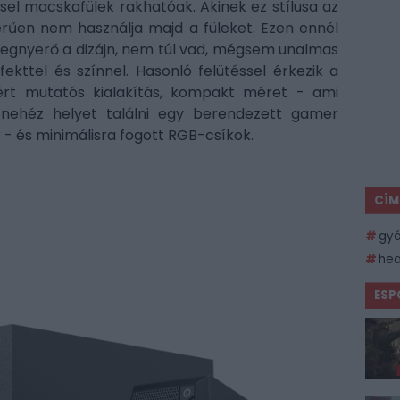
el macskafülek rakhatóak. Akinek ez stílusa az
erűen nem használja majd a füleket. Ezen ennél
 megnyerő a dizájn, nem túl vad, mégsem unalmas
ekttel és színnel. Hasonló felütéssel érkezik a
zért mutatós kialakítás, kompakt méret - ami
nehéz helyet találni egy berendezett gamer
 - és minimálisra fogott RGB-csíkok.
CÍM
gyá
he
ESP