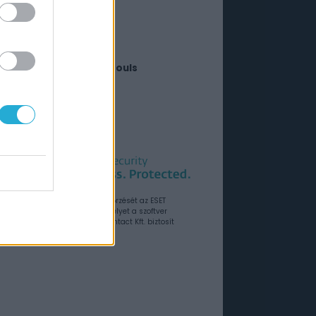
026. augusztus 18.
ell Let Loose: Vietnam
026. augusztus 13.
arvel Tokon: Fighting Souls
026. augusztus 06.
choes of Aincrad
26. július 10.
rkesztőségi anyagok vírusellenőrzését az ESET
amcsomagokkal végezzük, amelyet a szoftver
rországi forgalmazója, a Sicontact Kft. biztosít
unkra.
Hirdetés