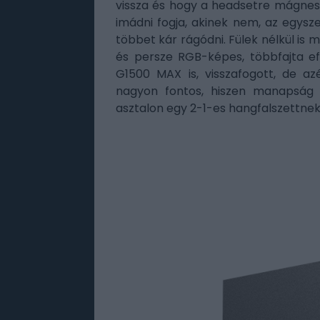
vissza és hogy a headsetre mágness
imádni fogja, akinek nem, az egysz
többet kár rágódni. Fülek nélkül is
és persze RGB-képes, többfajta eff
G1500 MAX is, visszafogott, de a
nagyon fontos, hiszen manapság 
asztalon egy 2-1-es hangfalszettnek