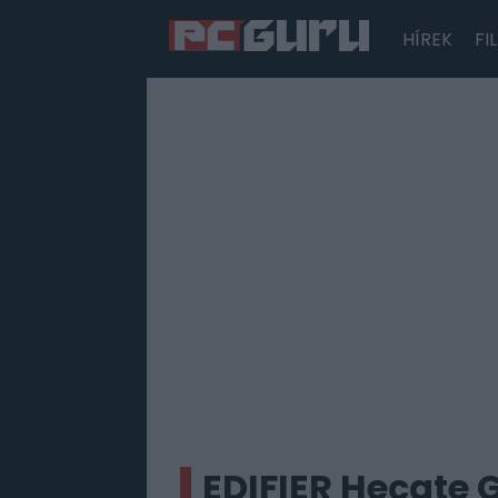
HÍREK
FI
Hírek
Film
Sorozatok
Játékok
Tesztek
EDIFIER Hecate 