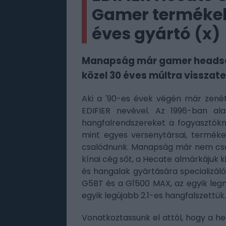
Gamer termékek
éves gyártó (x)
Manapság már gamer headsete
közel 30 éves múltra visszate
Aki a '90-es évek végén már zenét 
EDIFIER nevével. Az 1996-ban ala
hangfalrendszereket a fogyasztók
mint egyes versenytársai, terméke
csalódnunk. Manapság már nem csak 
kínai cég sőt, a Hecate almárkájuk 
és hangalak gyártására specializál
G5BT és a G1500 MAX, az egyik leg
egyik legújabb 2.1-es hangfalszettük.
Vonatkoztassunk el attól, hogy a h