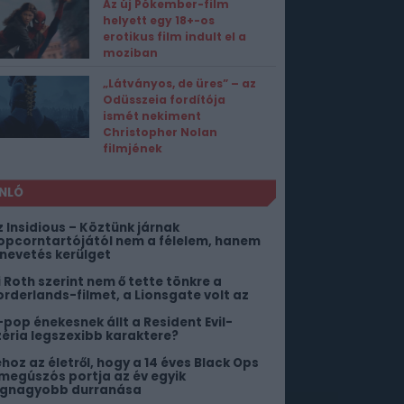
Az új Pókember-film
helyett egy 18+-os
erotikus film indult el a
moziban
„Látványos, de üres” – az
Odüsszeia fordítója
ismét nekiment
Christopher Nolan
filmjének
NLÓ
z Insidious – Köztünk járnak
opcorntartójától nem a félelem, hanem
 nevetés kerülget
li Roth szerint nem ő tette tönkre a
orderlands-filmet, a Lionsgate volt az
-pop énekesnek állt a Resident Evil-
zéria legszexibb karaktere?
ehoz az életről, hogy a 14 éves Black Ops
 megúszós portja az év egyik
egnagyobb durranása