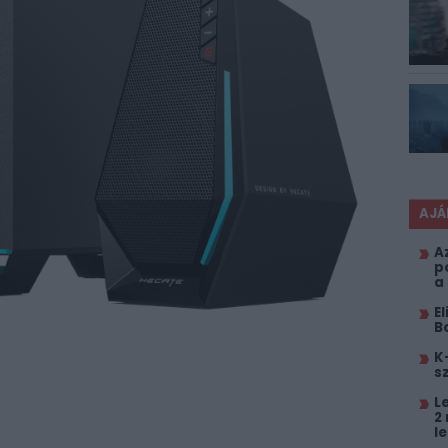
AJÁ
A
p
a
E
B
K
s
L
2
l