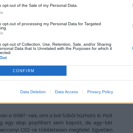
2
o opt-out of the Sale of my Personal Data.
In
H
2
to opt-out of processing my Personal Data for Targeted
ing.
M
In
2
E
o opt-out of Collection, Use, Retention, Sale, and/or Sharing
ersonal Data that Is Unrelated with the Purposes for which it
20
lected.
Out
CONFIRM
A sze
progr
Data Deletion
Data Access
Privacy Policy
magya
szám
n a G5BT-nek, ami a bal fülből húzható ki. Picit
ég egy alap popfiltert sem kapott, de egy-két
ccsnyi CS2-re tökéletesen megfelel. Egyetlen