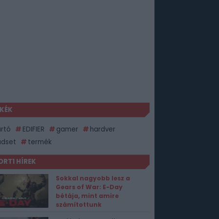
KÉK
rtó
EDIFIER
gamer
hardver
adset
termék
ORT1 HÍREK
Sokkal nagyobb lesz a
Gears of War: E-Day
bétája, mint amire
számítottunk