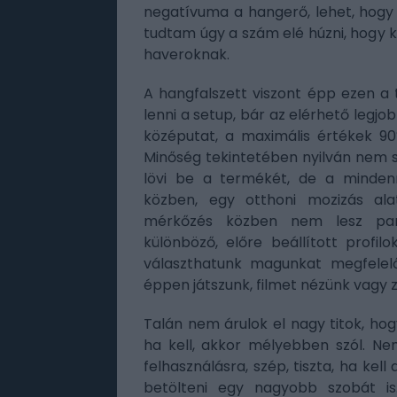
negatívuma a hangerő, lehet, hogy
tudtam úgy a szám elé húzni, hogy
haveroknak.
A hangfalszett viszont épp ezen a
lenni a setup, bár az elérhető le
középutat, a maximális értékek 90
Minőség tekintetében nyilván nem s
lövi be a termékét, de a mindenn
közben, egy otthoni mozizás ala
mérkőzés közben nem lesz pan
különböző, előre beállított profi
választhatunk magunkat megfelel
éppen játszunk, filmet nézünk vagy 
Talán nem árulok el nagy titok, hog
ha kell, akkor mélyebben szól. Ne
felhasználásra, szép, tiszta, ha ke
betölteni egy nagyobb szobát i