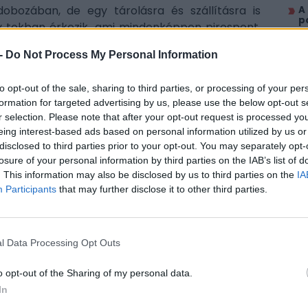
bozában, de egy tárolásra és szállításra is
A
p
y tokban érkezik, ami mindenképpen pirospont.
T
oth kapcsolódással, de természetesen, ha
G
-
Do Not Process My Personal Information
es eszközként is. A headset töltésére alkalmas
s
ználatot lehetővé tevő 3,5 mm-es Jack is a
A
to opt-out of the sale, sharing to third parties, or processing of your per
mindent, ami alapfelszerelés, nem kell külön
m
G
formation for targeted advertising by us, please use the below opt-out s
r selection. Please note that after your opt-out request is processed y
M
eing interest-based ads based on personal information utilized by us or
h
enkezhetnek a termékek. Persze sok helyen
disclosed to third parties prior to your opt-out. You may separately opt-
M
nőségi műanyagot, nem azt a fajtát, amitől már
losure of your personal information by third parties on the IAB’s list of
h
a csak megfogod az eszközt. A műanyag mellett
. This information may also be disclosed by us to third parties on the
IA
D
trapabíró fém került. A headseten fejpánt és a
Participants
that may further disclose it to other third parties.
m
ptak, sok órás használat után is kényelmes a
h
grammos súlya picit több, mint versenytársai
rás töltés nélküli használatot ígér RGB-fények
LEG
l Data Processing Opt Outs
csökken. Szokás szerint, a gyári értékek picit
Al
és akkor megkapjuk a reális használati időket.
o opt-out of the Sharing of my personal data.
2
In
T