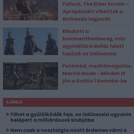
Fallout, The Elder Scrolls –
Aprópénzért vihetitek a
Bethesda legjavát
Elbukott a
kommenthadsereg, már
egymilliárd dollár felett
hajózik az Odüsszeia
Fotómód, modtámogatás,
Marvin Mode – Minden IS
jön a Gothic 1 Remake-be
AJÁNLÓ
Főhet a gyűlölködők feje, az Odüsszeia ugyanis
belépett a milliárdosok klubjába
Nem csak a nosztalgia miatt érdemes várni a