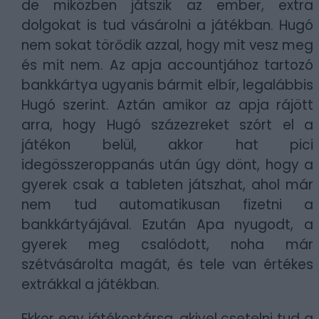
de miközben játszik az ember, extra
dolgokat is tud vásárolni a játékban. Hugó
nem sokat törődik azzal, hogy mit vesz meg
és mit nem. Az apja accountjához tartozó
bankkártya ugyanis bármit elbír, legalábbis
Hugó szerint. Aztán amikor az apja rájött
arra, hogy Hugó százezreket szórt el a
játékon belül, akkor hat pici
idegösszeroppanás után úgy dönt, hogy a
gyerek csak a tableten játszhat, ahol már
nem tud automatikusan fizetni a
bankkártyájával. Ezután Apa nyugodt, a
gyerek meg csalódott, noha már
szétvásárolta magát, és tele van értékes
extrákkal a játékban.
Ekkor egy játékostársa, akivel csetelni tud a