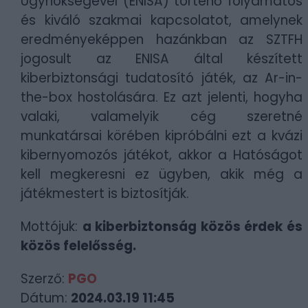
Ügynökségével (ENISA) történő folyamatos
és kiváló szakmai kapcsolatot, amelynek
eredményeképpen hazánkban az SZTFH
jogosult az ENISA által készített
kiberbiztonsági tudatosító játék, az Ar-in-
the-box hostolására. Ez azt jelenti, hogyha
valaki, valamelyik cég szeretné
munkatársai körében kipróbálni ezt a kvázi
kibernyomozós játékot, akkor a Hatóságot
kell megkeresni ez ügyben, akik még a
játékmestert is biztosítják.
Mottójuk:
a kiberbiztonság közös érdek és
közös felelősség.
Szerző:
PGO
Dátum:
2024.03.19 11:45