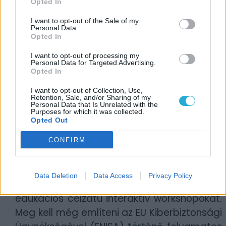
Opted In
a
hivatalos gyűjtőoldalukat
, hogy mindig
naprakész legyél a legfontosabb
I want to opt-out of the Sale of my
Personal Data.
kiberbiztonsági témákban.
Opted In
A podcast a Hatóság csupán egyik eszköze
I want to opt-out of processing my
Personal Data for Targeted Advertising.
annak érdekében, hogy szemléletformáló
Opted In
tevékenysége minél hatásosabb és
I want to opt-out of Collection, Use,
célravezetőbb legyen. Szakértői
Retention, Sale, and/or Sharing of my
Personal Data that Is Unrelated with the
rendszeresen tartanak kiberbiztonsági
Purposes for which it was collected.
Opted Out
tájékoztató és tudatosító előadásokat,
eseményeket, illetve folytatják azt a 2023-
CONFIRM
ban megkezdet rendezvénysorozatot,
amely során – Budapest mellett -
Data Deletion
Data Access
Privacy Policy
számtalan vidéki városba is eljutnak az
edukációs célzatú interaktív workshopokat.
Meg kell még említeni az EU Kiberbiztonsági