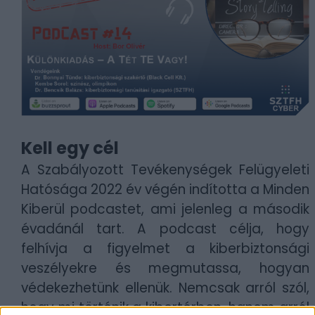
Kell egy cél
A Szabályozott Tevékenységek Felügyeleti
Hatósága 2022 év végén indította a Minden
Kiberül podcastet, ami jelenleg a második
évadánál tart. A podcast célja, hogy
felhívja a figyelmet a kiberbiztonsági
veszélyekre és megmutassa, hogyan
védekezhetünk ellenük. Nemcsak arról szól,
hogy mi történik a kibertérben, hanem arról