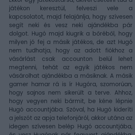
játékon keresztül, felveszi vele a
kapcsolatot, majd felajánlja, hogy szívesen
segít neki és vesz neki ajándékba pár
dolgot. Hugó majd kiugrik a bőréből, hogy
milyen jó fej a másik játékos, de azt Hugó
nem tudhatja, hogy az adott fiókhoz a
vásárlást csak accounton belül lehet
megtenni, tehát az egyik játékos nem
vásárolhat ajándékba a másiknak. A másik
gamer hamar rá is ír Hugóra, szomorúan,
hogy sajnos nem sikerült a terve. Ahhoz,
hogy vegyen neki bármit, be kéne lépnie
Hugó accountjába. Szóval, ha Hugó kideríti
a jelszót az apja telefonjáról, akkor utána az
idegen szívesen belép Hugó accountjába,
és vesz Hugónak pár fegyvert ajándékba,