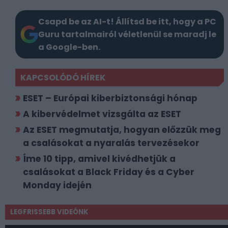
Csapd be az AI-t! Állítsd be itt, hogy a PC
Guru tartalmairól véletlenül se maradj le
a Google-ben.
KAPCSOLÓDÓ HÍREK
ESET – Európai kiberbiztonsági hónap
A kibervédelmet vizsgálta az ESET
Az ESET megmutatja, hogyan előzzük meg
a csalásokat a nyaralás tervezésekor
Íme 10 tipp, amivel kivédhetjük a
csalásokat a Black Friday és a Cyber
Monday idején
LEGFRISSEBB VIDEÓNK