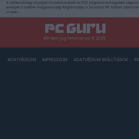
A szerkesztőségi anyagok vírusellenőrzését az ESET programcsomagokkal végezzü
amelyet a szoftver magyarországi forgalmazója, a Sicontact Kft. biztosít számunk
Hirdetés
Minden jog fenntartva © 2026
ADATVÉDELEM
IMPRESSZUM
ADATVÉDELMI BEÁLLÍTÁSOK
R