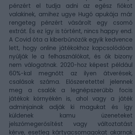
pénzért el tudja adni az egész fiókot
valakinek, amihez ugye Hugó apukája már
rengeteg pénzért vásárolt egy csomó
extrát. És ez így is történt, nincs happy end.
A Covid óta a kiberbűnözők egyik kedvence
lett, hogy online játékokhoz kapcsolódóan
nyúlják le a felhasználókat, és ők bizony
nem válogatnak. 2020-hoz képest például
60%-kal megnőtt az ilyen átverések,
csalások száma. Előszeretettel jelennek
meg a csalók a legnépszerűbb focis
játékok környékén is, ahol vagy a játék
adminjainak adják ki magukat és így
küldenek kamu üzeneteket
jelszómegerősítést vagy változtatást
kérve, esetleg kártyacsomagokat akarnak