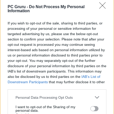
is, hogyan tudjuk magunkat és adatainkat
PC Gruru -
Do Not Process My Personal
biztonságban tartani. Hasznos tippek,
Information
gyakorlatias tanácsok és jó hangulat: ezek
If you wish to opt-out of the sale, sharing to third parties, or
jellemzik a podcastet. A podcast vendégei
processing of your personal or sensitive information for
között gyakran találunk ismert
targeted advertising by us, please use the below opt-out
véleményvezéreket és elismert szakértőket,
section to confirm your selection. Please note that after your
opt-out request is processed you may continue seeing
akik segítségével a Minden Kiberül
interest-based ads based on personal information utilized by
házigazdája könnyebben tudja bemutatni
us or personal information disclosed to third parties prior to
és a hallgatóknak közelebb hozni a
your opt-out. You may separately opt-out of the further
disclosure of your personal information by third parties on the
kiberbiztonságot, valamint az online
IAB’s list of downstream participants. This information may
csalásokat.
also be disclosed by us to third parties on the
IAB’s List of
Downstream Participants
that may further disclose it to other
Ha felkeltette az érdeklődésedet az SZTFH
third parties.
podcastje, akkor ne habozz meghallgatni
Personal Data Processing Opt Outs
és feliratkozni rá! Keresd a legnépszerűbb
I want to opt-out of the Sharing of my
podcast platformokon, vagy látogasd meg
personal data.