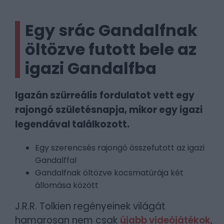
Egy srác Gandalfnak
öltözve futott bele az
igazi Gandalfba
Igazán szürreális fordulatot vett egy
rajongó születésnapja, mikor egy igazi
legendával találkozott.
Egy szerencsés rajongó összefutott az igazi
Gandalffal
Gandalfnak öltözve kocsmatúrája két
állomása között
J.R.R. Tolkien regényeinek világát
hamarosan nem csak
újabb videójátékok
,