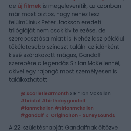
de
új filmek
is megelevenítik, az azonban
már most biztos, hogy nehéz lesz
felülmúlniuk Peter Jackson eredeti
trilógiáját nem csak kivitelezése, de
szereposztása miatt is. Nehéz lesz például
tökéletesebb színészt találni az időnként
kissé szórakozott mágus, Gandalf
szerepére a legendás Sir Ian McKellennél,
akivel egy rajongó most személyesen is
találkozhatott.
@.scarletlearmonth
SIR * Ian McKellen
#bristol
#birthdaygandalf
#ianmckellen
#sirianmckellen
#gandalf
♬ Originalton - Suneysounds
A 22. születésnapját Gandalfnak öltözve