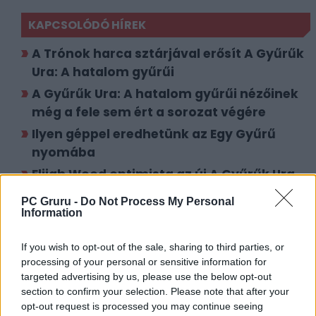
KAPCSOLÓDÓ HÍREK
A Trónok harca sztárjával erősít A Gyűrűk
Ura: A hatalom gyűrűi
A Gyűrűk Ura: A hatalom gyűrűi nézőinek
még a fele sem ért a sorozat végére
Ilyen géppel eredhetünk az Egy Gyűrű
nyomába
Elijah Wood optimista az új A Gyűrűk Ura
filmekkel kapcsolatban
PC Gruru -
Do Not Process My Personal
Information
LEGFRISSEBB VIDEÓNK
If you wish to opt-out of the sale, sharing to third parties, or
processing of your personal or sensitive information for
targeted advertising by us, please use the below opt-out
section to confirm your selection. Please note that after your
opt-out request is processed you may continue seeing