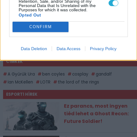
Retention, Sale, and/or Sharing of my
Personal Data that Is Unrelated with the
Purposes for which it was collected.
Opted Out
CONFIRM
Data Deletion
Data Access
Privacy Policy
CÍMKÉK
A Gyűrűk Ura
ben coyles
cosplay
gandalf
Ian McKellen
LOTR
the lord of the rings
ESPORT1 HÍREK
Ez parancs, most ingyen
tiéd lehet a Ghost Recon:
Future Soldier!