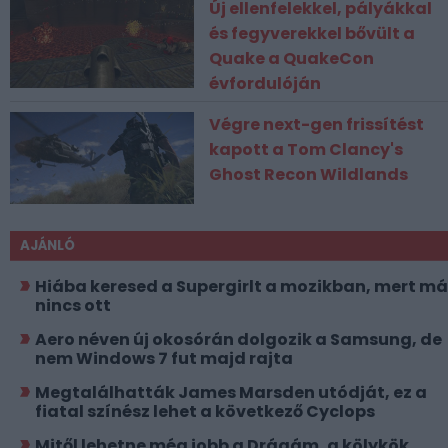
Új ellenfelekkel, pályákkal
és fegyverekkel bővült a
Quake a QuakeCon
évfordulóján
Végre next-gen frissítést
kapott a Tom Clancy's
Ghost Recon Wildlands
AJÁNLÓ
Hiába keresed a Supergirlt a mozikban, mert má
nincs ott
Aero néven új okosórán dolgozik a Samsung, de
nem Windows 7 fut majd rajta
Megtalálhatták James Marsden utódját, ez a
fiatal színész lehet a következő Cyclops
Mitől lehetne még jobb a Drágám, a kölykök