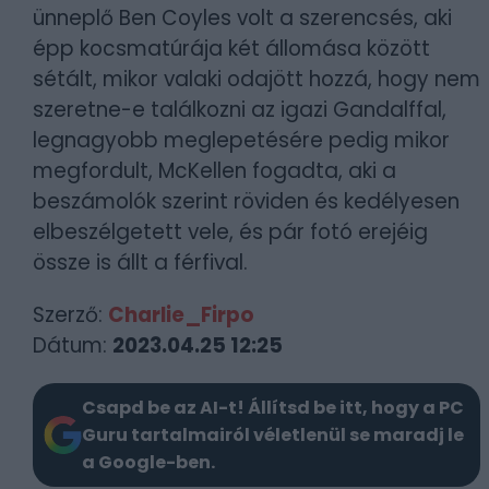
ünneplő Ben Coyles volt a szerencsés, aki
épp kocsmatúrája két állomása között
sétált, mikor valaki odajött hozzá, hogy nem
szeretne-e találkozni az igazi Gandalffal,
legnagyobb meglepetésére pedig mikor
megfordult, McKellen fogadta, aki a
beszámolók szerint röviden és kedélyesen
elbeszélgetett vele, és pár fotó erejéig
össze is állt a férfival.
Szerző:
Charlie_Firpo
Dátum:
2023.04.25 12:25
Csapd be az AI-t! Állítsd be itt, hogy a PC
Guru tartalmairól véletlenül se maradj le
a Google-ben.