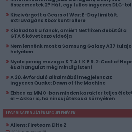
összementek 2? Hát, egy fullos ingyenes DLC-től
Kiszivárgott a Gears of War: E-Day limitált,
extravagáns Xbox kontrollere
Kiakadtak a fanok, amiért Netflixen debütál a
GTA 6 következő videója
Nem lennénk most a Samsung Galaxy A37 tulajo
helyében
Nyolc percig mozog a S.T.A.L.K.E.R. 2: Cost of Hope
és a hangulat még mindig isteni
A 30. évforduló alkalmából megjelent az
ingyenes Quake: Dawn of the Machine
Ebben az MMO-ban minden karakter teljes élete
él – Akkor is, ha nincs játékos a környéken
LEGFRISSEBB JÁTÉKMEGJELENÉSEK
Aliens: Fireteam Elite 2
2026. augusztus 25.