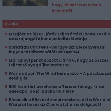
hogy kiesett a csavar a
kezemből
AJÁNLÓ
Megjött az új DC-játék teljes értékű bemutatója
de a rajongótábor a pokolba kívánja
Korlátlan ChatGPT-vel igyekszik lekenyerezni
ingyenes felhasználóit az OpenAI
Már annyi pénzt hozott a GTA 6, hogy az összes
fejlesztő nyugdíjba mehetne
Worlds Upon The Wind bemutató – A pásztás szé
veséig ér
500 forintért perelte be a Tencentet egy kínai
édesapa, de jó indoka volt erre
Búcsúzik a Blizzard zenei mestere, aki a World of
Warcrafton és az Overwatchon is dolgozott