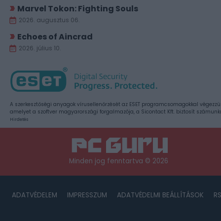
Marvel Tokon: Fighting Souls
2026. augusztus 06.
Echoes of Aincrad
2026. július 10.
A szerkesztőségi anyagok vírusellenőrzését az ESET programcsomagokkal végezzü
amelyet a szoftver magyarországi forgalmazója, a Sicontact Kft. biztosít számunk
Hirdetés
Minden jog fenntartva © 2026
ADATVÉDELEM
IMPRESSZUM
ADATVÉDELMI BEÁLLÍTÁSOK
R