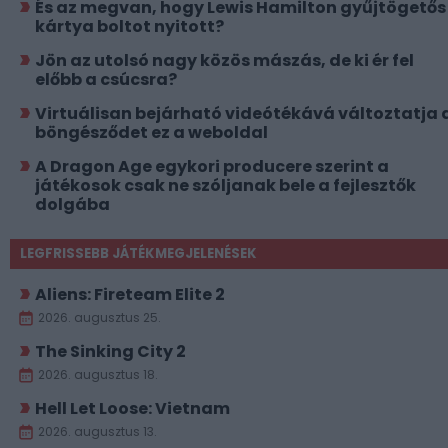
És az megvan, hogy Lewis Hamilton gyűjtögetős
kártya boltot nyitott?
Jön az utolsó nagy közös mászás, de ki ér fel
előbb a csúcsra?
Virtuálisan bejárható videótékává változtatja 
böngésződet ez a weboldal
A Dragon Age egykori producere szerint a
játékosok csak ne szóljanak bele a fejlesztők
dolgába
LEGFRISSEBB JÁTÉKMEGJELENÉSEK
Aliens: Fireteam Elite 2
2026. augusztus 25.
The Sinking City 2
2026. augusztus 18.
Hell Let Loose: Vietnam
2026. augusztus 13.