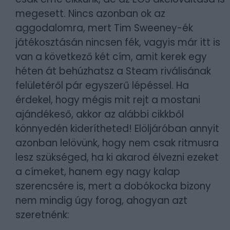
megesett. Nincs azonban ok az
aggodalomra, mert Tim Sweeney-ék
játékosztásán nincsen fék, vagyis már itt is
van a következő két cím, amit kerek egy
héten át behúzhatsz a Steam riválisának
felületéről pár egyszerű lépéssel. Ha
érdekel, hogy mégis mit rejt a mostani
ajándékeső, akkor az alábbi cikkből
könnyedén kiderítheted! Elöljáróban annyit
azonban lelövünk, hogy nem csak ritmusra
lesz szükséged, ha ki akarod élvezni ezeket
a címeket, hanem egy nagy kalap
szerencsére is, mert a dobókocka bizony
nem mindig úgy forog, ahogyan azt
szeretnénk: