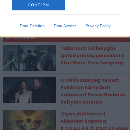
CONFIRM
CÍMKÉK
epic games
epic games ingyen játék
Epic Games Store
epic games store ingyen játék
Data Deletion
Data Access
Privacy Policy
ESPORT1 HÍREK
Több mint 150 bolygós
galaxistérképpel sokkol a
Star Wars: Zero Company
A vörös szőnyeg helyett
Pokémon kártyákat
vadászott Palvin Barbara
és Dylan Sprouse
Olyan játékmenet-
előzetest kapott a
S.T.A.L.K.E.R. 2: Cost of Hope,