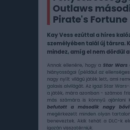
Outlaws második
Pirate's Fortune
Kay Vess ezúttal a híres ka
személyében talál új társra. K
mindez, amíg el nem dördül a
Annak ellenére, hogy a
Star Wars
hiányosságai (például az ellenséges
nagy nyílt világú játék lett, ami r
galaxis alvilágát. Az igazi Star Wa
a játék, mára azonban - számos fris
más számára is könnyű ajánlani 
befutott a második nagy bőv
megérkezett minden olyan tartalom
beneveztek. Akik tehát a DLC-k el
igazán visszatérniük.