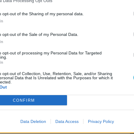
l Data Processing Opt Outs
ni, hogy a játék
szeptember 4-én megjelenik
o opt-out of the Sharing of my personal data.
In
o opt-out of the Sale of my Personal Data.
In
to opt-out of processing my Personal Data for Targeted
ing.
itt, hogy a PC Guru tartalmairól véletlenül
In
o opt-out of Collection, Use, Retention, Sale, and/or Sharing
ersonal Data that Is Unrelated with the Purposes for which it
lected.
AJÁ
Out
N
ve figyeli az Assassin's Creed Shadows
CONFIRM
t
M
 kalózkodóknak kedvez
e
C
Data Deletion
Data Access
Privacy Policy
K