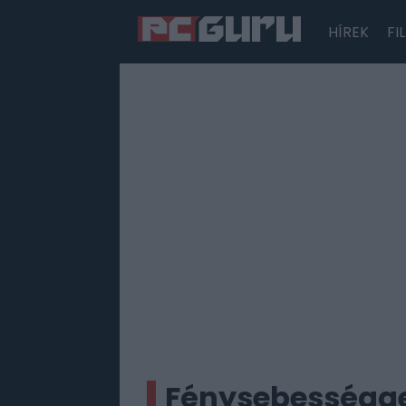
HÍREK
FI
Hírek
Film
Sorozatok
Játékok
Tesztek
Fénysebességgel