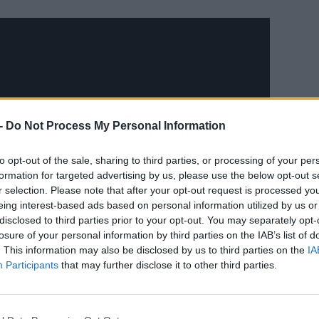
-
Do Not Process My Personal Information
o Ohnaka
áll, akit már jól ismerhetnek a Clone
CÍM
to opt-out of the sale, sharing to third parties, or processing of your per
k rajongói. A saját balszerencséjéért gyakran
formation for targeted advertising by us, please use the below opt-out s
al ezúttal is egy tömlöc mélyén találkozunk, a
Swi
r selection. Please note that after your opt-out request is processed y
átja a potenciált Kay Vess-ben és csapatában.
eing interest-based ads based on personal information utilized by us or
Ho
amar útnak indulunk, hogy felkutassuk Hondo
disclosed to third parties prior to your opt-out. You may separately opt-
let
 alaposan összeakaszthatjuk majd a bajszunkat a
losure of your personal information by third parties on the IAB’s list of
out
zerencsére a DLC-ben feltűnnek majd a
Miyuki
. This information may also be disclosed by us to third parties on the
IA
sta
k Kay hajóját, de a sugárvetőjét is ellátják majd
Participants
that may further disclose it to other third parties.
ESP
rtune már elérhető PC-n, Xbox Series X=S-en és