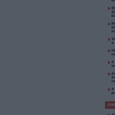
l
E
él
k
M
k
i
2
a
H
m
A
i
A
S
r
A
p
LEG
Al