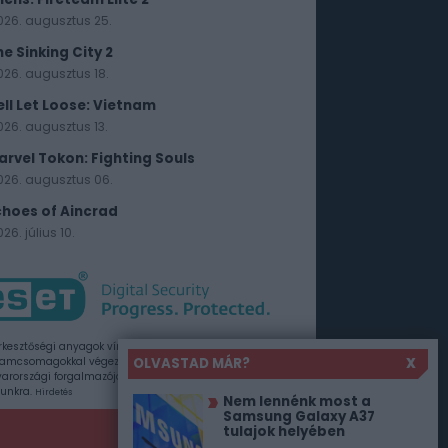
026. augusztus 25.
he Sinking City 2
026. augusztus 18.
ell Let Loose: Vietnam
026. augusztus 13.
arvel Tokon: Fighting Souls
026. augusztus 06.
choes of Aincrad
26. július 10.
rkesztőségi anyagok vírusellenőrzését az ESET
OLVASTAD MÁR?
X
amcsomagokkal végezzük, amelyet a szoftver
rországi forgalmazója, a Sicontact Kft. biztosít
unkra.
Hirdetés
Nem lennénk most a
Samsung Galaxy A37
tulajok helyében