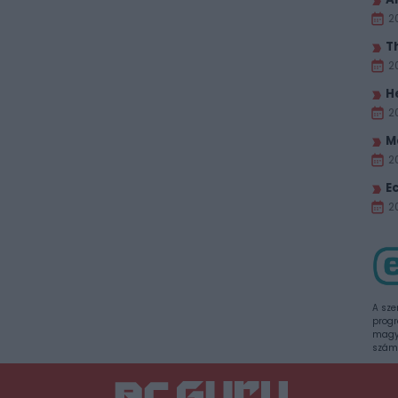
2
T
2
H
2
M
2
E
20
A sze
progr
magya
szám