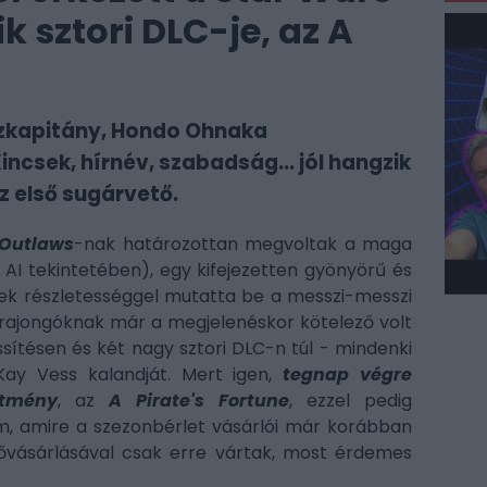
 sztori DLC-je, az A
lózkapitány, Hondo Ohnaka
incsek, hírnév, szabadság... jól hangzik
z első sugárvető.
 Outlaws
-nak határozottan megvoltak a maga
 AI tekintetében), egy kifejezetten gyönyörű és
emek részletességgel mutatta be a messzi-messzi
rs-rajongóknak már a megjelenéskor kötelező volt
sítésen és két nagy sztori DLC-n túl - mindenki
Kay Vess kalandját. Mert igen,
tegnap végre
ítmény
, az
A Pirate's Fortune
, ezzel pedig
, amire a szezonbérlet vásárlói már korábban
ővásárlásával csak erre vártak, most érdemes