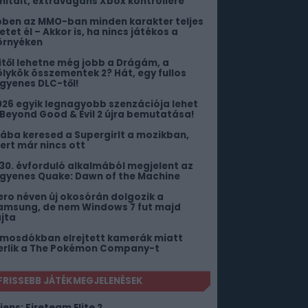
imitált, extravagáns Xbox kontrollere
bben az MMO-ban minden karakter teljes
etet él – Akkor is, ha nincs játékos a
örnyéken
itől lehetne még jobb a Drágám, a
ölykök összementek 2? Hát, egy fullos
ngyenes DLC-től!
026 egyik legnagyobb szenzációja lehet
 Beyond Good & Evil 2 újra bemutatása!
iába keresed a Supergirlt a mozikban,
ert már nincs ott
 30. évforduló alkalmából megjelent az
ngyenes Quake: Dawn of the Machine
ero néven új okosórán dolgozik a
amsung, de nem Windows 7 fut majd
ajta
 mosdókban elrejtett kamerák miatt
erlik a The Pokémon Company-t
FRISSEBB JÁTÉKMEGJELENÉSEK
iens: Fireteam Elite 2