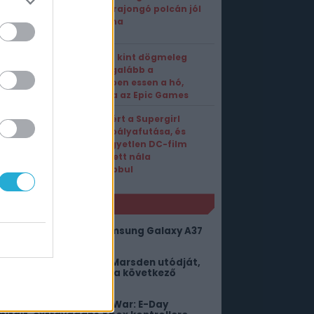
Gears-rajongó polcán jól
mutatna
Ha már kint dögmeleg
van, legalább a
gépedben essen a hó,
mondja az Epic Games
Véget ért a Supergirl
mozis pályafutása, és
csak egyetlen DC-film
teljesített nála
rosszabbul
NLÓ
em lennénk most a Samsung Galaxy A37
ulajok helyében
egtalálhatták James Marsden utódját,
z a fiatal színész lehet a következő
yclops
iszivárgott a Gears of War: E-Day