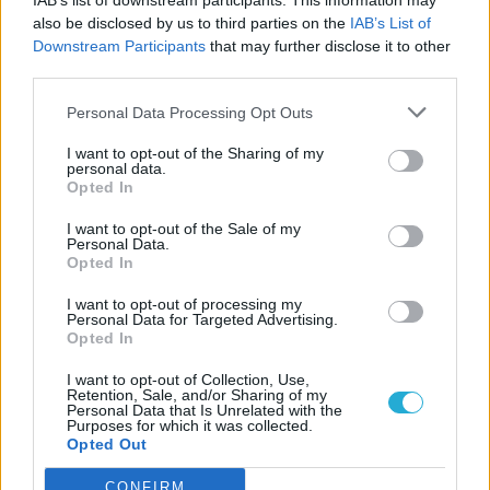
IAB’s list of downstream participants. This information may
also be disclosed by us to third parties on the
IAB’s List of
Downstream Participants
that may further disclose it to other
third parties.
Personal Data Processing Opt Outs
I want to opt-out of the Sharing of my
personal data.
Jóindulattal azt mondhatjuk, hogy
Opted In
Magyarországon régóta nem volt ilyen
I want to opt-out of the Sale of my
könnyen és ilyen jó minőségben
Personal Data.
Opted In
hozzáférhető trash horror. Míg a hazai
I want to opt-out of processing my
szinkron Mikó István narrátori szerepével
Personal Data for Targeted Advertising.
járult hozzá a végeredményhez,
Frake-
Opted In
Waterfield
becsületére szóljon, hogy nem
I want to opt-out of Collection, Use,
Retention, Sale, and/or Sharing of my
elégedett meg a jellegtelen B-kategóriás
Personal Data that Is Unrelated with the
Purposes for which it was collected.
slasher megoldásokkal, hanem valamilyen
Opted Out
módon formabontóvá, különlegessé
CONFIRM