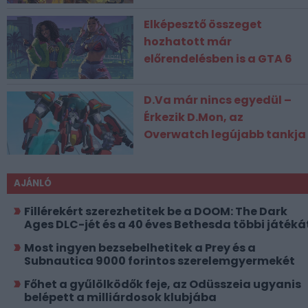
Elképesztő összeget
hozhatott már
előrendelésben is a GTA 6
D.Va már nincs egyedül –
Érkezik D.Mon, az
Overwatch legújabb tankja
AJÁNLÓ
Fillérekért szerezhetitek be a DOOM: The Dark
Ages DLC-jét és a 40 éves Bethesda többi játéká
Most ingyen bezsebelhetitek a Prey és a
Subnautica 9000 forintos szerelemgyermekét
Főhet a gyűlölködők feje, az Odüsszeia ugyanis
belépett a milliárdosok klubjába