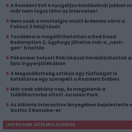
A Resident Evil 4 nyugdíjas kiadásánál jobbat 
már nem fogsz látni az interneten!
Nem csak a nosztalgia miatt érdemes várni a
Fallout 3 felújítását
Továbbra is megállíthatatlan a Red Dead
Redemption 2, úgyhogy jöhetne már a „next-
gen” frissítés
Pókember helyett Pókrókával himbálózhattok a
Epic ingyenjátékában
A Megszállottság sztárja egy fűzfaágat is
kettétörne egy szerepért a Resident Evilben
Már csak néhány nap, és megjelenik a
túlélőhorrorba oltott Jurassic Park
Az Alkimia Interactive lényegében bejelentette 
Gothic 2 Remake-et
LEGFRISSEBB JÁTÉKMEGJELENÉSEK