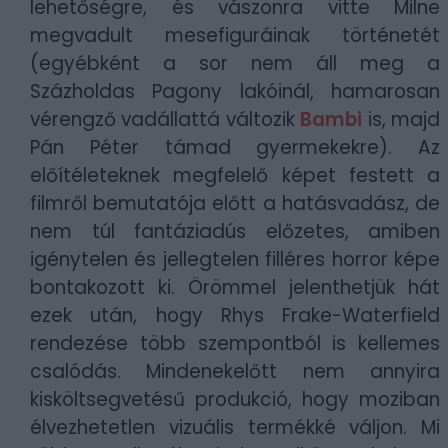
lehetőségre, és vászonra vitte Milne
megvadult mesefiguráinak történetét
(egyébként a sor nem áll meg a
Százholdas Pagony lakóinál, hamarosan
vérengző vadállattá változik
Bambi
is, majd
Pán Péter támad gyermekekre). Az
előítéleteknek megfelelő képet festett a
filmről bemutatója előtt a hatásvadász, de
nem túl fantáziadús előzetes, amiben
igénytelen és jellegtelen filléres horror képe
bontakozott ki. Örömmel jelenthetjük hát
ezek után, hogy
Rhys Frake-Waterfield
rendezése több szempontból is kellemes
csalódás. Mindenekelőtt nem annyira
kisköltsegvetésű produkció, hogy moziban
élvezhetetlen vizuális termékké váljon. Mi