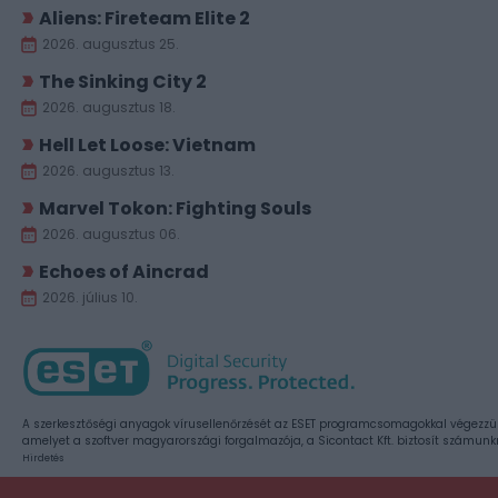
Aliens: Fireteam Elite 2
2026. augusztus 25.
The Sinking City 2
2026. augusztus 18.
Hell Let Loose: Vietnam
2026. augusztus 13.
Marvel Tokon: Fighting Souls
2026. augusztus 06.
Echoes of Aincrad
2026. július 10.
A szerkesztőségi anyagok vírusellenőrzését az ESET programcsomagokkal végezzü
amelyet a szoftver magyarországi forgalmazója, a Sicontact Kft. biztosít számunk
Hirdetés