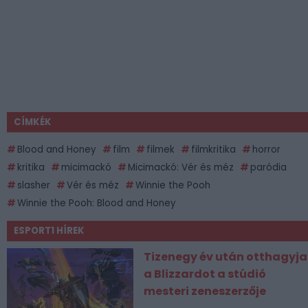
CÍMKÉK
Blood and Honey
film
filmek
filmkritika
horror
kritika
micimackó
Micimackó: Vér és méz
paródia
slasher
Vér és méz
Winnie the Pooh
Winnie the Pooh: Blood and Honey
ESPORT1 HÍREK
Tizenegy év után otthagyja
a Blizzardot a stúdió
mesteri zeneszerzője