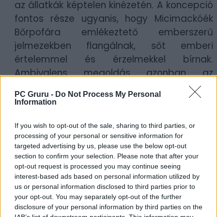
az állatkák képtelen kinézetén. A koncepció
fontos része ugyanis, hogy Micimackóék
Bőrpofára emlékeztető emberszerű
jelmezekben flangálnak, sőt emberi
értelemmel és érzelmekkel bírnak.
Ambivalens megoldás azonban az
antropomorfizálás. Ha már beült a moziba
PC Gruru -
Do Not Process My Personal
az ember, nem hagyja mosoly nélkül a
Information
sértett címszereplő „hisztijét”. Ugyanakkor
sem az emberszabású állattá alakult
If you wish to opt-out of the sale, sharing to third parties, or
processing of your personal or sensitive information for
Micimackó alakja, sem annak Róbert
targeted advertising by us, please use the below opt-out
Gidával folytatott küzdelme nem elég
section to confirm your selection. Please note that after your
fantáziadús ahhoz, hogy a zárójelenetben
opt-out request is processed you may continue seeing
interest-based ads based on personal information utilized by
gondosan előkészített második részre
us or personal information disclosed to third parties prior to
feltétlen vissza kívánjon térni a néző.
your opt-out. You may separately opt-out of the further
disclosure of your personal information by third parties on the