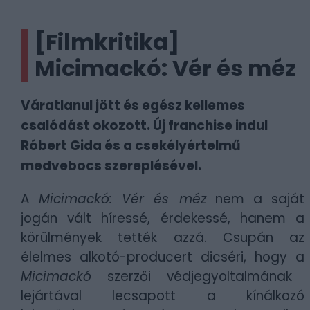
[Filmkritika]
Micimackó: Vér és méz
Váratlanul jött és egész kellemes
csalódást okozott. Új franchise indul
Róbert Gida és a csekélyértelmű
medvebocs szereplésével.
A
Micimackó: Vér és méz
nem a saját
jogán vált híressé, érdekessé, hanem a
körülmények tették azzá. Csupán az
élelmes alkotó-producert dicséri, hogy a
Micimackó
szerzői védjegyoltalmának
lejártával lecsapott a kínálkozó