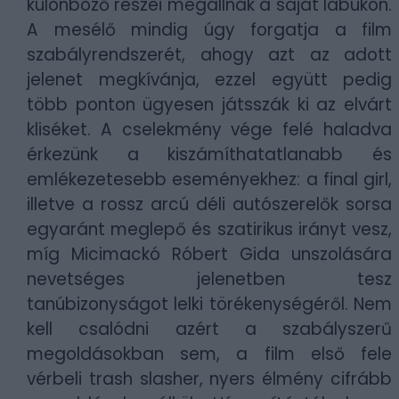
különböző részei megállnak a saját lábukon.
A mesélő mindig úgy forgatja a film
szabályrendszerét, ahogy azt az adott
jelenet megkívánja, ezzel együtt pedig
több ponton ügyesen játsszák ki az elvárt
kliséket. A cselekmény vége felé haladva
érkezünk a kiszámíthatatlanabb és
emlékezetesebb eseményekhez: a final girl,
illetve a rossz arcú déli autószerelők sorsa
egyaránt meglepő és szatirikus irányt vesz,
míg Micimackó Róbert Gida unszolására
nevetséges jelenetben tesz
tanúbizonyságot lelki törékenységéről. Nem
kell csalódni azért a szabályszerű
megoldásokban sem, a film első fele
vérbeli trash slasher, nyers élmény cifrább