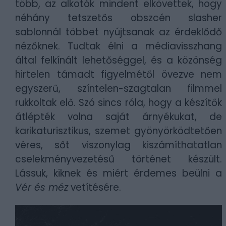
több, az alkotók mindent elkövettek, hogy
néhány tetszetős obszcén slasher
sablonnál többet nyújtsanak az érdeklődő
nézőknek. Tudtak élni a médiavisszhang
által felkínált lehetőséggel, és a közönség
hirtelen támadt figyelmétől övezve nem
egyszerű, színtelen-szagtalan filmmel
rukkoltak elő. Szó sincs róla, hogy a készítők
átlépték volna saját árnyékukat
, de
karikaturisztikus, szemet gyönyörködtetően
véres, sőt viszonylag kiszámíthatatlan
cselekményvezetésű történet készült.
Lássuk, kiknek és miért érdemes beülni a
Vér és méz
vetítésére.