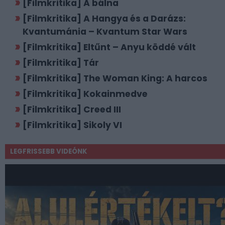
[Filmkritika] A bálna
[Filmkritika] A Hangya és a Darázs:
Kvantumánia – Kvantum Star Wars
[Filmkritika] Eltűnt – Anyu köddé vált
[Filmkritika] Tár
[Filmkritika] The Woman King: A harcos
[Filmkritika] Kokainmedve
[Filmkritika] Creed III
[Filmkritika] Sikoly VI
LEGFRISSEBB VIDEÓNK