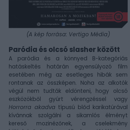
(A kép forrása: Vertigo Média)
Paródia és olcsó slasher között
A paródia és a könnyed B-kategóriás
hatáskeltés határán egyensúlyozó film
esetében még az esetleges hibák sem
rontanak az összképen. Noha az alkotók
végül nem tudták eldönteni, hogy olcsó
eszközökből gyúrt vérengzéssel vagy
Horrorra akadva
típusú blőd karikatúrával
kívánnak szolgálni a sikamlós élményt
kereső mozinézőnek, a cselekmény