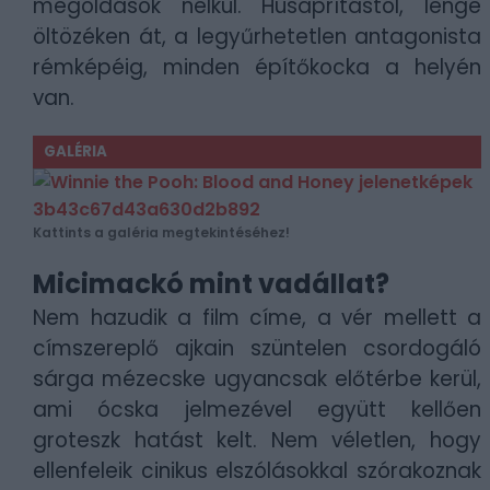
megoldások nélkül. Húsaprítástól, lenge
öltözéken át, a legyűrhetetlen antagonista
rémképéig, minden építőkocka a helyén
van.
GALÉRIA
Kattints a galéria megtekintéséhez!
Micimackó mint vadállat?
Nem hazudik a film címe, a vér mellett a
címszereplő ajkain szüntelen csordogáló
sárga mézecske ugyancsak előtérbe kerül,
ami ócska jelmezével együtt kellően
groteszk hatást kelt. Nem véletlen, hogy
ellenfeleik cinikus elszólásokkal szórakoznak