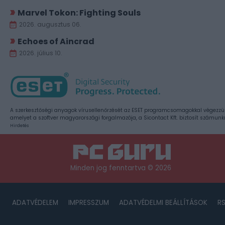
Marvel Tokon: Fighting Souls
2026. augusztus 06.
Echoes of Aincrad
2026. július 10.
A szerkesztőségi anyagok vírusellenőrzését az ESET programcsomagokkal végezzü
amelyet a szoftver magyarországi forgalmazója, a Sicontact Kft. biztosít számunk
Hirdetés
Minden jog fenntartva © 2026
ADATVÉDELEM
IMPRESSZUM
ADATVÉDELMI BEÁLLÍTÁSOK
R