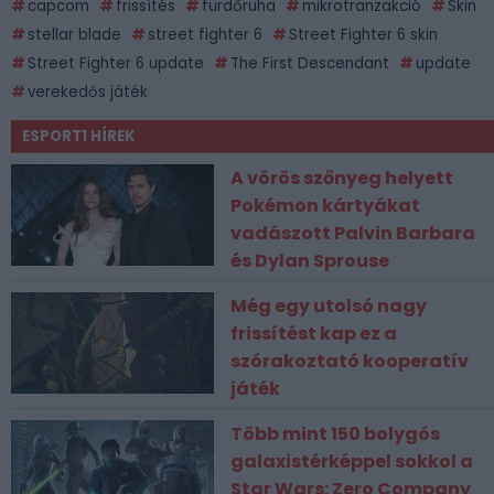
capcom
frissítés
fürdőruha
mikrotranzakció
Skin
stellar blade
street fighter 6
Street Fighter 6 skin
Street Fighter 6 update
The First Descendant
update
verekedős játék
ESPORT1 HÍREK
A vörös szőnyeg helyett
Pokémon kártyákat
vadászott Palvin Barbara
és Dylan Sprouse
Még egy utolsó nagy
frissítést kap ez a
szórakoztató kooperatív
játék
Több mint 150 bolygós
galaxistérképpel sokkol a
Star Wars: Zero Company