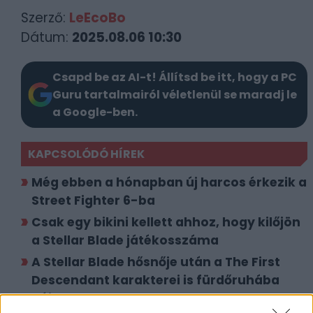
Szerző:
LeEcoBo
Dátum:
2025.08.06 10:30
Csapd be az AI-t! Állítsd be itt, hogy a PC
Guru tartalmairól véletlenül se maradj le
a Google-ben.
KAPCSOLÓDÓ HÍREK
Még ebben a hónapban új harcos érkezik a
Street Fighter 6-ba
Csak egy bikini kellett ahhoz, hogy kilőjön
a Stellar Blade játékosszáma
A Stellar Blade hősnője után a The First
Descendant karakterei is fürdőruhába
bújtak