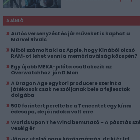
AJÁNLÓ
Autós versenyzést és járműveket is kaphat a
Marvel Rivals
Miből számolta ki az Apple, hogy Kínából olcsó
RAM-ot lehet venni a memóriaválság közepén?
Egy újabb MEKA-pilóta csatlakozik az
Overwatchhoz: jön D.Mon
A Dragon Age egykori producere szerint a
játékosok csak ne szóljanak bele a fejlesztők
dolgába
500 forintért perelte be a Tencentet egy kínai
édesapa, de jó indoka volt erre
Worlds Upon The Wind bemutató – A pásztás szé
veséig ér
Jön az utolsó nagy közös mászás, de ki ér fel