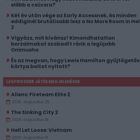
előbb a csúcsra?
Két év után vége az Early Accessnek, és minden
eddiginél brutálisabb lesz a No More Room in Hel
2
Vigyázz, mit kívánsz! Kimondhatatlan
borzalmakat szabadít ránk a legújabb
Onimusha
És az megvan, hogy Lewis Hamilton gyűjtögetős
kártya boltot nyitott?
LEGFRISSEBB JÁTÉKMEGJELENÉSEK
Aliens: Fireteam Elite 2
2026. augusztus 25.
The Sinking City 2
2026. augusztus 18.
Hell Let Loose: Vietnam
2026. augusztus 13.