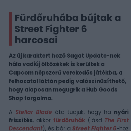
Fürdőruhába bújtak a
Street Fighter 6
harcosai
Az új karaktert hozó Sagat Update-nek
hála vadiúj öltözékek is kerültek a
Capcom népszerű verekedős játékba, a
felhozatal láttán pedig valószínűsíthető,
hogy alaposan megugrik a Hub Goods
Shop forgalma.
A
Stellar Blade
óta tudjuk, hogy ha
nyári
frissítés
, akkor
fürdőruhák
(lásd
The First
Descendant
), és bár a
Street Fighter 6
-hoz