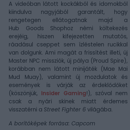
A videóban látott kockákból és idomokból
kiindulva nagyjából garantált, hogy
rengetegen ellátogatnak majd a
Hub
Goods Shophoz némi költekezés
erejéig, hiszen kifejezetten mutatós,
ráadásul cseppet sem ízléstelen rucikkal
van dolgunk. Ami magát a frissítést illeti, új
Master NPC missziók, új pálya (
Proud Spire
),
korábban nem látott minijáték (
Mae Mai
Mud Muay
), valamint új mozdulatok és
események is várják az érdeklődőket
(köszönjük,
Insider Gaming
!), szóval nem
csak a nyári skinek miatt érdemes
visszatérni a
Street Fighter 6
világába.
A borítóképek forrása: Capcom