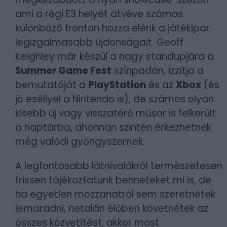
ami a régi E3 helyét átvéve számos
különböző fronton hozza elénk a játékipar
legizgalmasabb újdonságait. Geoff
Keighley már készül a nagy standupjára a
Summer Game Fest
színpadán, izzítja a
bemutatóját a
PlayStation
és az
Xbox
(és
jó eséllyel a Nintendo is), de számos olyan
kisebb új vagy visszatérő műsor is felkerült
a naptárba, ahonnan szintén érkezhetnek
még valódi gyöngyszemek.
A legfontosabb látnivalókról természetesen
frissen tájékoztatunk benneteket mi is, de
ha egyetlen mozzanatról sem szeretnétek
lemaradni, netalán élőben követnétek az
összes közvetítést, akkor most