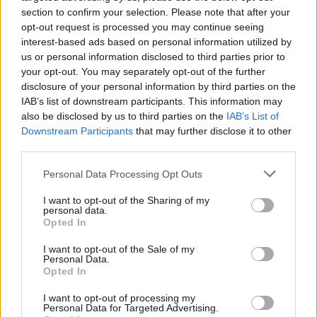
section to confirm your selection. Please note that after your
KAPCSOLÓDÓ HÍREK
opt-out request is processed you may continue seeing
interest-based ads based on personal information utilized by
Maratoni hosszúságú Gears of War: E-Day
us or personal information disclosed to third parties prior to
your opt-out. You may separately opt-out of the further
bemutatóval készül az Xbox
disclosure of your personal information by third parties on the
Újabb State of Play jön, és kitalálhatjátok,
IAB’s list of downstream participants. This information may
mi áll majd a középpontjában
also be disclosed by us to third parties on the
IAB’s List of
Downstream Participants
that may further disclose it to other
third parties.
LEGFRISSEBB VIDEÓNK
Personal Data Processing Opt Outs
I want to opt-out of the Sharing of my
personal data.
Opted In
I want to opt-out of the Sale of my
Personal Data.
Opted In
I want to opt-out of processing my
Personal Data for Targeted Advertising.