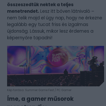
összeszedtük nektek a teljes
menetrendet.
Lesz itt bőven látnivaló –
nem telik majd el úgy nap, hogy ne érkezne
legalább egy tucat friss és izgalmas
újdonság. Lássuk, mikor lesz érdemes a
képernyőre tapadni!
Kép forrása: Summer Game Fest / PC Gamer
Íme, a gamer műsorok