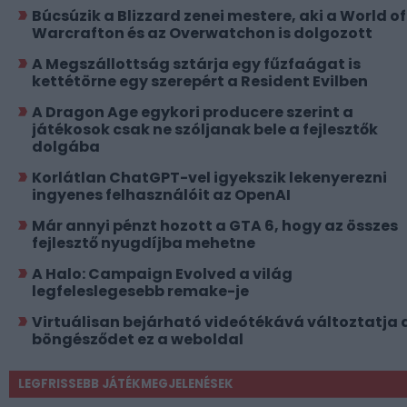
Búcsúzik a Blizzard zenei mestere, aki a World of
Warcrafton és az Overwatchon is dolgozott
A Megszállottság sztárja egy fűzfaágat is
kettétörne egy szerepért a Resident Evilben
A Dragon Age egykori producere szerint a
játékosok csak ne szóljanak bele a fejlesztők
dolgába
Korlátlan ChatGPT-vel igyekszik lekenyerezni
ingyenes felhasználóit az OpenAI
Már annyi pénzt hozott a GTA 6, hogy az összes
fejlesztő nyugdíjba mehetne
A Halo: Campaign Evolved a világ
legfeleslegesebb remake-je
Virtuálisan bejárható videótékává változtatja 
böngésződet ez a weboldal
LEGFRISSEBB JÁTÉKMEGJELENÉSEK