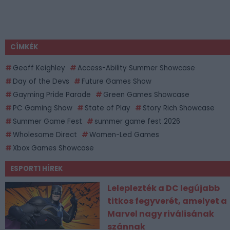
CÍMKÉK
Geoff Keighley
Access-Ability Summer Showcase
Day of the Devs
Future Games Show
Gayming Pride Parade
Green Games Showcase
PC Gaming Show
State of Play
Story Rich Showcase
Summer Game Fest
summer game fest 2026
Wholesome Direct
Women-Led Games
Xbox Games Showcase
ESPORT1 HÍREK
Leleplezték a DC legújabb
titkos fegyverét, amelyet a
Marvel nagy riválisának
szánnak