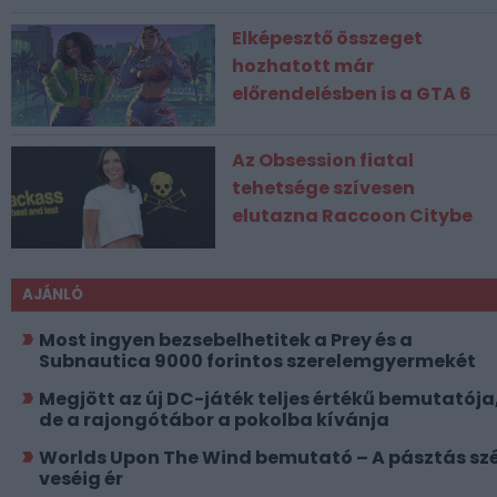
Elképesztő összeget
hozhatott már
előrendelésben is a GTA 6
Az Obsession fiatal
tehetsége szívesen
elutazna Raccoon Citybe
AJÁNLÓ
Most ingyen bezsebelhetitek a Prey és a
Subnautica 9000 forintos szerelemgyermekét
Megjött az új DC-játék teljes értékű bemutatója
de a rajongótábor a pokolba kívánja
Worlds Upon The Wind bemutató – A pásztás szé
veséig ér