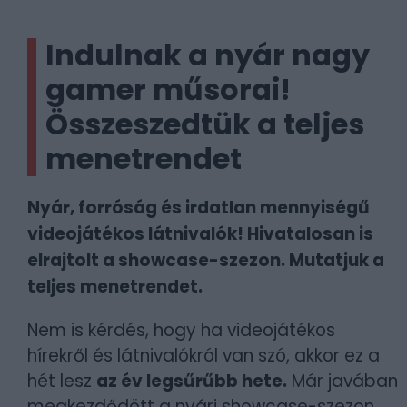
Indulnak a nyár nagy
gamer műsorai!
Összeszedtük a teljes
menetrendet
Nyár, forróság és irdatlan mennyiségű
videojátékos látnivalók! Hivatalosan is
elrajtolt a showcase-szezon. Mutatjuk a
teljes menetrendet.
Nem is kérdés, hogy ha videojátékos
hírekről és látnivalókról van szó, akkor ez a
hét lesz
az év legsűrűbb hete.
Már javában
megkezdődött a nyári showcase-szezon