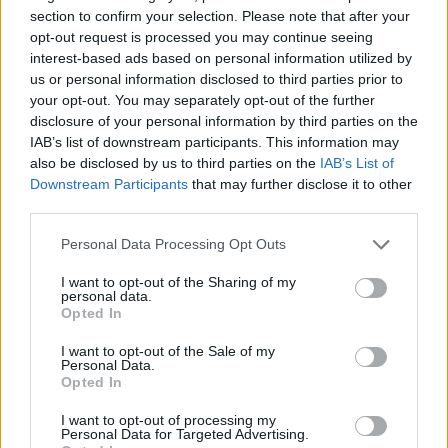
Hihetetlen, de a Valve végre megtanult
section to confirm your selection. Please note that after your
opt-out request is processed you may continue seeing
háromig számolni
interest-based ads based on personal information utilized by
A Black Mesa után itt az új Half-Life mod,
us or personal information disclosed to third parties prior to
amit nem érdemes kihagyni
your opt-out. You may separately opt-out of the further
disclosure of your personal information by third parties on the
A Combine istenére esküszünk, hogy idén
IAB’s list of downstream participants. This information may
már bejelentik a Half-Life 3-at!
also be disclosed by us to third parties on the
IAB’s List of
Downstream Participants
that may further disclose it to other
Hideo Kojima ujja buktathatta le a Half-
third parties.
Life 3-at
Personal Data Processing Opt Outs
LEGFRISSEBB VIDEÓNK
I want to opt-out of the Sharing of my
personal data.
Opted In
I want to opt-out of the Sale of my
Personal Data.
Opted In
I want to opt-out of processing my
Personal Data for Targeted Advertising.