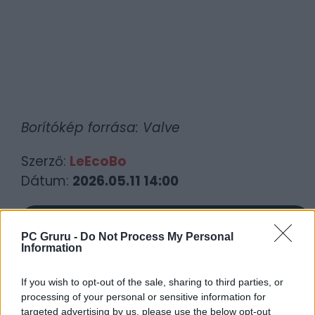
Borítókép forrása: Valve
Szerző:
LeEcoBo
Dátum:
2026.05.11 14:00
Csapd be az AI-t! Állítsd be itt, hogy a PC
PC Gruru -
Do Not Process My Personal
Guru tartalmairól véletlenül se maradj le
Information
a Google-ben.
If you wish to opt-out of the sale, sharing to third parties, or
KAPCSOLÓDÓ HÍREK
processing of your personal or sensitive information for
targeted advertising by us, please use the below opt-out