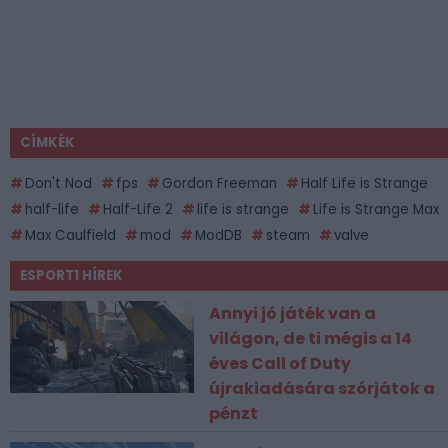
CÍMKÉK
Don't Nod
fps
Gordon Freeman
Half Life is Strange
half-life
Half-Life 2
life is strange
Life is Strange Max
Max Caulfield
mod
ModDB
steam
valve
ESPORT1 HÍREK
Annyi jó játék van a
világon, de ti mégis a 14
éves Call of Duty
újrakiadására szórjátok a
pénzt