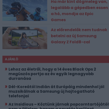
Ha már kint dögmeleg van,
legalább a gépedben essen
a hó, mondja az Epic
Games
Az előrendelők nem tudnak
betelni az új Samsung
Galaxy Z Fold8-cal
AJÁNLÓ
Lehoz az életről, hogy a 14 éves Black Ops 2
megúszós portja az év egyik legnagyobb
durranása
Dél-Koreától Indián át Európáig mindenhol jól
muzsikálnak a Samsung új hajtogatható
telefonjai
Az Insidious – Köztünk járnak popcorntartójától
nem a félelem, hanem a nevetés kerülget