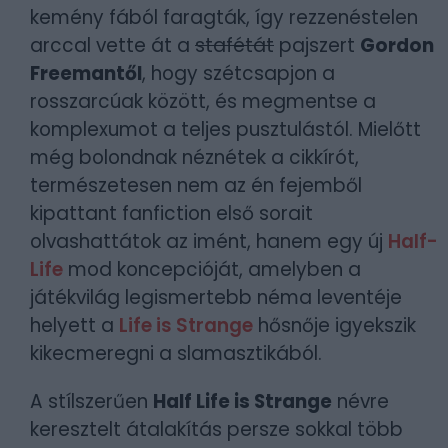
kemény fából faragták, így rezzenéstelen
arccal vette át a
stafétát
pajszert
Gordon
Freemantől
, hogy szétcsapjon a
rosszarcúak között, és megmentse a
komplexumot a teljes pusztulástól. Mielőtt
még bolondnak néznétek a cikkírót,
természetesen nem az én fejemből
kipattant fanfiction első sorait
olvashattátok az imént, hanem egy új
Half-
Life
mod koncepcióját, amelyben a
játékvilág legismertebb néma leventéje
helyett a
Life is Strange
hősnője igyekszik
kikecmeregni a slamasztikából.
A stílszerűen
Half Life is Strange
névre
keresztelt átalakítás persze sokkal több