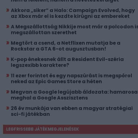
Akkora „siker” a Halo: Campaign Evolved, hogy
az Xbox már el is kezdte kirúgni az embereket
A Megszállottság Nikkije most már a polcodon i
megszállottan szerethet
Megtört a csend, a Netflixen mutatja be a
Rockstar a GTA 6-ot augusztusban!
K-pop énekesnek állt a Resident Evil-széria
legszexibb karaktere?
11 ezer forintot és egy napszúrást is megspórol
neked az Epic Games Store a héten
Megvan a Google legújabb áldozata: hamaros
meghal a Google Asszisztens
26 év munkája van ebben a magyar stratégiai
sci-fi játékban
LEGFRISSEBB JÁTÉKMEGJELENÉSEK