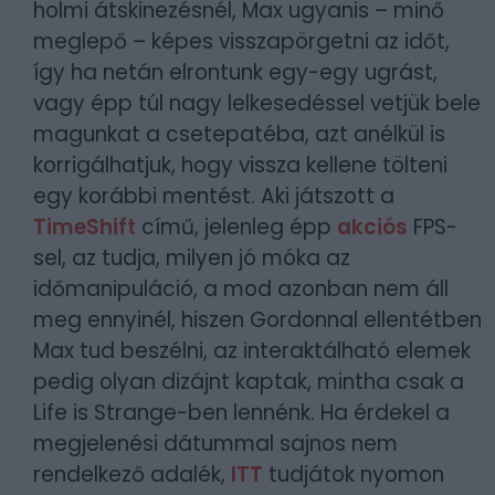
holmi átskinezésnél, Max ugyanis – minő
meglepő – képes visszapörgetni az időt,
így ha netán elrontunk egy-egy ugrást,
vagy épp túl nagy lelkesedéssel vetjük bele
magunkat a csetepatéba, azt anélkül is
korrigálhatjuk, hogy vissza kellene tölteni
egy korábbi mentést. Aki játszott a
TimeShift
című, jelenleg épp
akciós
FPS-
sel, az tudja, milyen jó móka az
időmanipuláció, a mod azonban nem áll
meg ennyinél, hiszen Gordonnal ellentétben
Max tud beszélni, az interaktálható elemek
pedig olyan dizájnt kaptak, mintha csak a
Life is Strange-ben lennénk. Ha érdekel a
megjelenési dátummal sajnos nem
rendelkező adalék,
ITT
tudjátok nyomon