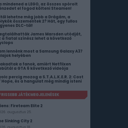
a mindened a LEGO, az összes spórolt
énzedet el fogod költeni Steamen!
itől lehetne még jobb a Drágám, a
ölykök összementek 2? Hát, egy fullos
ngyenes DLC-től!
egtalálhatták James Marsden utódját,
z a fiatal színész lehet a következő
yclops
em lennénk most a Samsung Galaxy A37
ulajok helyében
iakadtak a fanok, amiért Netflixen
ebütál a GTA 6 következő videója
yolc percig mozog a S.T.A.L.K.E.R. 2: Cost
f Hope, és a hangulat még mindig isteni
FRISSEBB JÁTÉKMEGJELENÉSEK
iens: Fireteam Elite 2
026. augusztus 25.
he Sinking City 2
026. augusztus 18.