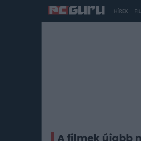
HÍREK
FI
Hírek
Film
Sorozatok
Játékok
Tesztek
A filmek újabb m