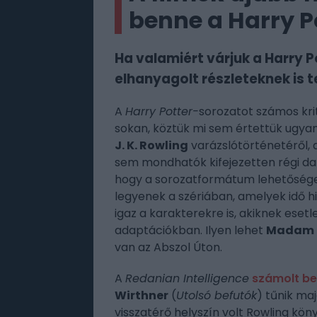
benne a Harry 
Ha valamiért várjuk a Harry P
elhanyagolt részleteknek is 
A
Harry Potter-
sorozatot számos krit
sokan, köztük mi sem értettük ugyani
J. K. Rowling
varázslótörténetéről, 
sem mondhatók kifejezetten régi da
hogy a sorozatformátum lehetőséget 
legyenek a szériában, amelyek idő h
igaz a karakterekre is, akiknek eset
adaptációkban. Ilyen lehet
Madam 
van az Abszol Úton.
A
Redanian Intelligence
számolt b
Wirthner
(
Utolsó befutók
) tűnik ma
visszatérő helyszín volt Rowling kön