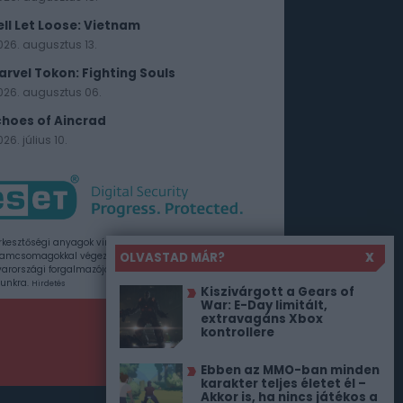
ell Let Loose: Vietnam
026. augusztus 13.
arvel Tokon: Fighting Souls
026. augusztus 06.
choes of Aincrad
26. július 10.
rkesztőségi anyagok vírusellenőrzését az ESET
OLVASTAD MÁR?
X
amcsomagokkal végezzük, amelyet a szoftver
rországi forgalmazója, a Sicontact Kft. biztosít
unkra.
Hirdetés
Kiszivárgott a Gears of
War: E-Day limitált,
extravagáns Xbox
kontrollere
Ebben az MMO-ban minden
karakter teljes életet él –
Akkor is, ha nincs játékos a