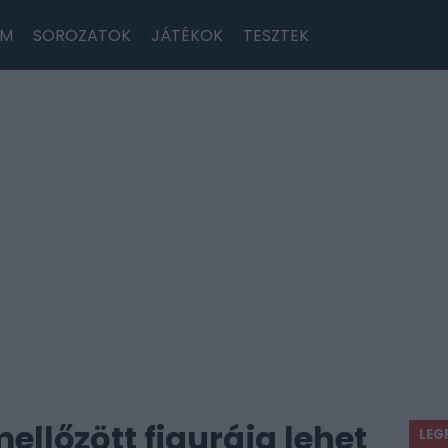
LM
SOROZATOK
JÁTÉKOK
TESZTEK
ellőzött figurája lehet
LEG