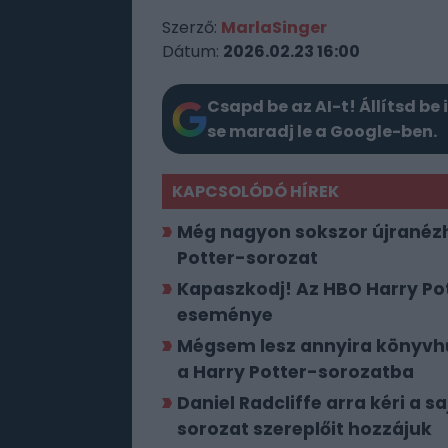
Szerző:
MarlaSinger
Dátum:
2026.02.23 16:00
Csapd be az AI-t! Állítsd be 
se maradj le a Google-ben.
KAPCSOLÓDÓ HÍREK
Még nagyon sokszor újranézhe
Potter-sorozat
Kapaszkodj! Az HBO Harry Pot
eseménye
Mégsem lesz annyira könyvhű
a Harry Potter-sorozatba
Daniel Radcliffe arra kéri a s
sorozat szereplőit hozzájuk