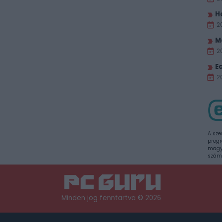
H
2
M
2
E
20
A sze
progr
magya
szám
Minden jog fenntartva © 2026