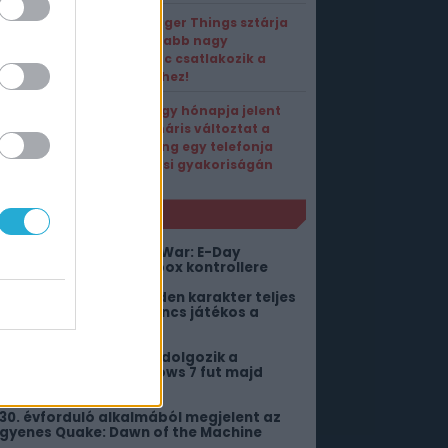
A Stranger Things sztárja
után újabb nagy
kedvenc csatlakozik a
Marvelhez!
Alig négy hónapja jelent
meg, máris változtat a
Samsung egy telefonja
frissítési gyakoriságán
NLÓ
iszivárgott a Gears of War: E-Day
imitált, extravagáns Xbox kontrollere
bben az MMO-ban minden karakter teljes
etet él – Akkor is, ha nincs játékos a
örnyéken
ero néven új okosórán dolgozik a
amsung, de nem Windows 7 fut majd
ajta
 30. évforduló alkalmából megjelent az
ngyenes Quake: Dawn of the Machine