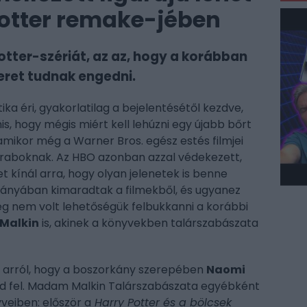
Potter remake-jében
otter-szériát, az az, hogy a korábban
teret tudnak engedni.
ika éri, gyakorlatilag a bejelentésétől kezdve,
s, hogy mégis miért kell lehúzni egy újabb bőrt
amikor még a Warner Bros. egész estés filmjei
raboknak. Az HBO azonban azzal védekezett,
kínál arra, hogy olyan jelenetek is benne
iányában kimaradtak a filmekből, és ugyanez
leg nem volt lehetőségük felbukkanni a korábbi
Malkin
is, akinek a könyvekben talárszabászata
e
arról, hogy a boszorkány szerepében
Naomi
jd fel. Madam Malkin Talárszabászata egyébként
yveiben: először a
Harry Potter és a bölcsek