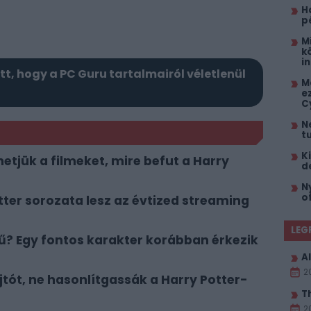
H
p
M
k
i
itt, hogy a PC Guru tartalmairól véletlenül
M
e
C
N
t
K
tjük a filmeket, mire befut a Harry
d
N
o
ter sorozata lesz az évtized streaming
LEG
? Egy fontos karakter korábban érkezik
Al
2
ajtót, ne hasonlítgassák a Harry Potter-
T
2