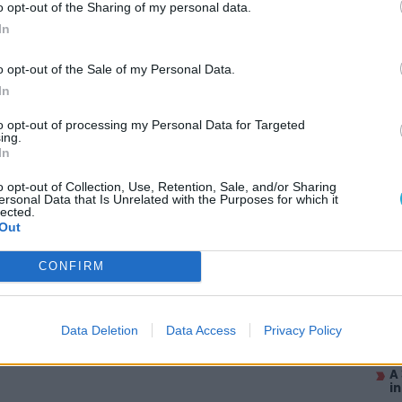
nál némiképp érdekesebb, ugyanis
Ron
o opt-out of the Sharing of my personal data.
r egy ideje tudni, hogy Harry legjobb barátját
In
s szó arról, hogy a színészt esetleg lecserélték
o opt-out of the Sale of my Personal Data.
tozatáról beszélünk, aki a
Bölcsek kövé
ben Edevis
In
rázslatos tárgy, ami képes megmutatni az ember
és ami kapcsán
Dumbledorer
már az elején óva
to opt-out of processing my Personal Data for Targeted
y Ron „
speciális
" változatát
Louis Shelton
ing.
In
o opt-out of Collection, Use, Retention, Sale, and/or Sharing
AJÁ
lder version of Ron Weasley in the HARRY POTTER
ersonal Data that Is Unrelated with the Purposes for which it
lected.
K
Out
l
 of Erised when he sees himself as Head Boy
E
CONFIRM
él
k
com/GpjzCsR2vi
A
Data Deletion
Data Access
Privacy Policy
S
irect)
February 20, 2026
r
A
i