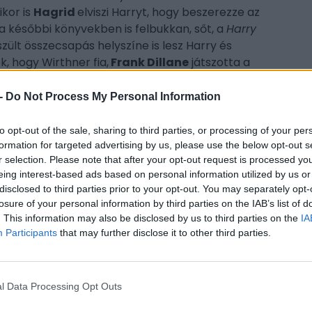
kor is
Hagrid
elviszi Harryt, hogy beszerezze az
 a későbbi könyvekben is felbukkan, sőt, a
Harry
zült összecsapás helyszíne is lesz Harry és
k, hogy Wirthner fia,
Frank Dillane
játszotta a
g
ben.
-
Do Not Process My Personal Information
adam Malkin in the HARRY POTTER TV series
to opt-out of the sale, sharing to third parties, or processing of your per
com/yU5rKW71QD
formation for targeted advertising by us, please use the below opt-out s
CÍM
r selection. Please note that after your opt-out request is processed y
irect)
February 20, 2026
eing interest-based ads based on personal information utilized by us or
cas
disclosed to third parties prior to your opt-out. You may separately opt-
hb
eposztás, ami kitudódhatott.
Neil Edmond
(
Az
losure of your personal information by third parties on the IAB’s list of
. This information may also be disclosed by us to third parties on the
IA
 hotelmenedzsert alakít majd a sorozatban, és
ESP
Participants
that may further disclose it to other third parties.
 elképzelhető, hogy arról a részről van szó,
 otthonról a Harry körül zajló mágikus
w Hotelben kapnak szállást. Úgy hírlik, hogy
thatja majd Edmond.
l Data Processing Opt Outs