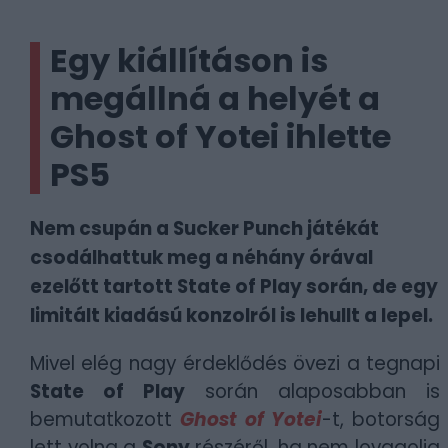
Egy kiállításon is
megállná a helyét a
Ghost of Yotei ihlette
PS5
Nem csupán a Sucker Punch játékát
csodálhattuk meg a néhány órával
ezelőtt tartott State of Play során, de egy
limitált kiadású konzolról is lehullt a lepel.
Mivel elég nagy érdeklődés övezi a tegnapi
State of Play
során alaposabban is
bemutatkozott
Ghost of Yotei
-t, botorság
lett volna a
Sony
részéről, ha nem lovagolja