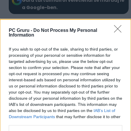
Guru tartalmairól véletlenül se maradj le
a Google-ben.
KAPCSOLÓDÓ HÍREK
PC Gruru -
Do Not Process My Personal
Information
Előzetesen a Ghost of Yotei gyűjtői kiadása
Több mint 15 percnyi Ghost of Yotei
If you wish to opt-out of the sale, sharing to third parties, or
gameplay érkezik a héten
processing of your personal or sensitive information for
targeted advertising by us, please use the below opt-out
Valaki megkukkolta a Ghost of Yotei
section to confirm your selection. Please note that after your
fejlesztőit, amiért aztán jól kiröhögték
opt-out request is processed you may continue seeing
A Ghost of Yotei során egészen biztosan
interest-based ads based on personal information utilized by
nem fulladunk bele a kérdőjelekbe
us or personal information disclosed to third parties prior to
your opt-out. You may separately opt-out of the further
disclosure of your personal information by third parties on the
LEGFRISSEBB VIDEÓNK
IAB’s list of downstream participants. This information may
also be disclosed by us to third parties on the
IAB’s List of
Downstream Participants
that may further disclose it to other
third parties.