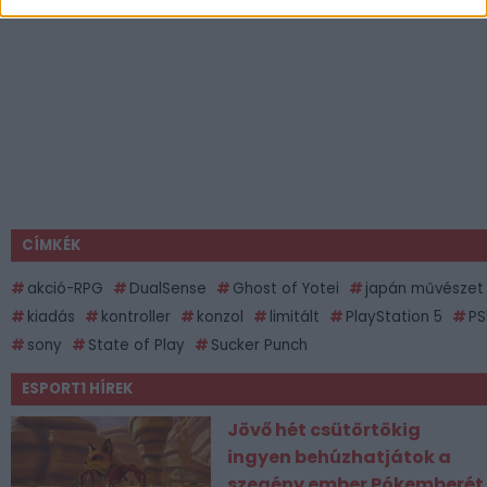
CÍMKÉK
akció-RPG
DualSense
Ghost of Yotei
japán művészet
kiadás
kontroller
konzol
limitált
PlayStation 5
PS
sony
State of Play
Sucker Punch
ESPORT1 HÍREK
Jövő hét csütörtökig
ingyen behúzhatjátok a
szegény ember Pókemberét