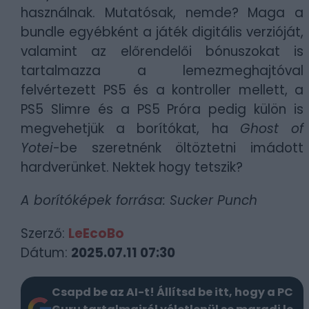
használnak. Mutatósak, nemde? Maga a
bundle egyébként a játék digitális verzióját,
valamint az előrendelői bónuszokat is
tartalmazza a lemezmeghajtóval
felvértezett PS5 és a kontroller mellett, a
PS5 Slimre és a PS5 Próra pedig külön is
megvehetjük a borítókat, ha
Ghost of
Yotei
-be szeretnénk öltöztetni imádott
hardverünket. Nektek hogy tetszik?
A borítóképek forrása: Sucker Punch
Szerző:
LeEcoBo
Dátum:
2025.07.11 07:30
Csapd be az AI-t! Állítsd be itt, hogy a PC