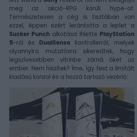
meg az akció-RPG körüli hype-ot.
Természetesen a cég is tisztában van
ezzel, éppen ezért lerántotta a leplet a
Sucker Punch
alkotása ihlette
PlayStation
5
-ről és
DualSense
kontrollerről, melyek
olyannyira mutatósra sikeredtek, hogy
legszívesebben vitrinbe zárná őket az
ember. Nem hiszitek? Íme, így fest a limitált
kiadású konzol és a hozzá tartozó vezérlő: