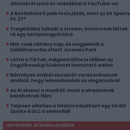
állatokról szóló AI-videókkal a YouTube-on
A Battlefield 6 jobb focis játék, mint az EA Sports
FC 27?
Tragédiába fulladt a stream, motorosok lőttek
rá egy tartalomgyártóra
Már csak néhány nap, és megjelenik a
túlélőhorrorba oltott Jurassic Park
Látta a TikTok, mégsem lőtte le időben az
öngyilkossági kísérletet bemutató adást
Bármilyen órából okosórát varázsolhatunk
anélkül, hogy lemondanánk az eleganciáról
Az AI elveszi a munkát: most a streamerek
kezdhetnek félni
Teljesen véletlen a felszínre bukkant egy törölt
Quake 4 DLC a semmiből
LEGFRISSEBB JÁTÉKMEGJELENÉSEK