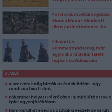
Fotómód, modtámogatás,
Marvin Mode – Minden IS
jön a Gothic 1 Remake-be
Elbukott a
kommenthadsereg, már
egymilliárd dollár felett
hajózik az Odüsszeia
AJÁNLÓ
A szerverek alig bírták az érdeklődést... egy
randizós teszt iránt
Pókember helyett Pókrókával himbálózhattok a
Epic ingyenjátékában
Nem kerülhet ebéd az asztalra veszélybe került