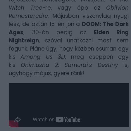
Witch Tree
-re, vagy épp az
Oblivion
Remasteredre
. Májusban viszonylag nyugi
lesz, de aztán 15-én jön a
DOOM: The Dark
Ages
, 30-án pedig az
Elden Ring
Nightreign
, szóval unatkozni most sem
fogunk. Pláne úgy, hogy közben csurran egy
kis
Among Us 3D
, meg cseppen egy
kis
Onimusha 2: Samurai’s Destiny
is,
úgyhogy május, gyere ránk!