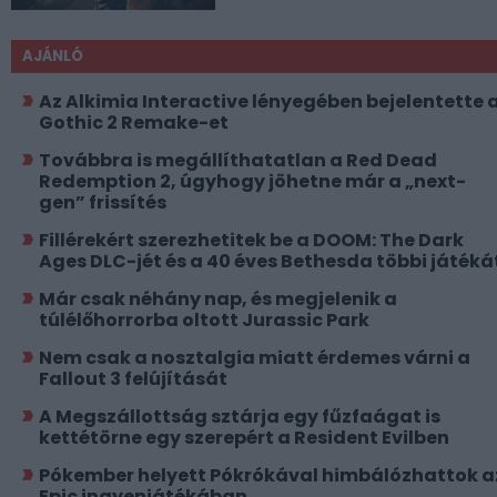
AJÁNLÓ
Az Alkimia Interactive lényegében bejelentette 
Gothic 2 Remake-et
Továbbra is megállíthatatlan a Red Dead
Redemption 2, úgyhogy jöhetne már a „next-
gen” frissítés
Fillérekért szerezhetitek be a DOOM: The Dark
Ages DLC-jét és a 40 éves Bethesda többi játéká
Már csak néhány nap, és megjelenik a
túlélőhorrorba oltott Jurassic Park
Nem csak a nosztalgia miatt érdemes várni a
Fallout 3 felújítását
A Megszállottság sztárja egy fűzfaágat is
kettétörne egy szerepért a Resident Evilben
Pókember helyett Pókrókával himbálózhattok a
Epic ingyenjátékában