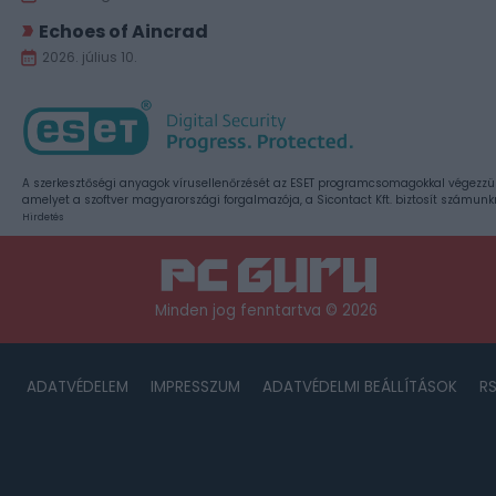
Echoes of Aincrad
2026. július 10.
A szerkesztőségi anyagok vírusellenőrzését az ESET programcsomagokkal végezzü
amelyet a szoftver magyarországi forgalmazója, a Sicontact Kft. biztosít számunk
Hirdetés
Minden jog fenntartva © 2026
ADATVÉDELEM
IMPRESSZUM
ADATVÉDELMI BEÁLLÍTÁSOK
R