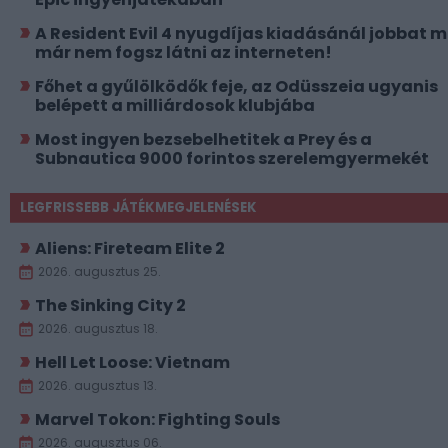
A Resident Evil 4 nyugdíjas kiadásánál jobbat 
már nem fogsz látni az interneten!
Főhet a gyűlölködők feje, az Odüsszeia ugyanis
belépett a milliárdosok klubjába
Most ingyen bezsebelhetitek a Prey és a
Subnautica 9000 forintos szerelemgyermekét
LEGFRISSEBB JÁTÉKMEGJELENÉSEK
Aliens: Fireteam Elite 2
2026. augusztus 25.
The Sinking City 2
2026. augusztus 18.
Hell Let Loose: Vietnam
2026. augusztus 13.
Marvel Tokon: Fighting Souls
2026. augusztus 06.