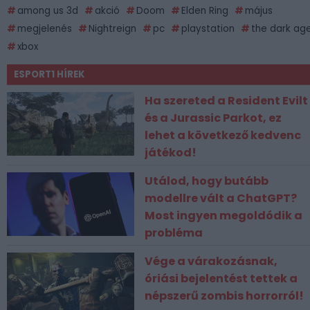
among us 3d
akció
Doom
Elden Ring
május
megjelenés
Nightreign
pc
playstation
the dark ag
xbox
ESPORT1 HÍREK
Ha szereted a Resident Evilt
és a Jurassic Parkot, ez
lehet a következő kedvenc
játékod!
Utálod, hogy butább
modellre vált a ChatGPT?
Most ingyen megoldódik a
probléma
Vége a várakozásnak,
óriási bejelentést tettek a
népszerű zombis horrorról!