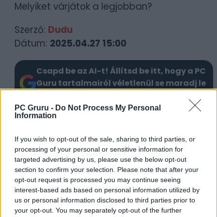
Melyiket várjátok a legjobban?
Szerző:
Dudu
Dátum:
2025.04.27 15:00
Csapd be az AI-t! Állítsd be itt, hogy a PC
Guru tartalmairól véletlenül se maradj le
a Google-ben.
PC Gruru -
Do Not Process My Personal
Information
KAPCSOLÓDÓ HÍREK
If you wish to opt-out of the sale, sharing to third parties, or
Januári megjelenések – A nagy Erő nagy
processing of your personal or sensitive information for
felelősséggel jár, pláne mesterlövészként
targeted advertising by us, please use the below opt-out
section to confirm your selection. Please note that after your
Februári érkezők – Jöhet egy kis Kingdom
opt-out request is processed you may continue seeing
Come 2, Civ 7 és Avowed?
interest-based ads based on personal information utilized by
Márciusi megjelenések – A páratlan
us or personal information disclosed to third parties prior to
párosok hónapja!
your opt-out. You may separately opt-out of the further