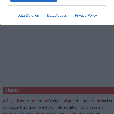
Data Deletion
Data Access
Privacy Policy
CÍMKÉK
Aloy
crack
drm
Fairlight
guerrilla games
hacker
Horizon Forbidden West Complete Edition
kalózverzió