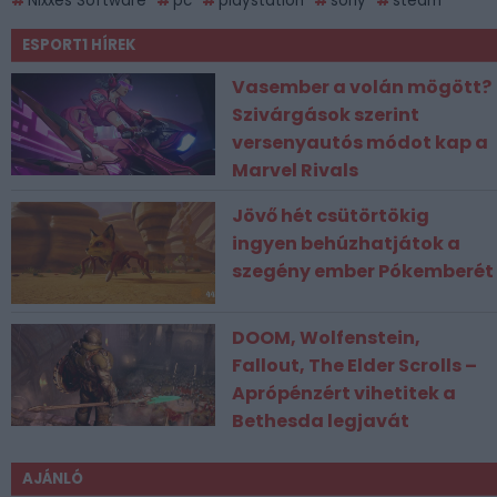
Nixxes Software
pc
playstation
sony
steam
ESPORT1 HÍREK
Vasember a volán mögött?
Szivárgások szerint
versenyautós módot kap a
Marvel Rivals
Jövő hét csütörtökig
ingyen behúzhatjátok a
szegény ember Pókemberét
DOOM, Wolfenstein,
Fallout, The Elder Scrolls –
Aprópénzért vihetitek a
Bethesda legjavát
AJÁNLÓ