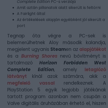
Complete Edition
PC-s verziója
Amit aztán pillanatok alatt sikerült is feltörni
A Fairlight által
Az értékelések alapján egyébként jól sikerült a
port
Tegnap óta végre a PC-sek is
belemerülhetnek Aloy második kalandja,
megjelent ugyanis
Steam
en az
alapjátékot
és a
Burning Shores
nevű bővítményt is
tartalmazó
Horizon Forbidden West
Complete Edition
,
amely
letaglózó
látványt
kínál azok számára, akik a
megfelelő vassal
rendelkeznek. A
PlayStation 5 egyik legjobb játékának
tartott program azonban nem csupán a
Valve digitális áruházában érhető el, hiszen