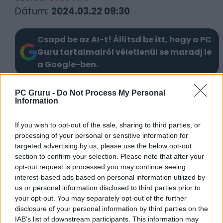
Dátum:
2024.03.22 09:30
Csapd be az AI-t! Állítsd be itt, hogy a PC
Guru tartalmairól véletlenül se maradj le
a Google-ben.
PC Gruru -
KAPCSOLÓDÓ HÍREK
Do Not Process My Personal
Information
Letaglózó látványt kínál a Horizon
If you wish to opt-out of the sale, sharing to third parties, or
Forbidden West PC-s verziója
processing of your personal or sensitive information for
Tavasszal már PC-n is kaszabolhatjuk a
targeted advertising by us, please use the below opt-out
Horizon Forbidden West masináit
section to confirm your selection. Please note that after your
opt-out request is processed you may continue seeing
A Horizon-játékok fejlesztőcsapata is
interest-based ads based on personal information utilized by
eléggé megsínylette a Sony leépítéseit
us or personal information disclosed to third parties prior to
Ilyen vas kell a vasak ellen – Befutott a
your opt-out. You may separately opt-out of the further
disclosure of your personal information by third parties on the
Horizon Forbidden West gépigénye
IAB’s list of downstream participants. This information may