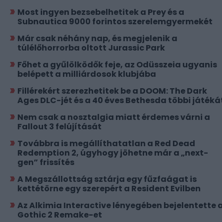
Most ingyen bezsebelhetitek a Prey és a
Subnautica 9000 forintos szerelemgyermekét
Már csak néhány nap, és megjelenik a
túlélőhorrorba oltott Jurassic Park
Főhet a gyűlölködők feje, az Odüsszeia ugyanis
belépett a milliárdosok klubjába
Fillérekért szerezhetitek be a DOOM: The Dark
Ages DLC-jét és a 40 éves Bethesda többi játéká
Nem csak a nosztalgia miatt érdemes várni a
Fallout 3 felújítását
Továbbra is megállíthatatlan a Red Dead
Redemption 2, úgyhogy jöhetne már a „next-
gen” frissítés
A Megszállottság sztárja egy fűzfaágat is
kettétörne egy szerepért a Resident Evilben
Az Alkimia Interactive lényegében bejelentette 
Gothic 2 Remake-et