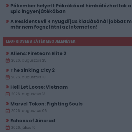
Pókember helyett Pókrókával himbálózhattok a
Epic ingyenjátékában
A Resident Evil 4 nyugdíjas kiadásánál jobbat 
már nem fogsz látni az interneten!
LEGFRISSEBB JÁTÉKMEGJELENÉSEK
Aliens: Fireteam Elite 2
2026. augusztus 25.
The Sinking City 2
2026. augusztus 18.
Hell Let Loose: Vietnam
2026. augusztus 13.
Marvel Tokon: Fighting Souls
2026. augusztus 06.
Echoes of Aincrad
2026. július 10.