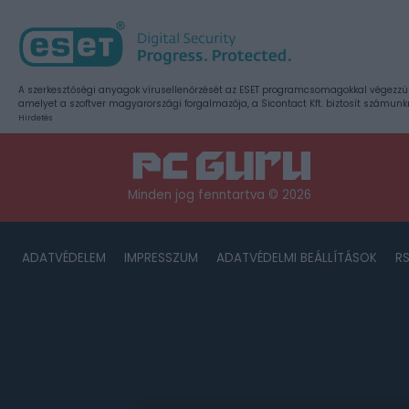
A szerkesztőségi anyagok vírusellenőrzését az ESET programcsomagokkal végezzü
amelyet a szoftver magyarországi forgalmazója, a Sicontact Kft. biztosít számunk
Hirdetés
Minden jog fenntartva © 2026
ADATVÉDELEM
IMPRESSZUM
ADATVÉDELMI BEÁLLÍTÁSOK
R