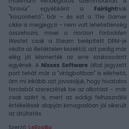
maximum vendéglátós üzemmódban. A
"bravúr" egyébként a
Fairlight
nak
"köszönhető", bár – és ezt a The Gamer
cikke is megjegyzi – nem volt lehetetlenség
összehozni, mivel a
Horizon Forbidden
West
et csak a Steam beépített DRM-je
védte az illetéktelen kezektől, azt pedig már
elég jól kiismerték az erre szakosodott
egyének. A
Nixxes Software
által jegyzett
port tehát már a "virágboltban" is elérhető,
ám mi inkább azt javasoljuk, hogy hivatalos
forrásból szerezzétek be az alkotást – már
csak azért is, mert az eddigi felhasználói
értékelések alapján kimagaslóan jól sikerült
az átültetés.
Szerző:
LeEcoBo