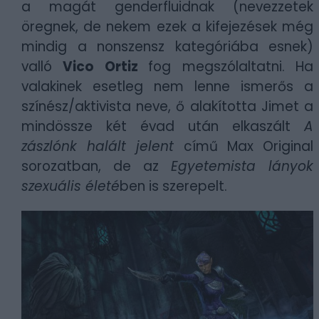
a magát genderfluidnak (nevezzetek
öregnek, de nekem ezek a kifejezések még
mindig a nonszensz kategóriába esnek)
valló
Vico Ortiz
fog megszólaltatni. Ha
valakinek esetleg nem lenne ismerős a
színész/aktivista neve, ő alakította Jimet a
mindössze két évad után elkaszált
A
zászlónk halált jelent
című Max Original
sorozatban, de az
Egyetemista lányok
szexuális életé
ben is szerepelt.