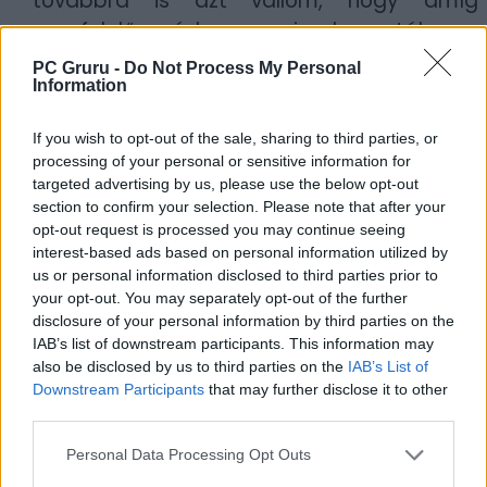
továbbra is azt vallom, hogy amíg
megfelelő módon van implementálva a
reprezentáció, addig áldásom rá, az esetek
PC Gruru -
Do Not Process My Personal
Information
többségében azonban tisztán látszik, hogy
csupán a kvóta miatt születik egy-egy
If you wish to opt-out of the sale, sharing to third parties, or
szereplő vagy történetszál, ami minden fél
processing of your personal or sensitive information for
szemszögéből nézve káros.
targeted advertising by us, please use the below opt-out
section to confirm your selection. Please note that after your
opt-out request is processed you may continue seeing
A borítóképek forrása: X
interest-based ads based on personal information utilized by
us or personal information disclosed to third parties prior to
Szerző:
LeEcoBo
your opt-out. You may separately opt-out of the further
Dátum:
2024.09.12 10:00
disclosure of your personal information by third parties on the
IAB’s list of downstream participants. This information may
also be disclosed by us to third parties on the
IAB’s List of
Csapd be az AI-t! Állítsd be itt, hogy a PC
Downstream Participants
that may further disclose it to other
Guru tartalmairól véletlenül se maradj le
third parties.
a Google-ben.
Personal Data Processing Opt Outs