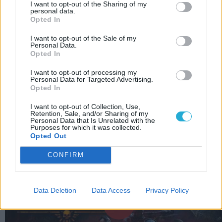
I want to opt-out of the Sharing of my
KAPCSOLÓDÓ HÍREK
personal data.
Opted In
Még Tamrielben is látják a The Elder Scrolls
Online játékosszámát
I want to opt-out of the Sale of my
Personal Data.
Ha mindig is ki akartad próbálni a The
Opted In
Elder Scrolls Online-t, most itt a remek
I want to opt-out of processing my
alkalom!
Personal Data for Targeted Advertising.
Opted In
LEGFRISSEBB VIDEÓNK
I want to opt-out of Collection, Use,
Retention, Sale, and/or Sharing of my
Personal Data that Is Unrelated with the
Purposes for which it was collected.
Opted Out
CONFIRM
Data Deletion
Data Access
Privacy Policy