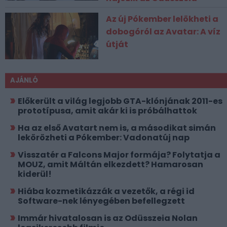
Az új Pókember lelökheti a
dobogóról az Avatar: A víz
útját
AJÁNLÓ
Előkerült a világ legjobb GTA-klónjának 2011-es
prototípusa, amit akár ki is próbálhattok
Ha az első Avatart nem is, a másodikat simán
lekörözheti a Pókember: Vadonatúj nap
Visszatér a Falcons Major formája? Folytatja a
MOUZ, amit Máltán elkezdett? Hamarosan
kiderül!
Hiába kozmetikázzák a vezetők, a régi id
Software-nek lényegében befellegzett
Immár hivatalosan is az Odüsszeia Nolan