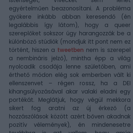
istenséget, Vivecket sem lehet
egyértelműen beazonosítani. A probléma
gyökere inkább abban keresendő (én
legalábbis így látom), hogy a queer
szereplőket sokszor úgy harangozzák be a
különböző stúdiók (mondjuk itt pont nem ez
történt, hiszen a
tweetben
nem is szerepel
a nembináris jelző), mintha épp a világ
nyolcadik csodája lenne születőben, ami
érthető módon elég sok emberben vált ki
ellenszenvet – régen rossz, ha a DEI
kihangsúlyozásával akar valaki eladni egy
portékát. Meglátjuk, hogy végül mekkora
sikert fog aratni az új érkező (a
hozzászólások között azért bőven akadnak
pozitív vélemények), én mindenesetre