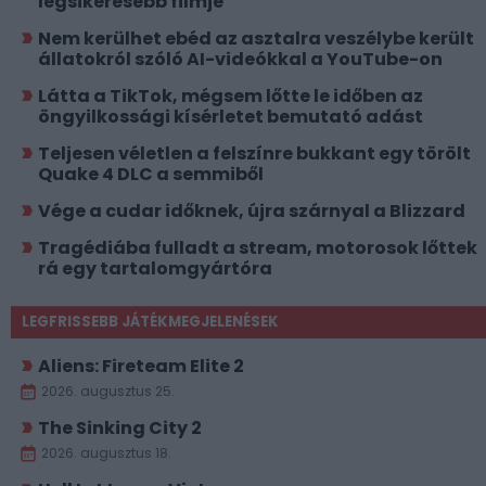
legsikeresebb filmje
Nem kerülhet ebéd az asztalra veszélybe került
állatokról szóló AI-videókkal a YouTube-on
Látta a TikTok, mégsem lőtte le időben az
öngyilkossági kísérletet bemutató adást
Teljesen véletlen a felszínre bukkant egy törölt
Quake 4 DLC a semmiből
Vége a cudar időknek, újra szárnyal a Blizzard
Tragédiába fulladt a stream, motorosok lőttek
rá egy tartalomgyártóra
LEGFRISSEBB JÁTÉKMEGJELENÉSEK
Aliens: Fireteam Elite 2
2026. augusztus 25.
The Sinking City 2
2026. augusztus 18.