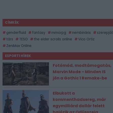
CÍMKÉK
genderfluid
fantasy
mmorpg
nembináris
szerepjá
társ
TESO
the elder scrolls online
Vico Ortiz
ZeniMax Online
ESPORT1 HÍREK
Fotómód, modtámogatás,
Marvin Mode – Minden IS
jön a Gothic 1 Remake-be
Elbukott a
kommenthadsereg, már
egymilliárd dollár felett
hajózik az Odüsszeia