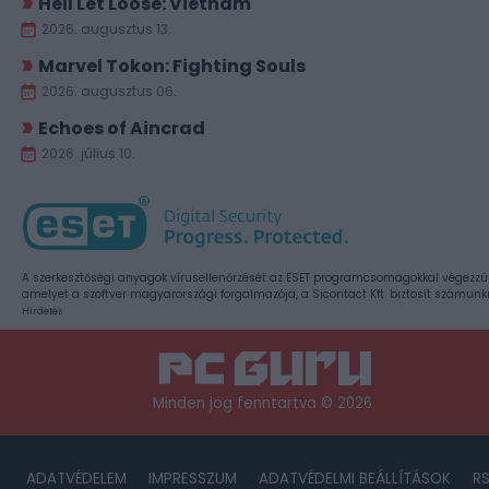
Hell Let Loose: Vietnam
2026. augusztus 13.
Marvel Tokon: Fighting Souls
2026. augusztus 06.
Echoes of Aincrad
2026. július 10.
A szerkesztőségi anyagok vírusellenőrzését az ESET programcsomagokkal végezzü
amelyet a szoftver magyarországi forgalmazója, a Sicontact Kft. biztosít számunk
Hirdetés
Minden jog fenntartva © 2026
ADATVÉDELEM
IMPRESSZUM
ADATVÉDELMI BEÁLLÍTÁSOK
R