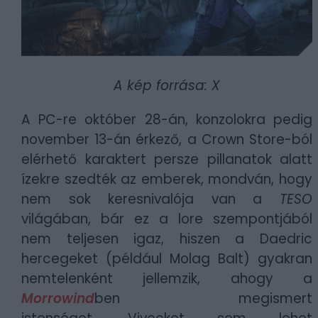
A kép forrása: X
A PC-re október 28-án, konzolokra pedig
november 13-án érkező, a Crown Store-ból
elérhető karaktert persze pillanatok alatt
ízekre szedték az emberek, mondván, hogy
nem sok keresnivalója van a
TESO
világában, bár ez a lore szempontjából
nem teljesen igaz, hiszen a Daedric
hercegeket (például Molag Balt) gyakran
nemtelenként jellemzik, ahogy a
Morrowind
ben megismert