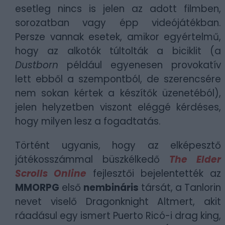
esetleg nincs is jelen az adott filmben,
sorozatban vagy épp videójátékban.
Persze vannak esetek, amikor egyértelmű,
hogy az alkotók túltolták a biciklit (a
Dustborn
például egyenesen provokatív
lett ebből a szempontból, de szerencsére
nem sokan kértek a készítők üzenetéból),
jelen helyzetben viszont eléggé kérdéses,
hogy milyen lesz a fogadtatás.
Történt ugyanis, hogy az elképesztő
játékosszámmal büszkélkedő
The Elder
Scrolls Online
fejlesztői bejelentették az
MMORPG
első
nembináris
társát, a Tanlorin
nevet viselő Dragonknight Altmert, akit
ráadásul egy ismert Puerto Ricó-i drag king,