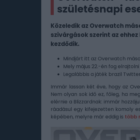
születésnapi e
Közeledik az Overwatch másod
szivárgások szerint az ehhe
kezdődik.
Mindjárt itt az Overwatch más
Mely május 22.-én fog elrajtolni
Legalábbis a játék brazil Twitter
Immár lassan két éve, hogy az Over
Nem olyan sok idő ez, főleg, ha megn
elérnie a Blizzardnak: immár hozzáj
ráadásul egy kifejezetten komoly e
képében, melyre már eddig is
több 