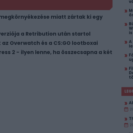
v
M
ö
megkörnyékezése miatt zártak ki egy
B
W
i
erziója a Retribution után startol
A
 az Overwatch és a CS:GO lootboxai
l
ss 2 - ilyen lenne, ha összecsapna a két
F
u
F
D
t
LEG
Al
2
T
2