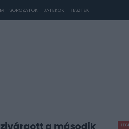
LM
SOROZATOK
JÁTÉKOK
TESZTEK
zivárgott a második
LEG