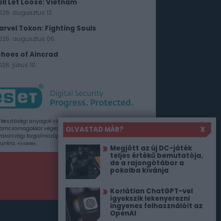
ell Let Loose: Vietnam
026. augusztus 13.
arvel Tokon: Fighting Souls
026. augusztus 06.
choes of Aincrad
26. július 10.
rkesztőségi anyagok vírusellenőrzését az ESET
OLVASTAD MÁR?
X
amcsomagokkal végezzük, amelyet a szoftver
rországi forgalmazója, a Sicontact Kft. biztosít
unkra.
Hirdetés
Megjött az új DC-játék
teljes értékű bemutatója,
de a rajongótábor a
pokolba kívánja
Korlátlan ChatGPT-vel
igyekszik lekenyerezni
ingyenes felhasználóit az
OpenAI