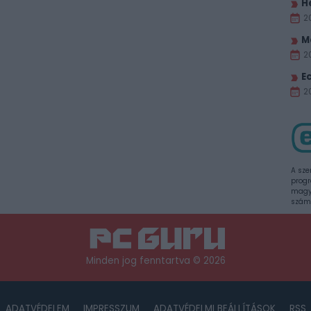
H
2
M
2
E
20
A sze
progr
magya
szám
Minden jog fenntartva © 2026
ADATVÉDELEM
IMPRESSZUM
ADATVÉDELMI BEÁLLÍTÁSOK
RSS