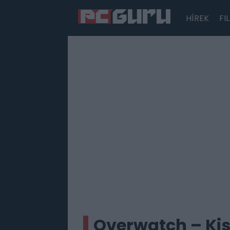
HÍREK
FI
Hírek
Film
Sorozatok
Játékok
Tesztek
Overwatch – Kis