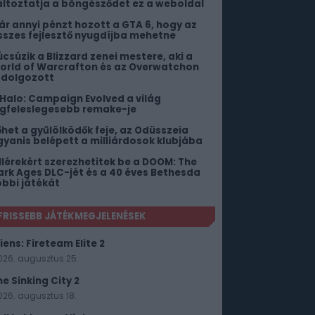
áltoztatja a böngésződet ez a weboldal
ár annyi pénzt hozott a GTA 6, hogy az
sszes fejlesztő nyugdíjba mehetne
úcsúzik a Blizzard zenei mestere, aki a
orld of Warcrafton és az Overwatchon
s dolgozott
 Halo: Campaign Evolved a világ
egfeleslegesebb remake-je
őhet a gyűlölködők feje, az Odüsszeia
gyanis belépett a milliárdosok klubjába
illérekért szerezhetitek be a DOOM: The
ark Ages DLC-jét és a 40 éves Bethesda
öbbi játékát
FRISSEBB JÁTÉKMEGJELENÉSEK
iens: Fireteam Elite 2
026. augusztus 25.
he Sinking City 2
026. augusztus 18.