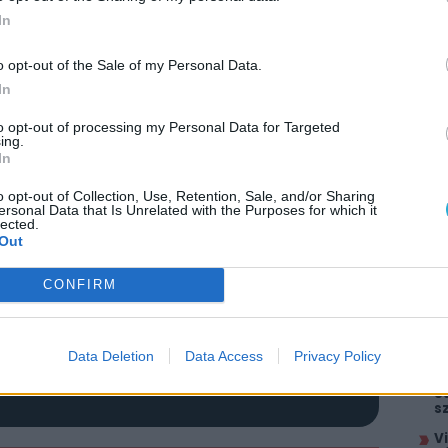
 látható rövid kis videót, mely egyértelműen május
In
 ráadásul azt is elárulja, hogy régebbi skinek és
deót természetesen azóta már törölték, azonban
o opt-out of the Sale of my Personal Data.
azt már nem lehet leszedni onnan.
In
to opt-out of processing my Personal Data for Targeted
ing.
In
AJÁ
o opt-out of Collection, Use, Retention, Sale, and/or Sharing
M
ersonal Data that Is Unrelated with the Purposes for which it
b
lected.
p
Out
K
l
CONFIRM
O
A
k
E
Data Deletion
Data Access
Privacy Policy
itt, hogy a PC Guru tartalmairól véletlenül
M
S
s
V