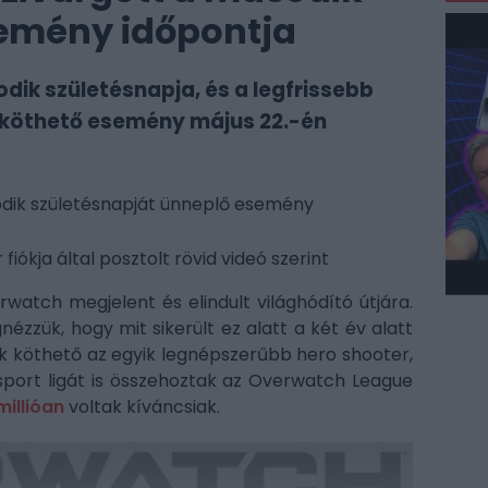
semény időpontja
ik születésnapja, és a legfrissebb
z köthető esemény május 22.-én
odik születésnapját ünneplő esemény
 fiókja által posztolt rövid videó szerint
watch megjelent és elindult világhódító útjára.
ézzük, hogy mit sikerült ez alatt a két év alatt
uk köthető az egyik legnépszerűbb hero shooter,
sport ligát is összehoztak az Overwatch League
millióan
voltak kíváncsiak.