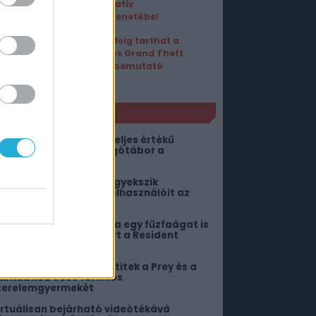
kooperatív
játékmenetébe!
Ennyi ideig tarthat a
netflixes Grand Theft
Auto 6 bemutató
NLÓ
egjött az új DC-játék teljes értékű
emutatója, de a rajongótábor a
okolba kívánja
orlátlan ChatGPT-vel igyekszik
ekenyerezni ingyenes felhasználóit az
penAI
 Megszállottság sztárja egy fűzfaágat is
ettétörne egy szerepért a Resident
vilben
ost ingyen bezsebelhetitek a Prey és a
ubnautica 9000 forintos
zerelemgyermekét
irtuálisan bejárható videótékává