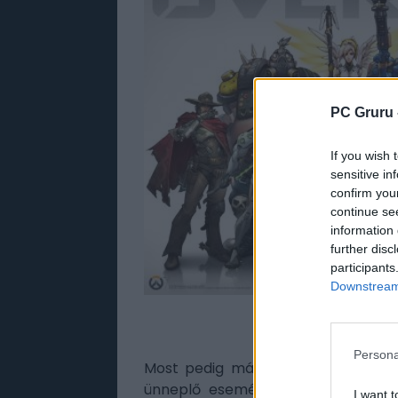
PC Gruru 
If you wish 
sensitive in
confirm you
continue se
information 
further disc
participants
Downstream 
Persona
Most pedig már azt is tudni lehet
ünneplő esemény, hála egy nemré
I want t