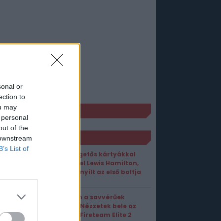
sonal or
ection to
ou may
KÉK
 personal
out of the
ORT1 HÍREK
 downstream
B’s List of
Gyűjtögetős kártyákkal
bizniszel Lewis Hamilton,
meg is nyílt az első boltja
Négyen a savvérűek
ellen – Nézzetek bele az
Aliens: Fireteam Elite 2