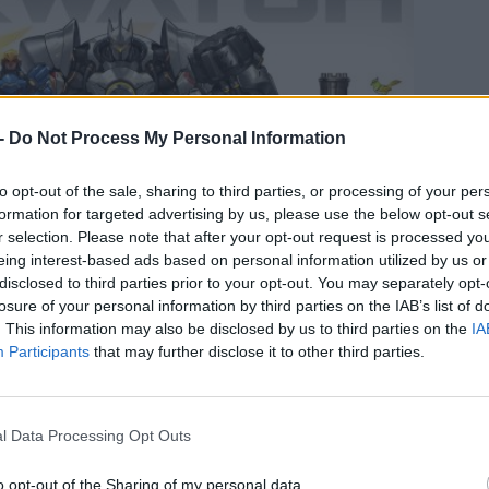
-
Do Not Process My Personal Information
to opt-out of the sale, sharing to third parties, or processing of your per
formation for targeted advertising by us, please use the below opt-out s
r selection. Please note that after your opt-out request is processed y
CÍM
eing interest-based ads based on personal information utilized by us or
disclosed to third parties prior to your opt-out. You may separately opt-
ESP
losure of your personal information by third parties on the IAB’s list of
. This information may also be disclosed by us to third parties on the
IA
Participants
that may further disclose it to other third parties.
l Data Processing Opt Outs
, hogy mikor kezdődik a második születésnapot
g történt szivárgásnak. Az Overwatch brazil
o opt-out of the Sharing of my personal data.