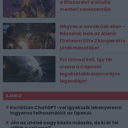
a Blizzardot a stúdió
mesteri zeneszerzője
Négyen a savvérűek ellen –
Nézzetek bele az Aliens:
Fireteam Elite 2 kooperatív
játékmenetébe!
Ezt látnod kell, így tér
vissza a Capcom
legsötétebb szamurájos
legendája!
AJÁNLÓ
Korlátlan ChatGPT-vel igyekszik lekenyerezni
ingyenes felhasználóit az OpenAI
Jön az utolsó nagy közös mászás, de ki ér fel