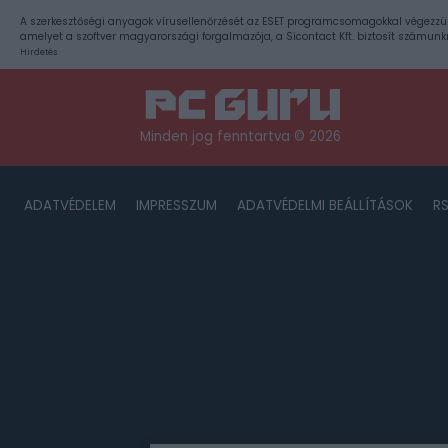
A szerkesztőségi anyagok vírusellenőrzését az ESET programcsomagokkal végezzü
amelyet a szoftver magyarországi forgalmazója, a Sicontact Kft. biztosít számunk
Hirdetés
Minden jog fenntartva © 2026
ADATVÉDELEM
IMPRESSZUM
ADATVÉDELMI BEÁLLÍTÁSOK
R