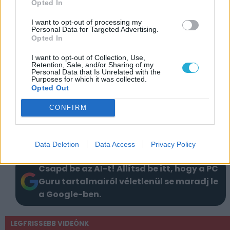
onboard felvételek és közösségi média
Opted In
tartalmak készülnek, amelyek tovább
I want to opt-out of processing my
Personal Data for Targeted Advertising.
erősítik a gaming közösség összetartását.
Opted In
A Pólus így nemcsak versenyhelyszínné,
I want to opt-out of Collection, Use,
Retention, Sale, and/or Sharing of my
hanem a hazai autós gaming kultúra egyik
Personal Data that Is Unrelated with the
Purposes for which it was collected.
új találkozópontjává is válhat a nyári
Opted Out
szezonban.
CONFIRM
Szerző:
Sziky
Dátum:
2026.05.29 12:00
Data Deletion
Data Access
Privacy Policy
Csapd be az AI-t! Állítsd be itt, hogy a PC
Guru tartalmairól véletlenül se maradj le
a Google-ben.
LEGFRISSEBB VIDEÓNK