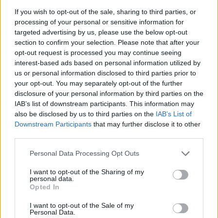
Media Markt és a Konzolvilág
If you wish to opt-out of the sale, sharing to third parties, or
támogatásával óránként sorsolnak ki
processing of your personal or sensitive information for
különböző gaming nyereményeket.
targeted advertising by us, please use the below opt-out
section to confirm your selection. Please note that after your
opt-out request is processed you may continue seeing
A szerencsések videojátékokat,
interest-based ads based on personal information utilized by
headseteket, gamer egereket és egyéb
us or personal information disclosed to third parties prior to
kiegészítőket vihetnek haza, emellett külön
your opt-out. You may separately opt-out of the further
disclosure of your personal information by third parties on the
ajándékcsomagok várják a legjobb PS5-ös
IAB’s list of downstream participants. This information may
időeredményeket elérő játékosokat is.
also be disclosed by us to third parties on the
IAB’s List of
Downstream Participants
that may further disclose it to other
Közösségépítés a virtuális
third parties.
versenypályán
Personal Data Processing Opt Outs
A Pólus nem titkolt célja, hogy a Game of
I want to opt-out of the Sharing of my
Gamers hosszú távon is meghatározó
personal data.
Opted In
hazai gamingeseménnyé váljon. A program
I want to opt-out of the Sale of my
során gameplay streamek, highlight videók,
Personal Data.