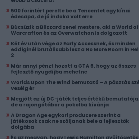
előbb a csúcsra?
500 forintért perelte be a Tencentet egy kínai
édesapa, de jó indoka volt erre
Búcsúzik a Blizzard zenei mestere, aki a World of
Warcrafton és az Overwatchon is dolgozott
Két év után vége az Early Accessnek, és minden
eddiginél brutálisabb lesz a No More Room in Hel
2
Már annyi pénzt hozott a GTA 6, hogy az összes
fejlesztő nyugdíjba mehetne
Worlds Upon The Wind bemutató – A pásztás szé
veséig ér
Megjött az új DC-játék teljes értékű bemutatója
de a rajongótábor a pokolba kívánja
A Dragon Age egykori producere szerint a
játékosok csak ne szóljanak bele a fejlesztők
dolgába
És az megvan, hogy Lewis Hamilton gyűjtögetős