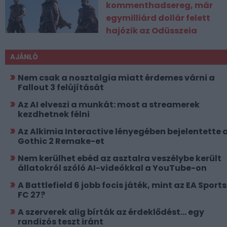
kommenthadsereg, már
egymilliárd dollár felett
hajózik az Odüsszeia
AJÁNLÓ
Nem csak a nosztalgia miatt érdemes várni a
Fallout 3 felújítását
Az AI elveszi a munkát: most a streamerek
kezdhetnek félni
Az Alkimia Interactive lényegében bejelentette 
Gothic 2 Remake-et
Nem kerülhet ebéd az asztalra veszélybe került
állatokról szóló AI-videókkal a YouTube-on
A Battlefield 6 jobb focis játék, mint az EA Sports
FC 27?
A szerverek alig bírták az érdeklődést... egy
randizós teszt iránt