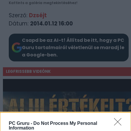
Kattints a galéria megtekintéséhez!
Szerző:
Dzséjt
Dátum:
2014.01.12 16:00
Csapd be az AI-t! Állítsd be itt, hogy a PC
Guru tartalmairól véletlenül se maradj le
a Google-ben.
LEGFRISSEBB VIDEÓNK
PC Gruru -
Do Not Process My Personal
Information