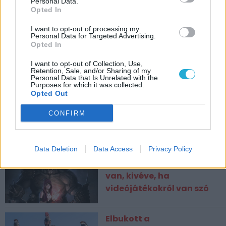
Personal Data.
Opted In
I want to opt-out of processing my
Personal Data for Targeted Advertising.
Opted In
CÍMKÉK
I want to opt-out of Collection, Use,
Retention, Sale, and/or Sharing of my
Personal Data that Is Unrelated with the
Purposes for which it was collected.
ESPORT1 HÍREK
Opted Out
Gyűjtögetős kártyákkal
CONFIRM
bizniszel Lewis Hamilton,
meg is nyílt az első boltja
Data Deletion
Data Access
Privacy Policy
A vevőnek mindig igaza
van, kivéve, ha
videójátékokról van szó
Elbukott a