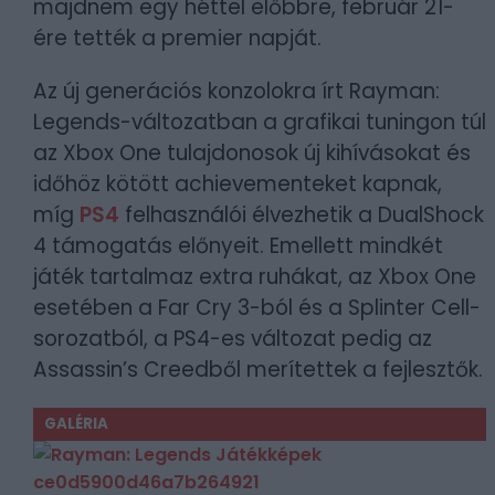
majdnem egy héttel előbbre, február 21-
ére tették a premier napját.
Az új generációs konzolokra írt Rayman:
Legends-változatban a grafikai tuningon túl
az Xbox One tulajdonosok új kihívásokat és
időhöz kötött achievementeket kapnak,
míg
PS4
felhasználói élvezhetik a DualShock
4 támogatás előnyeit. Emellett mindkét
játék tartalmaz extra ruhákat, az Xbox One
esetében a Far Cry 3-ból és a Splinter Cell-
sorozatból, a PS4-es változat pedig az
Assassin’s Creedből merítettek a fejlesztők.
GALÉRIA