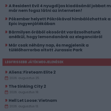
A Resident Evil 4 nyugdíjas kiadásánál jobbat 
már nem fogsz látni az interneten!
Pókember helyett Pókrókával himbálózhattok a
Epic ingyenjátékában
Bármilyen órából okosórát varázsolhatunk
anélkül, hogy lemondanánk az eleganciáról
Már csak néhány nap, és megjelenik a
túlélőhorrorba oltott Jurassic Park
LEGFRISSEBB JÁTÉKMEGJELENÉSEK
Aliens: Fireteam Elite 2
2026. augusztus 25.
The Sinking City 2
2026. augusztus 18.
Hell Let Loose: Vietnam
2026. augusztus 13.