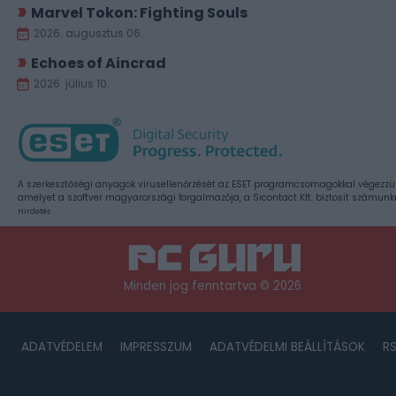
Marvel Tokon: Fighting Souls
2026. augusztus 06.
Echoes of Aincrad
2026. július 10.
A szerkesztőségi anyagok vírusellenőrzését az ESET programcsomagokkal végezzü
amelyet a szoftver magyarországi forgalmazója, a Sicontact Kft. biztosít számunk
Hirdetés
Minden jog fenntartva © 2026
ADATVÉDELEM
IMPRESSZUM
ADATVÉDELMI BEÁLLÍTÁSOK
R