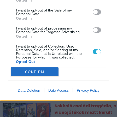
Opted In
I want to opt-out of the Sale of my
Personal Data.
Opted In
I want to opt-out of processing my
Personal Data for Targeted Advertising.
Opted In
I want to opt-out of Collection, Use,
Retention, Sale, and/or Sharing of my
CÍMKÉK
Personal Data that Is Unrelated with the
Purposes for which it was collected.
Opted Out
ESPORT1 HÍREK
CONFIRM
Lassan többet tudunk a
Google Pixel Watch 5-ről,
mint a Google
Data Deletion
Data Access
Privacy Policy
Sokkoló családi tragédia, a
videójátékok miatt került