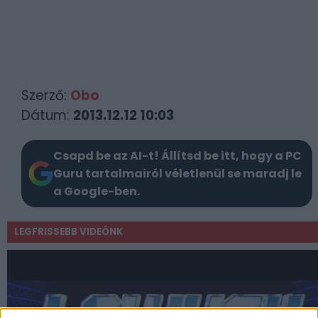
Szerző:
Obo
Dátum:
2013.12.12 10:03
Csapd be az AI-t! Állítsd be itt, hogy a PC
Guru tartalmairól véletlenül se maradj le
a Google-ben.
LEGFRISSEBB VIDEÓNK