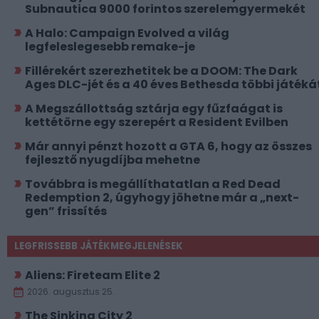
Subnautica 9000 forintos szerelemgyermekét
A Halo: Campaign Evolved a világ
legfeleslegesebb remake-je
Fillérekért szerezhetitek be a DOOM: The Dark
Ages DLC-jét és a 40 éves Bethesda többi játéká
A Megszállottság sztárja egy fűzfaágat is
kettétörne egy szerepért a Resident Evilben
Már annyi pénzt hozott a GTA 6, hogy az összes
fejlesztő nyugdíjba mehetne
Továbbra is megállíthatatlan a Red Dead
Redemption 2, úgyhogy jöhetne már a „next-
gen” frissítés
LEGFRISSEBB JÁTÉKMEGJELENÉSEK
Aliens: Fireteam Elite 2
2026. augusztus 25.
The Sinking City 2