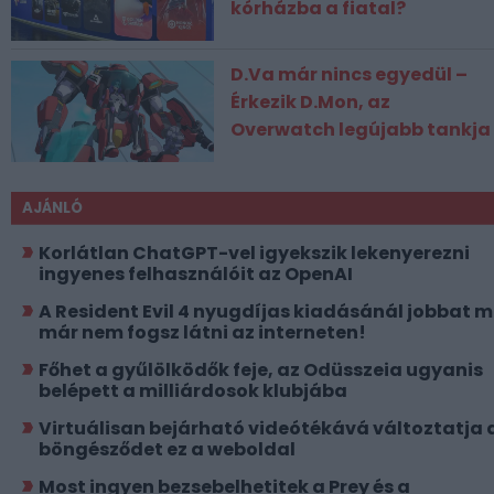
kórházba a fiatal?
D.Va már nincs egyedül –
Érkezik D.Mon, az
Overwatch legújabb tankja
AJÁNLÓ
Korlátlan ChatGPT-vel igyekszik lekenyerezni
ingyenes felhasználóit az OpenAI
A Resident Evil 4 nyugdíjas kiadásánál jobbat 
már nem fogsz látni az interneten!
Főhet a gyűlölködők feje, az Odüsszeia ugyanis
belépett a milliárdosok klubjába
Virtuálisan bejárható videótékává változtatja 
böngésződet ez a weboldal
Most ingyen bezsebelhetitek a Prey és a