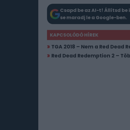
Csapd be az AI-t! Állítsd be 
se maradj le a Google-ben.
KAPCSOLÓDÓ HÍREK
TGA 2018 – Nem a Red Dead Re
Red Dead Redemption 2 – Több,