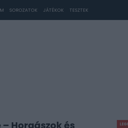
LM
SOROZATOK
JÁTÉKOK
TESZTEK
 – Horgászok és
LEG