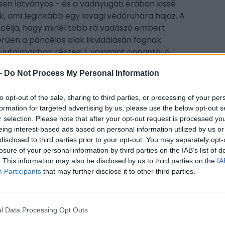
n látványos - és a vadnyugati érában kissé
k, ami leginkább egy lovagi védőruhára hajaz. A
 célja, hogy minél több rá vadászó embert
erűen a páncélos alak likvidálásán fognak
le jutalmakban részesül, valamint onnantól ő
-
Do Not Process My Personal Information
hozzá különféle típusokra bontva. Eme
a teljes horgászfelszerelést automatikusan
to opt-out of the sale, sharing to third parties, or processing of your per
formation for targeted advertising by us, please use the below opt-out s
nk kell nagybevásárlást tartani. Mi több, még
CÍM
r selection. Please note that after your opt-out request is processed y
s horgászás közben valaki hátba talál lőni. A cél
eing interest-based ads based on personal information utilized by us or
fris
ogása.
disclosed to third parties prior to your opt-out. You may separately opt-
red
losure of your personal information by third parties on the IAB’s list of
v szerint az Up in Smoke, a Spoils of War és a
. This information may also be disclosed by us to third parties on the
IA
ESP
tve a zsákmányok megszerzéséért és
Participants
that may further disclose it to other third parties.
 csapatban vagy egymagunkban. Az új Target Race
jussunk egy ellenőrzőponton, lóháton kell
tt új fegyverek és ruhák is várhatóak.
l Data Processing Opt Outs