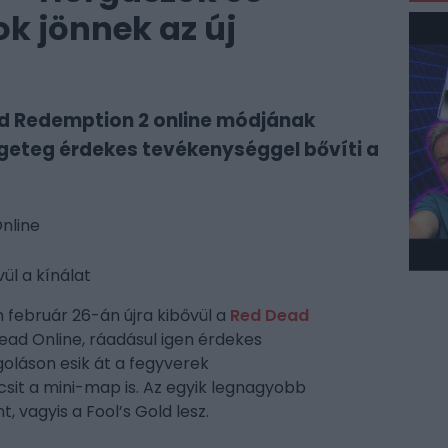
k jönnek az új
ad Redemption 2 online módjának
ngeteg érdekes tevékenységgel bővíti a
Online
ül a kínálat
 február 26-án újra kibővül a
Red Dead
Dead Online, ráadásul igen érdekes
láson esik át a fegyverek
csit a mini-map is. Az egyik legnagyobb
, vagyis a Fool’s Gold lesz.