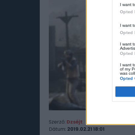
I want t
Opted 
I want t
Opted 
I want 
Advertis
Opted 
I want t
of my P
was col
Opted 
Szerző:
Dzséjt
Dátum:
2019.02.21 18:01