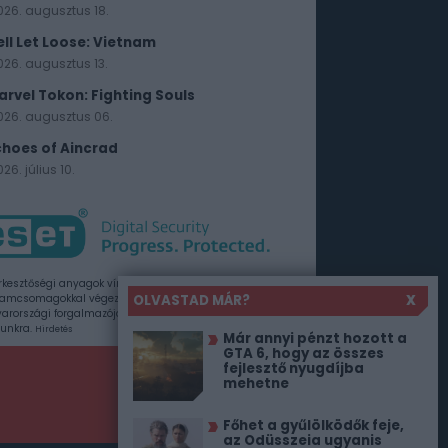
026. augusztus 18.
ell Let Loose: Vietnam
026. augusztus 13.
arvel Tokon: Fighting Souls
026. augusztus 06.
choes of Aincrad
26. július 10.
rkesztőségi anyagok vírusellenőrzését az ESET
OLVASTAD MÁR?
X
amcsomagokkal végezzük, amelyet a szoftver
rországi forgalmazója, a Sicontact Kft. biztosít
unkra.
Hirdetés
Már annyi pénzt hozott a
GTA 6, hogy az összes
fejlesztő nyugdíjba
mehetne
Főhet a gyűlölködők feje,
az Odüsszeia ugyanis