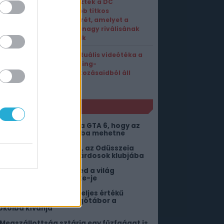
Leleplezték a DC
legújabb titkos
fegyverét, amelyet a
Marvel nagy riválisának
szánnak
Ez a virtuális videótéka a
streaming-
feliratkozásaidból áll
össze
NLÓ
ár annyi pénzt hozott a GTA 6, hogy az
sszes fejlesztő nyugdíjba mehetne
őhet a gyűlölködők feje, az Odüsszeia
gyanis belépett a milliárdosok klubjába
 Halo: Campaign Evolved a világ
egfeleslegesebb remake-je
egjött az új DC-játék teljes értékű
emutatója, de a rajongótábor a
okolba kívánja
 Megszállottság sztárja egy fűzfaágat is