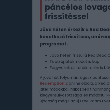
páncélos lovago
frissítéssel
Jövő héten érkezik a Red De
következő frissítése, ami re
programot.
Jövő héten frissül a Red Dead 
Több új játékmódot is kap
Fegyverek és ruhák terén is bőv
A jövő hét folyamán, egész pontosan
Redemption 2
online oldala, a Red 
játékmódokkal, miközben finomhango
kiegyensúlyozottsága, és módosul ki
újdonság mégis az új Free Roam Event