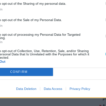
o opt-out of the Sharing of my personal data.
In
o opt-out of the Sale of my Personal Data.
In
to opt-out of processing my Personal Data for Targeted
ing.
In
AJÁ
o opt-out of Collection, Use, Retention, Sale, and/or Sharing
ersonal Data that Is Unrelated with the Purposes for which it
lected.
M
Out
ö
F
CONFIRM
u
A
l
Data Deletion
Data Access
Privacy Policy
M
b
p
A