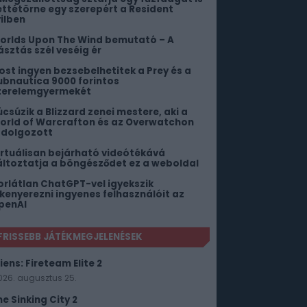
ettétörne egy szerepért a Resident
vilben
orlds Upon The Wind bemutató – A
ásztás szél veséig ér
ost ingyen bezsebelhetitek a Prey és a
ubnautica 9000 forintos
zerelemgyermekét
úcsúzik a Blizzard zenei mestere, aki a
orld of Warcrafton és az Overwatchon
s dolgozott
irtuálisan bejárható videótékává
áltoztatja a böngésződet ez a weboldal
orlátlan ChatGPT-vel igyekszik
ekenyerezni ingyenes felhasználóit az
penAI
FRISSEBB JÁTÉKMEGJELENÉSEK
iens: Fireteam Elite 2
026. augusztus 25.
he Sinking City 2