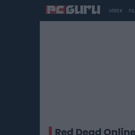
HÍREK
FI
Hírek
Film
Sorozatok
Játékok
Tesztek
Red Dead Online