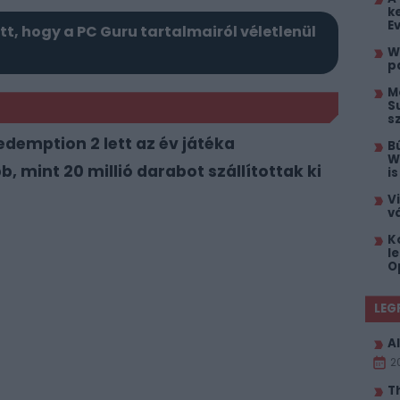
k
E
itt, hogy a PC Guru tartalmairól véletlenül
W
p
M
S
s
demption 2 lett az év játéka
B
W
 mint 20 millió darabot szállítottak ki
i
V
v
K
l
O
LEG
Al
2
T