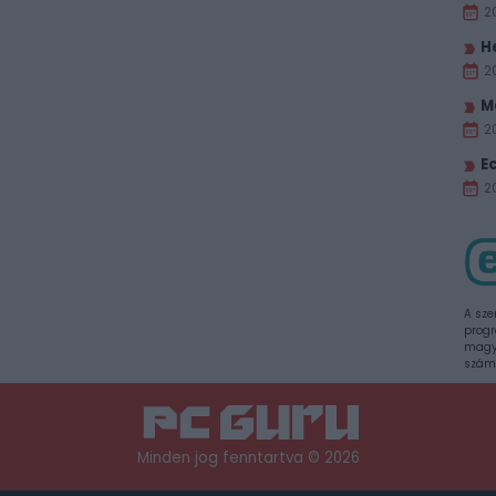
2
H
2
M
2
E
20
A sze
progr
magya
szám
Minden jog fenntartva © 2026