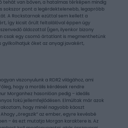
ló tehát van bőven, a hatalmas térképen mindig
, és sokszor pont a legérdektelenebb, legapróbb
kát. A Rockstarnak ezúttal sem kellett a
, így kicsit őrült feltalálóval éppen úgy
szenvedő áldozattal (igen, ilyenkor bizony
plán csak egy csomó ártatlant is megmenthetünk
 gyilkolhatjuk őket az anyagi javakért,
 hogyan viszonyulunk a RDR2 világához, ami
Főleg, hogy a morális kérdések rendre
ur Morganhez hasonlóan pedig – ideális
zonyos fokú jellemfejlődésen. Elmúltak már azok
órakoztam, hogy minél nagyobb káoszt
. Ahogy „öregszik” az ember, egyre kevésbé
tben – és ezt mutatja Morgan karaktere is. Az
 embert kell megfenyegetni, akár összeverni,