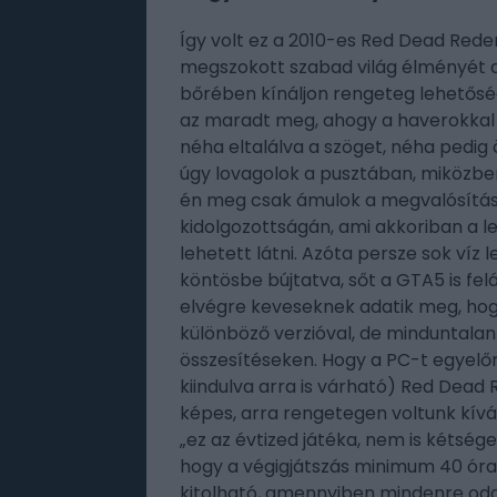
Így volt ez a 2010-es Red Dead Red
megszokott szabad világ élményét 
bőrében kínáljon rengeteg lehetősé
az maradt meg, ahogy a haverokkal 
néha eltalálva a szöget, néha pedig
úgy lovagolok a pusztában, miközben 
én meg csak ámulok a megvalósítás 
kidolgozottságán, ami akkoriban a l
lehetett látni. Azóta persze sok víz 
köntösbe bújtatva, sőt a GTA5 is fel
elvégre keveseknek adatik meg, h
különböző verzióval, de minduntalan
összesítéseken. Hogy a PC-t egyelő
kiindulva arra is várható) Red Dead
képes, arra rengetegen voltunk kív
„ez az évtized játéka, nem is kétség
hogy a végigjátszás minimum 40 óra
kitolható, amennyiben mindenre odaf