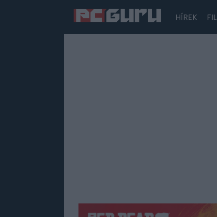
HÍREK
FI
Hírek
Film
Sorozatok
Játékok
Tesztek