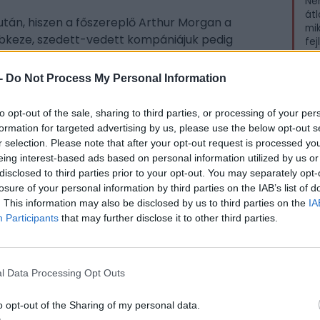
Ne
átl
 után, hiszen a főszereplő Arthur Morgan a
mik
bkeze, szedett-vedett kompániájuk pedig
fej
t költözik állandóan, a jobb élet reményében,
tér
dar
ívánnak megteremteni. Csak még egy
-
Do Not Process My Personal Information
még egy utolsó bankrablás, aztán költözhetnek.
. De közben valamit meg kell tenni. Valakin
to opt-out of the sale, sharing to third parties, or processing of your per
Ir
állandó, így mindig képbe kerül egy „utolsó” nagy
formation for targeted advertising by us, please use the below opt-out s
jóv
nkcionáló csoportosulás megteremti az anyagi
le
r selection. Please note that after your opt-out request is processed y
kid
 életet kezdhessenek Tahitin.
eing interest-based ads based on personal information utilized by us or
tar
disclosed to third parties prior to your opt-out. You may separately opt-
PRO
losure of your personal information by third parties on the IAB’s list of
z kell, miközben a mindennapokra is muszáj
. This information may also be disclosed by us to third parties on the
IA
 el kéne érni, hogy meg is valósuljon, Arthur
Az
Participants
that may further disclose it to other third parties.
kább balek, hiszen bárkinek bármilyen gondja-
nem
gan Bá’ lesz az, akiért füttyent a társaság.
sok
le
e ölni valakit, Arthur, ott ragadt a macska a fán,
rit
l Data Processing Opt Outs
gászni. És persze, az sem számít, hogy az nem
KON
 John Marstoné, mert bizony Morgan az, aki
o opt-out of the Sharing of my personal data.
, és még ha csak egy szöget is kell beverni,
ESP