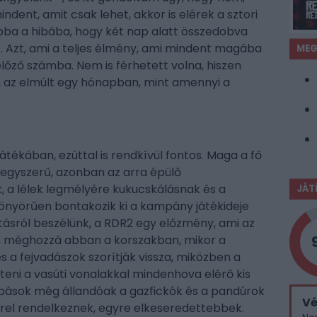
ent, amit csak lehet, akkor is elérek a sztori
ba a hibába, hogy két nap alatt összedobva
. Azt, ami a teljes élmény, ami mindent magába
MEG
előző számba. Nem is férhetett volna, hiszen
m az elmúlt egy hónapban, mint amennyi a
átékában, ezúttal is rendkívül fontos. Maga a fő
egyszerű, azonban az arra épülő
k, a lélek legmélyére kukucskálásnak és a
JÁT
yönyörűen bontakozik ki a kampány játékideje
tásról beszélünk, a RDR2 egy előzmény, ami az
el, méghozzá abban a korszakban, mikor a
 a fejvadászok szorítják vissza, miközben a
íteni a vasúti vonalakkal mindenhova elérő kis
pások még állandóak a gazfickók és a pandúrok
V
rrel rendelkeznek, egyre elkeseredettebbek.