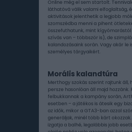
Online még el sem startolt. Tenniva
láthatóvá válik valami elfoglaltság
aktivitások jelenthetik a legjobb mó
szomszédba menni a pihent ötletekért
összefuthatunk, mint kígyómarástól 
szívás van – többször is), de szim
kalandozásaink során. Vagy akár le is
személyes tárgyaikért.
Morális kalandtúra
Merthogy szokás szerint rajtunk áll,
persze hasonlóan áll majd hozzánk. 
felbukkannak a kampány során, Arth
esetben – a játékos is átesik egy bi
az idők, mikor a GTA3-ban azzal sz
generáljak, minél több kárt okozzak
izgatja a balhé, legalábbis jobb ese
elején nehéz vele azonosulni: beteg