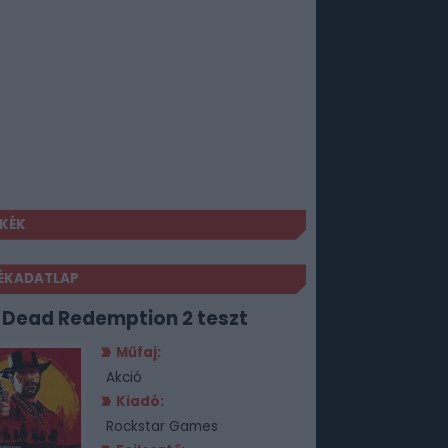
KÉK
ÉKADATLAP
 Dead Redemption 2 teszt
Műfaj:
Akció
Kiadó:
Rockstar Games