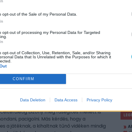
In
gítsége. Más kérdés, hogy a küldetések nagyobb
többszemélyes misszióknál (és a legtöbb ilyen)
o opt-out of the Sale of my Personal Data.
gélvezetesebb momentum, aminek során egy
In
zfickók mindennapjairól, valamint arról, mi van
z sok esetben talán még a lövöldözésnél is jobb,
to opt-out of processing my Personal Data for Targeted
ing.
pen. Mert lóháton közlekedni bizony kell, szó
In
o opt-out of Collection, Use, Retention, Sale, and/or Sharing
ersonal Data that Is Unrelated with the Purposes for which it
lected.
Out
bejárható terület irdatlan méretekkel
CONFIRM
unk, esetenként lovaskocsira is jegyet
megnyílik a gyorsutazás lehetősége, a legtöbb
Hogy miért? Mert egész egyszerűen csak a
Data Deletion
Data Access
Privacy Policy
AJÁ
utazhatunk el, vissza már nem gyorsutazhatunk,
célterületig bizony még rásegítés mellett is
LEG
ondani, pacigolni. Más kérdés, hogy a
tes a játéknak, a kihaltnak tűnő vidéken mindig
Al