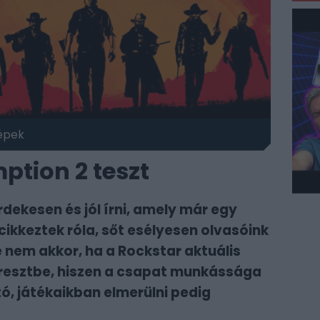
épek
tion 2 teszt
rdekesen és jól írni, amely már egy
cikkeztek róla, sőt esélyesen olvasóink
e nem akkor, ha a Rockstar aktuális
eresztbe, hiszen a csapat munkássága
, játékaikban elmerülni pedig