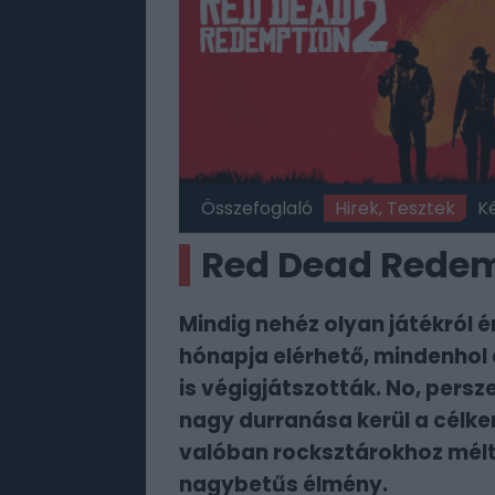
Összefoglaló
Hirek, Tesztek
K
Red Dead Redemp
Mindig nehéz olyan játékról é
hónapja elérhető, mindenhol 
is végigjátszották. No, persz
nagy durranása kerül a célk
valóban rocksztárokhoz méltó
nagybetűs élmény.