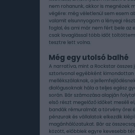
nem rohanunk, akkor is megnézek mind
végére: még véletlenül sem esem ab
valamit elsunnyogom a lényegi részt
foglal, és ami már nem fért bele az 
csak lovaglással több időt töltötte
tesztre lett volna.
Még egy utolsó balhé
A narratíva, mint a Rockstar összes j
sztorivonal egyébként kimondottan 
mellékszálaknak, a jellemfejlődésne
dialógusoknak hála a teljes egész g
során. Bár számozása alapján folyta
első részt megelőző időket meséli 
bandák rémuralmát a törvény őrei és
pénzurak és vállalatok elkezdik kiép
magánhálózatukat. Bár az összecsa
között, előbbiek egyre kevesebb té