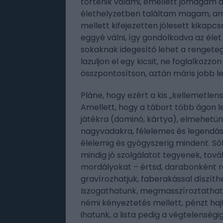
történik valami, emellett jómagam 
élethelyzetben találtam magam, ami
mellett kifejezetten jólesett kikapc
eggyé válni, így gondolkodva az éle
sokaknak idegesítő lehet a rengeteg
lazuljon el egy kicsit, ne foglalkozzon
összpontosítson, aztán máris jobb le
Pláne, hogy ezért a kis „kellemetle
Amellett, hogy a tábort több ágon l
játékra (dominó, kártya), elmehetün
nagyvadakra, félelemes és legendás 
élelemig és gyógyszerig mindent. Sőt
mindig jó szolgálatot tegyenek, tová
mordályokat – értsd, darabonként ra
gravírozhatjuk, faberakással díszít
Iszogathatunk, megmasszíroztathatj
némi kényeztetés mellett, pénzt ha
ihatunk, a lista pedig a végtelenség