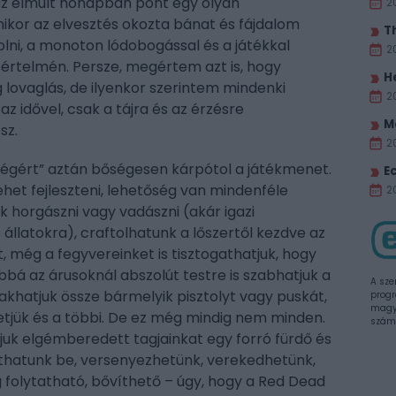
az elmúlt hónapban pont egy olyan
2
kor az elvesztés okozta bánat és fájdalom
T
solni, a monoton lódobogással és a játékkal
2
t értelmén. Persze, megértem azt is, hogy
H
 lovaglás, de ilyenkor szerintem mindenki
2
 az idővel, csak a tájra és az érzésre
M
sz.
2
nségért” aztán bőségesen kárpótol a játékmenet.
E
ehet fejleszteni, lehetőség van mindenféle
20
k horgászni vagy vadászni (akár igazi
állatokra), craftolhatunk a lőszertől kezdve az
, még a fegyvereinket is tisztogathatjuk, hogy
bbá az árusoknál abszolút testre is szabhatjuk a
A sze
khatjuk össze bármelyik pisztolyt vagy puskát,
progr
magya
hetjük és a többi. De ez még mindig nem minden.
szám
uk elgémberedett tagjainkat egy forró fürdő és
jthatunk be, versenyezhetünk, verekedhetünk,
ig folytatható, bővíthető – úgy, hogy a Red Dead