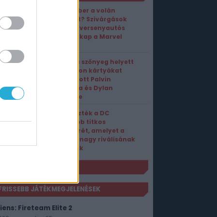
Vasember a volán
mögött? Szivárgások
szerint versenyautós
módot kap a Marvel
Rivals
A vörös szőnyeg helyett
Pokémon kártyákat
vadászott Palvin
Barbara és Dylan
Sprouse
Leleplezték a DC
legújabb titkos
fegyverét, amelyet a
Marvel nagy riválisának
szánnak
NLÓ
FRISSEBB JÁTÉKMEGJELENÉSEK
iens: Fireteam Elite 2