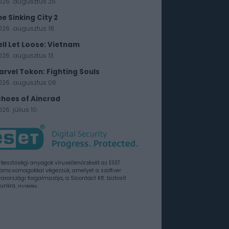
026. augusztus 25.
he Sinking City 2
026. augusztus 18.
ell Let Loose: Vietnam
026. augusztus 13.
arvel Tokon: Fighting Souls
026. augusztus 06.
choes of Aincrad
26. július 10.
rkesztőségi anyagok vírusellenőrzését az ESET
amcsomagokkal végezzük, amelyet a szoftver
rországi forgalmazója, a Sicontact Kft. biztosít
unkra.
Hirdetés