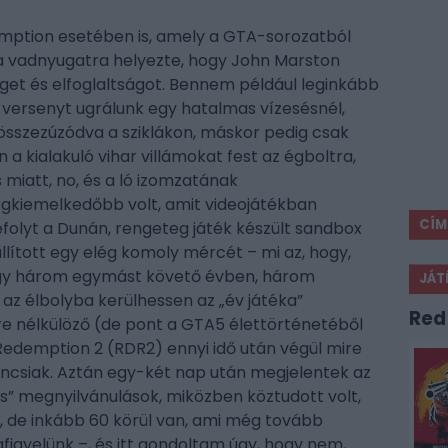
emption esetében is, amely a GTA-sorozatból
a vadnyugatra helyezte, hogy John Marston
get és elfoglaltságot. Bennem például leginkább
versenyt ugrálunk egy hatalmas vízesésnél,
 összezúzódva a sziklákon, máskor pedig csak
a kialakuló vihar villámokat fest az égboltra,
miatt, no, és a ló izomzatának
egkiemelkedőbb volt, amit videojátékban
CÍM
lefolyt a Dunán, rengeteg játék készült sandbox
állított egy elég komoly mércét – mi az, hogy,
ogy három egymást követő évben, három
JÁT
 az élbolyba kerülhessen az „év játéka”
Red
re nélkülöző (de pont a GTA5 élettörténetéből
 Redemption 2 (RDR2) ennyi idő után végül mire
áncsiak. Aztán egy-két nap után megjelentek az
es” megnyilvánulások, miközben köztudott volt,
, de inkább 60 körül van, ami még tovább
igyelünk –, és itt gondoltam úgy, hogy nem,